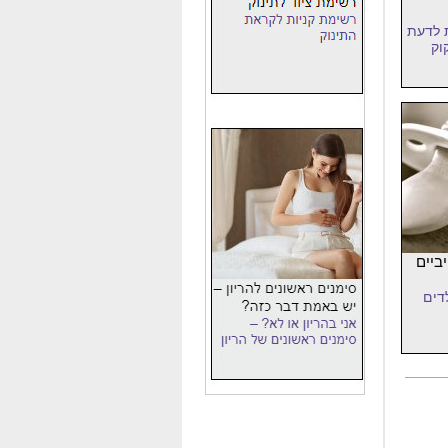
 לדעת
וק
יביים
דים