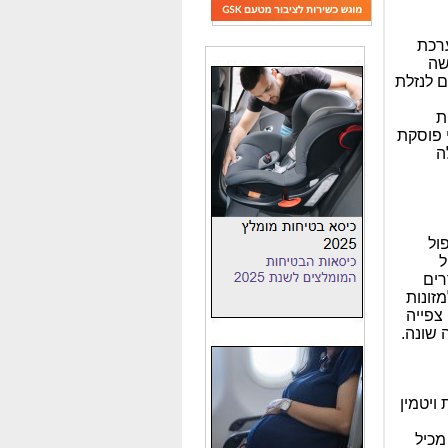
ערכת
שה
ם לנזלת
ת
 פוסקת
ה
ול
ל
רים
מזונות
צפייה
 שונה.
ויטמין
מכיל