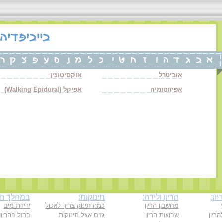
אוביטרל
אוקסיטוצין
אפיזוטומיה
אפיקל (Walking Epidural)
ון:
הריון ולידה:
תינוקות:
במהלך ההר
מחשבון הריון
כמה תינוק צריך לאכול
ירידת מים
ריון
שבועות הריון
גזים אצל תינוקות
ברזל בהריון