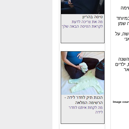
ימה
מותאם במיוחד
ה שמן
שה, על
ני
 ולדניאל בן השנה
 בתינוקות, ילדים
אר
Image court