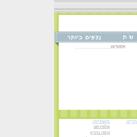
אסטרוגן
יון:
משפחה:
אלופירסט
טיסה בהריון