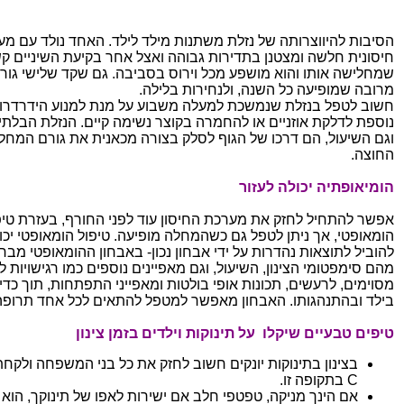
הסיבות להיווצרותה של נזלת משתנות מילד לילד. האחד נולד עם מ
חיסונית חלשה ומצטנן בתדירות גבוהה ואצל אחר בקיעת השיניים ק
שמחלישה אותו והוא מושפע מכל וירוס בסביבה. גם שקד שלישי גור
מרובה שמופיעה כל השנה, ולנחירות בלילה.
חשוב לטפל בנזלת שנמשכת למעלה משבוע על מנת למנוע הידרדרו
נוספת לדלקת אוזניים או להחמרה בקוצר נשימה קיים. הנזלת הבלתי
וגם השיעול, הם דרכו של הגוף לסלק בצורה מכאנית את גורם המחל
החוצה.
הומיאופתיה יכולה לעזור
אפשר להתחיל לחזק את מערכת החיסון עוד לפני החורף, בעזרת טיפ
הומאופטי, אך ניתן לטפל גם כשהמחלה מופיעה. טיפול הומאופטי יכו
להוביל לתוצאות נהדרות על ידי אבחון נכון- באבחון ההומאופטי מבר
מהם סימפטומי הצינון, השיעול, וגם מאפיינים נוספים כמו רגישויות ל
מסוימים, לרעשים, תכונות אופי בולטות ומאפייני התפתחות, תוך כדי 
בילד ובהתנהגותו. האבחון מאפשר למטפל להתאים לכל אחד תרופה
טיפים טבעיים שיקלו על תינוקות וילדים בזמן צינון
בצינון בתינוקות יונקים חשוב לחזק את כל בני המשפחה ולקחת 
C בתקופה זו.
אם הינך מניקה, טפטפי חלב אם ישירות לאפו של תינוקך, הוא 