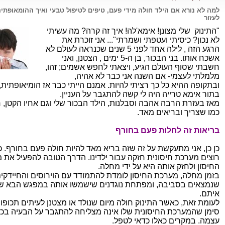
למה לא נורא אם הילד חולה מידי פעם, טיפים לטיפול טבעי ואיך ההומאופתיה
לעזור
"התינוק שלי מצונן! אימא'לה! איך זה קרה? מה עשיתי
לא נכון? כיסיתי ועטפתי ושמרתי"... אני זוכרת את
הרגע הזה , לילה אחד לפני 5 שנים שכנראה לעולם לא
אשכח אותו. בני הבכור, בן ה-5 ימים , הצטנן, ואני
חשבתי שסוף העולם הגיע, ויצאתי לחפש אשמים; זהו,
מלמלתי לעצמי- אם השנה אני כבר לא אהיה,
ובתקופה ההיא כל כך רציתי להיות. אמנם הייתי כבר אז הומיאופתית,
בתור אימא טרייה היה לי קשה להתגבר על העניין.
מאז בעזרת הרבה אהבה וסבלנות, הילד הבכור שלי וגם אחיו הקטן, ח
כמו שצריך ובריאים מאד.
בריאות זה לחלות פעם בחורף
כן כן, אני מתעקשת על זה שזה בריא מאד להיות חולה פעם בחורף. כו
רוצים מערכת חיסונית חזקה עבור ילדינו. הדרך הטובה להפעיל את 
החיסון ולחזק אותה היא על ידי מחלה.
בזמן מחלה, מערכת החיסון לומדת להתמודד עם הוירוסים והחיידקי
שנמצאים בסביבה, ומפתחת נוגדנים שישמשו אותה במפגש הבא ש
איתם.
לעומת זאת, כאשר התינוק חולה מיום שנולד או מצטנן לעיתים תכופות
סימן שהמערכת החיסונית שלו אינה מצליחה להתגבר על הבעיה בכו
עצמה. במקרים כאלו כדאי לטפל.