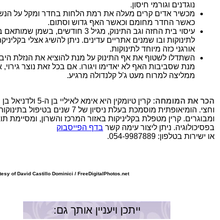
נוגדנים וגורמי חיסון.
מכשיר אדים קרים מעלה את רמת הלחות בחדר ומקל על הנש
כאשר החדר מחומם וכאשר האף גדוש וסתום.
עיסוי בית החזה וגב התינוק, מגיל 3 חודשים, בשמן ש
לתינוקות ובו שמנים אתריים עדינים. ניתן להשיג אצלי בקליניק
אורגני כזה מיוחד לתינוקות.
השתדלו לשטוף את אף התינוק על מנת להוציא את הנזלת היב
מנת שסביבות האף לא יאדימו ויגורו. אם בכל זאת נוצר גירוי, א
ממליצה למרוח מעט ג'ל קלנדולה מרגיע.
הכר את המומחה:
קרין טיומקין היא אימא לאיליי בן ה-5
וחצי. הומיאופתית מוסמכת בעלת ניסיון של 7 שנים בטיפול
ומבוגרים. קרין מטפלת בקליניקות באזור המרכז והשרון, ומסיימת תו
בפסיכולוגיה. ניתן ליצור עימה קשר
בדף הפייסבוק
או ישירות בטלפון: 054-9987889.
esy of David Castillo Dominici / FreeDigitalPhotos.net
ייתכן ויעניין אותך גם: