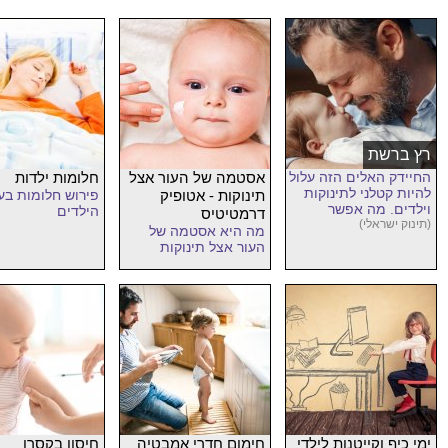
רץ ברשת
החיידק האלים הזה עלול
אסטמה של העור אצל
חלומות ילדות
להיות קטלני לתינוקות
תינוקות - אטופיק
פירוש חלומות בע
וילדים. מה אפשר
הילדים
דרמטיטיס
לעשות?
(תינוק ישראלי)
מה היא אסטמה של
העור אצל תינוקות
ימי כיף וקייטנות לילדי
חימום חדרי אמבטיה
חיסון בקסרו