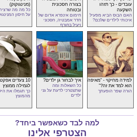
עובדים - כך תזהו
בצורה חסכונית
(מנינגוקוק)
השקעה
ובטוחה
כל מה מה שרצית
על חיסון המנינגוק
האם הבוס הביא מפעיל
חימום אינפרא אדום של
איכותי לילדים שלכם?
חדר אמבטיה, חסכוני
ויעיל בחורף
למידה מחיקוי - "מאיפה
איך לבחור גן ילדים?
10 צעדים אפקט
הוא למד את זה?"
כל השאלות ומה
לגמילה ממוצץ
שתצטרכי לדעת על גני
הורה שפר הופעתך
כך תגמלו את היל
ילדים
מהמוצץ
למה לבד כשאפשר ביחד?
הצטרפי אלינו