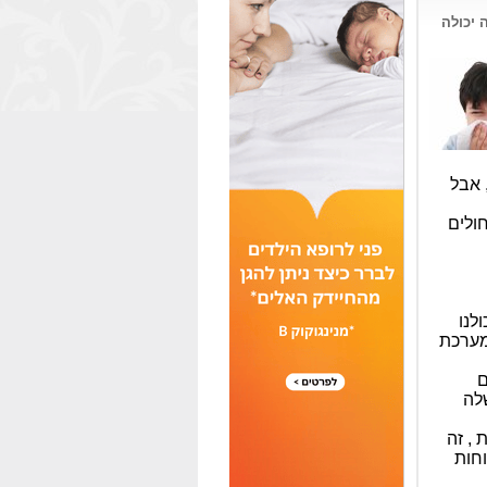
 יכולה
 אבל
ולים
לנו
מערכת
ם
לה
 , זה
חות