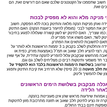
 חשוב שתסמכו על הקטנטנים שלכם שאם הם דורשים זאת, הם
כים זאת.
 מניקה מלא והוא לא מפסיק לבכות
דה ואתן מניקות הנקה מלאה והתינוק בוכה ללא הפסקה, חשוב
וק את המקור לבכי (מומלץ להיעזר ביועצת הנקה): האם התינוק
ק כמו שצריך, האם לתינוק יש לשון קשורה שעלולה לפגוע בחיבור
נוק לשד, האם משהו אחר מפריע לו.
אם לתשובות להתאים את הפתרון.
במידה והחלטתן לשלב בקבוק ב 3 יממות הראשונות ולא לוותר על
ה, רצוי להציע חלב שאוב או תמ"ל באמצעות מזרק, כפית או
בה מהחשש שבקבוק עלול להפריע להנקה עתידית, על אף שאין
ר חד משמעי ותינוקות רבים כן מצליחים לשלב גם וגם.
שחשוב
בשלושת היממות הראשונות בלבד הוא להקפיד על
ת חלב מועטה
(כ 20 סיסי) שלא תרחיב את קיבת התינוק ותפגע
ן שלו להמשיך ולינוק.
כלה מבקבוק בשלושת הימים הראשונים
אחר הלידה
ן אמהות שיודעות מראש שהן אינן מעוניינות בהנקה.
רה זה נציע לתינוק חלב שאוב או תזונה מתרכובת מזון לתינוקות
ופקות חינם בבתי החולים.