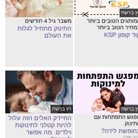
ץ ברשת
מותגים הטובים ביותר
משבר גיל 4 חודשים
מחיר הטוב ביותר
התינוק מתחיל לגלות
ד קופון KSP
את העולם
ץ ברשת
רץ ברשת
פגש התפתחות עם
החיידק האלים הזה עלול
תינוק
להיות קטלני לתינוקות
חופשת לידה?
וילדים. מה אפשר
ייבי שירי)