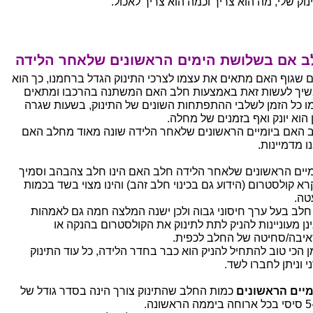
נוק שלי, מה הוא צריך וכמה הוא צריך לאכול.
ב אם בשלושת הימים הראשונים שלאחר הלידה
 שגוף האם מתאים את עצמו לצרכי התינוק הגדל ברחמנו, כך הוא
יך לעשות זאת באמצעות חלב האם המשתנה בהרכבו ומתאים
ו כל הזמן לשלבי ההתפתחות השונים של התינוק, בשעות שגרה
 הוא יונק ואף בזמנים של מחלה.
 האם ביומיים הראשונים שלאחר הלידה שונה מאוד מחלב האם
ו מדמיינות.
מיים הראשונים שלאחר הלידה חלב האם הינו חלב צהבהב וסמיך
רא קולסטרום (הידוע גם בכינוי חלב זהב) והינו מצוי בשד בכמות
טה.
 חלב בעל ערך חיסוני גבוה ולכן ישנה המלצה חמה גם לאמהות
נן מעוניינות להניק לתת לתינוק את הקולסטרום בהנקה או
יבה/סחיטה של החלב לכפית.
ן הכי טוב להתחיל להניק הוא כבר בחדר הלידה, כל עוד התינוק
י וניתן לחברו לשד.
מיים הראשונים
כמות החלב שהתינוק צורך הינה בסדר גודל של
מה הראשונה.