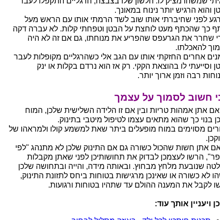
יתי שמשהו מציק לו: הלשון שלו בצבצה, הרגליים התקפלו לעבר
ן והוא הרגיש יותר נינוח במאונך.
רגע לפני שחיברתי אותו שוב לשד הרמתי אותו עם הראש מעל
ף כך שהכתף מעט לוחצת על הבטן וטפחתי קלות. לא עברה דקה
די שחרר את הגרעפס שהפריע את מנוחתו, גם אם זה לא היה
וך להאכלתו.
נים אחרים החזקתי אותו עם הגב אלי כשהרגליים מקופלות לעבר
ן וסייעתי לו בהוצאת הקקי. רק אז הוא נרדם בקלות או ינק
וחות רבה וזמן ארוך יותר.
י חשוב לסמוך על עצמך
 אם אתן אמהות טריות ובין אם זו הלידה השלישית שלכן, המוח
ן בנוי כך שהוא מתאים עצמו לטיפול מיטבי בתינוק.
ורים מסוימים במוח מופעלים ביתר שאת למשמע קולו ולמראהו של
קכן.
אם אתן חשות שהכול כשורה גם אם התינוק שלכן לא מתנהג "לפי
ר", הרשו לעצמכן לבדוק את תחושותיכן לפני שאתן מקבלות
טה שנובעת מלחץ מבחוץ. ובאותה מידה, והייה ובתחושה שלכן
ו לא כשורה או שאינכן מרגישות בטוחות ביחס לתזונת התינוק,
ו לקבל את המענה ההולם עד שתהיו בטוחות ורגועות.
ן ויעניין אותך עוד: