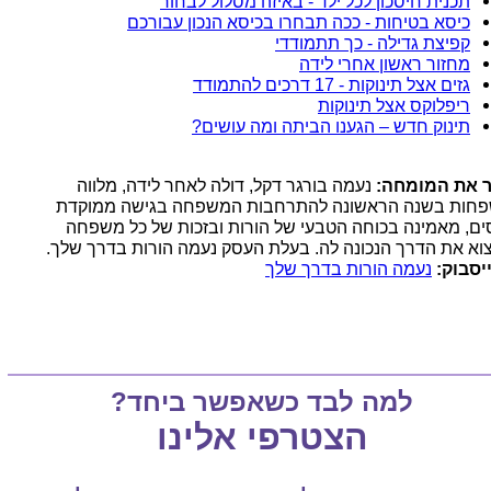
תכנית חיסכון לכל ילד - באיזה מסלול לבחור
כיסא בטיחות - ככה תבחרו בכיסא הנכון עבורכם
קפיצת גדילה - כך תתמודדי
מחזור ראשון אחרי לידה
גזים אצל תינוקות - 17 דרכים להתמודד
ריפלוקס אצל תינוקות
תינוק חדש – הגענו הביתה ומה עושים?
 את המומחה:
נעמה בורגר דקל, דולה לאחר לידה, מלווה
חות בשנה הראשונה להתרחבות המשפחה בגישה ממוקדת
ים, מאמינה בכוחה הטבעי של הורות ובזכות של כל משפחה
וא את הדרך הנכונה לה. בעלת העסק נעמה הורות בדרך שלך.
יסבוק:
נעמה הורות בדרך שלך
למה לבד כשאפשר ביחד?
הצטרפי אלינו