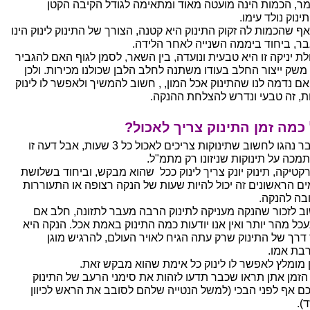
מר, הכמות הינה מועטה מאוד ומתאימה לגודל הקיבה הקטן
נוק נולד עימו.
אף שהכמות לה זקוק התינוק היא קטנה, הצורך של התינוק לינוק הינו
בר, ביחוד ביממה השנייה לאחר הלידה.
לת יניקה זו היא טבעית ונועדה, בין השאר, לסמן לגוף האם להגביר
משק ייצור החלב בעודו משתנה לחלב הלבן שכולנו מכירות. ולכן
אם נדמה לנו שהתינוק אכל המון, , חשוב להמשיך ולאפשר לו לינוק
ת, זה טבעי ונדרש להצלחת ההנקה.
כמה זמן התינוק צריך לאכול?
בעבר נהגו לחשוב שתינוקות צריכים לאכול כל 3 שעות, אבל דעה זו
מכה על תינוקות שניזונו רק מתמ"ל.
קטיקה, תינוק יונק צריך לינוק ככל שהוא מבקש, וביחוד בשלושת
ים הראשונים זה יכול להיות שעות של הנקה רצופה או התעוררות
בה להנקה.
ב לזכור שהנקה מעניקה לתינוק הרבה מעבר לתזונה, חלב אם
כל מהר יותר ואין אנו יודעות כמה התינוק באמת אכל. הנקה היא
 דרך של התינוק שרק עתה הגיח לאויר העולם, להרגיש מוגן
בת אמו.
ן מומלץ לאפשר לו לינוק כל אימת שהוא מבקש זאת.
הזמן אתן תראו שכבר תדעו לזהות את סימני הרעב של התינוק
ם אף לפני הבכי (למשל הנטייה שלהם לסובב את הראש לכיוון
).