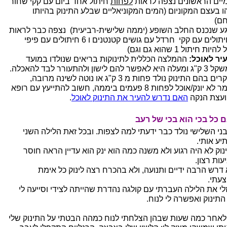
מיים הראשונים נצפה לראות
לפחות
חיתול אחד ביום עם קקי שחור
ו בעצם המקוניום (המים המקוניאליים שבלע התינוק בהיותו
ם)
ע שנכנס החלב השופע (יממה שלישית-רביעית) נצפה כבר לראות
3 חיתולים עם קקי חרדל עם גושים קטנטנים ו 6 חיתולים עם פיפי
להיות חיתול 1 שהוא גם וגם)
יר לאוכל:
ההמלצה הכללית לתינוקות בריאים שנולדו במועד
 לאפשר להם לישון ולהתעורר לבד להאכלה.
במקרים בהם התינוק נולד פחות מ 3 ק"ג או נוטה לשינה מרובה,
כלומר לא יונק/אוכל לפחות 8 פעמים ביממה, חשוב להתייעץ עם רופא
יועצת הנקה
האם נדרש להעיר את התינוק לאוכל
.
 כל בכי הוא בכי של רעב
ני השלישי נולד כבר ידעתי למה לצפות. ובכל זאת הלילה השני
יע אותי.
נוק לא היה רגוע ולא משנה כמה הוא ינק הוא עדיין הראה חוסר
עות רצון.
 דרש הרבה ידיים ותנועה, ולא בהכרח רצה לינוק כל אימת
עתי.
לי את הלילה העברתי עם קולגה נהדרת שהייתה לצידי וסייעה לי
התינוק ואפשרה לי לנוח.
לאחר כמה שעות שבהן הצלחתי לנוח כמהה הבטתי על התינוק שלי