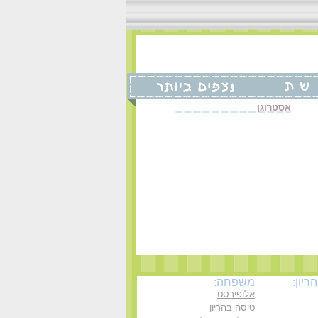
אסטרוגן
יון:
משפחה:
אלופירסט
טיסה בהריון