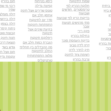
שמות לתינוקות
כיסא בטיחות
חום בהריון
 ביתית
חלוקת ההריון לפי
קפיצת גדילה
ריבוי מי שפי
טרימסטרים, חודשים
שפיר
ביוץ
טונוס שרירים אצל תינוק
ושבועות
דולה מומלצ
ן
אחסון חלב אם
בדיקות הריון לפי שבועות
דולה בירושל
סדר יום לתינוקות
מתי מרגישים תנועות
דולה בצפון
ת
התפתחות תינוקות
עובר
ניתוח קיסרי
גי
בקיעת שיניים אצל
פקק רירי
תינוקות
קבוצות וואט
ר
בחילות בהריון
ריפלוקס תינוקות
חנות תינוק 
יסטיות
בדיקת העמסת סוכר
הגברת כמות חלב אם
הוצאת דרכון
ת בהריון
זירוז לידה טבעי
מה ההבדלים בין תחליפי
גודש בשד
ורי
תיק לחדר לידה
החלב לתינוקות
חום אצל תינ
רשימת ציוד לתינוק
מלווה התפתחותית
עקומת גדיל
ון
צרבת בהריון
טורטיקוליס