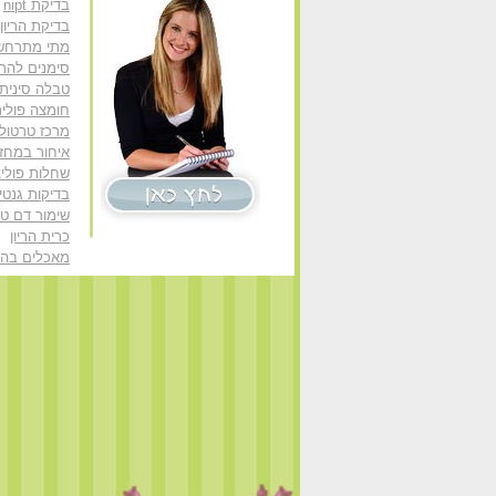
בדיקת nipt
בדיקת הריון
מתי מתרחש 
סימנים להריו
טבלה סינית
חומצה פולי
מרכז טרטולו
איחור במחזו
שחלות פוליצ
בדיקות גנטיו
שימור דם טב
כרית הריון
מאכלים בהרי