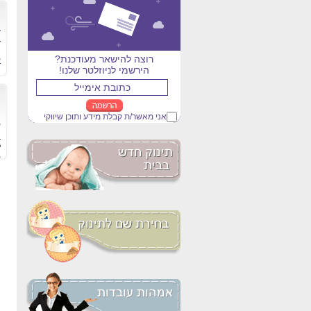
ט
ב
ב
רוצה להישאר מעודכנת?
ק
הירשמי לניוזלטר שלנו!
ח
י
אני מאשר/ת קבלת מידע ותוכן שיווקי
ל
ב
ל
י
ק