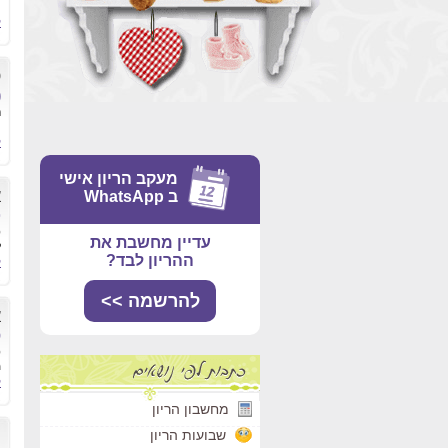
ה
ק
10
(
ר
ק
מעקב הריון אישי
א
ב WhatsApp
ט
ט
עדיין מחשבת את
ל
ההריון לבד?
ק
להרשמה >>
א
ס
ט
מ
ק
מחשבון הריון
מ
שבועות הריון