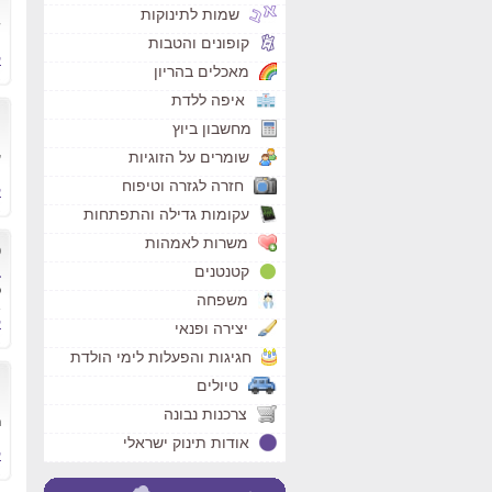
מ
שמות לתינוקות
ש
קופונים והטבות
ה
ק
מאכלים בהריון
איפה ללדת
מ
מחשבון ביוץ
י
שומרים על הזוגיות
ע
חזרה לגזרה וטיפוח
ק
עקומות גדילה והתפתחות
משרות לאמהות
כ
קטנטנים
ב
כ
משפחה
א
ק
יצירה ופנאי
חגיגות והפעלות לימי הולדת
ט
טיולים
מ
צרכנות נבונה
ר
ה
אודות תינוק ישראלי
ק