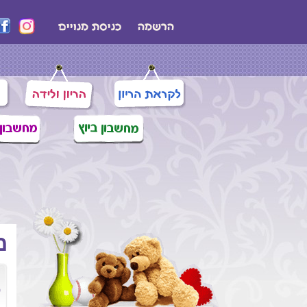
מ
מ
ס
ה