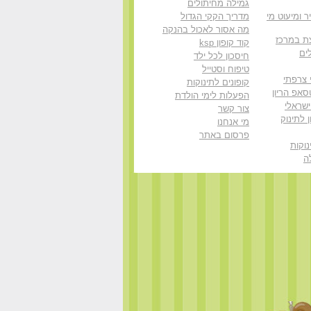
גמילה מחיתולים
ר ומיעוט מי
מדריך הקקי הגדול
מה אסור לאכול בהנקה
ת במרכז
קוד קופון ksp
ים
חיסכון לכל ילד
טיפוח וסטייל
 צרפתי
קופונים לתינוקות
סאפ הריון
הפעלות לימי הולדת
ישראלי
צור קשר
 לתינוק
מי אנחנו
פרסום באתר
וקות
ה