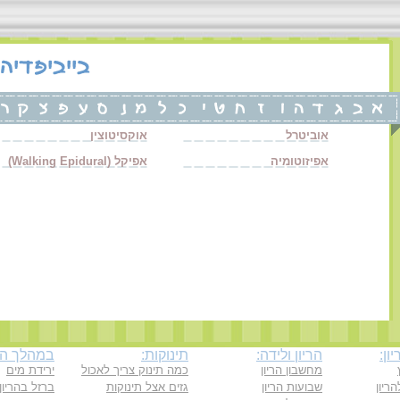
אוביטרל
אוקסיטוצין
אפיזוטומיה
אפיקל (Walking Epidural)
ון:
הריון ולידה:
תינוקות:
במהלך ההר
מחשבון הריון
כמה תינוק צריך לאכול
ירידת מים
ריון
שבועות הריון
גזים אצל תינוקות
ברזל בהריון