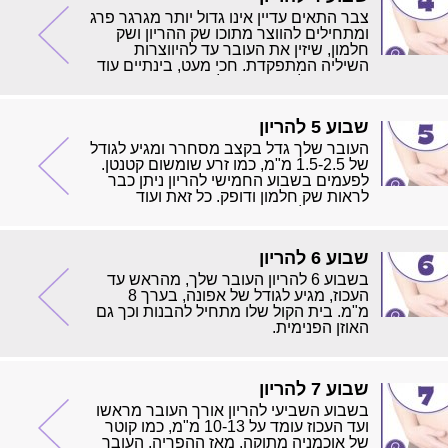
תרחש.
צבר התאים עדיין אינו גדול יותר מגרגר פרג
אם לא נוצרה הפריה בפרק הזמן הזה, תוכלו
ומתחילים להווצר מתוכו שק ההריון ושק
לנסות שוב בחודש הבא. אולי יעניין אותך
חלמון, שיזין את העובר עד להיווצרות
לדעת שהביצית היא התא הגדול ביותר
השיליה המתפקדת. חכי מעט, בינתיים עוד
בגוף האשה (100 מיקרון) ואילו תא הזרע
אי אפשר לראותם באולטרסאונד.
הוא התא הקטן ביותר בגוף הגבר (קוטר
ראשו-7 מיקרון).
שבוע 5 להריון
העובר שלך גדל בקצב מסחרר ומגיע לגודל
של 1.5-2.5 מ"מ, כמו זרע שומשום קטנטן.
לפעמים בשבוע החמישי להריון ניתן כבר
לראות שק חלמון ודופק. כל זאת ועוד
בשבוע 5 להריון
שבוע 6 להריון
בשבוע 6 להריון העובר שלך, מהראש עד
העכוז, מגיע לגודל של אפונה, בערך 8
מ"מ. בית הקול שלו מתחיל להבנות וכך גם
האוזן הפנימית.
שבוע 7 להריון
בשבוע השביעי להריון אורך העובר מראשו
ועד העכוז עומד על 10-13 מ"מ, כמו קוטר
של אוכמניה מתוקה. מאז ההפריה, העובר