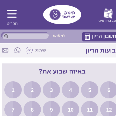
ועות הריון
שיתוף:
באיזה שבוע את?
1
2
3
4
5
6
7
8
9
10
11
12