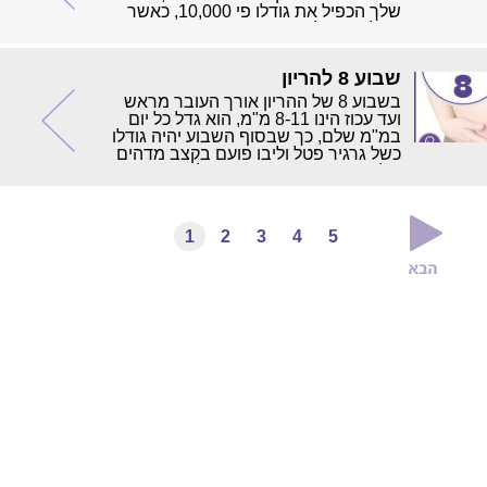
שלך הכפיל את גודלו פי 10,000, כאשר
החלק הגדול ביותר הינו הראש.
שבוע 8 להריון
בשבוע 8 של ההריון אורך העובר מראש
ועד עכוז הינו 8-11 מ"מ, הוא גדל כל יום
במ"מ שלם, כך שבסוף השבוע יהיה גודלו
כשל גרגיר פטל וליבו פועם בקצב מדהים
של 150 פעימות בדקה, ככפליים מקצב
הפעימות של ליבך.
1
2
3
4
5