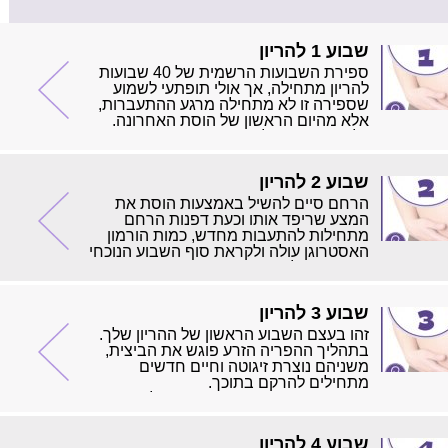
שבוע 1 להריון
ספירת השבועות הרשמית של 40 שבועות
להריון מתחילה, אך אולי תופתעי לשמוע
שספירה זו לא מתחילה מרגע ההתעברות,
אלא מהיום הראשון של הוסת האחרונה.
כלומר, את עוד לא בהריון, אך גופך מכין
עצמו לתהליך.
שבוע 2 להריון
הרחם סיים להשיל באמצעות הוסת את
המצע שריפד אותו וכעת דפנות הרחם
מתחילות להתעבות מחדש, כמות הורמון
האסטרוגן עולה ולקראת סוף השבוע הנוכחי
הביוץ יתחיל.
שבוע 3 להריון
זהו בעצם השבוע הראשון של ההריון שלך.
בתהליך ההפריה הזרע פוגש את הביצית,
משניהם נוצרת זיגוטה וחיים חדשים
מתחילים להרקם בתוכך.
מרגע ההזדווגות ועד הגעת הזרע לחצוצרה,
שם ממתינה לו הביצית, עוברת כשעה.
משך החיים של הביצית בחצוצרה הוא 24-
שבוע 4 להריון
36 שעות ואם בזמן הזה מגיע זרע, ההפריה