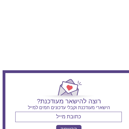
הלל יפה - יולדות
לניאדו - יולדות
רמב"ם יולדות
בני ציון - יולדות
פדה-פוריה - יולדות
כרמל - יולדות
זיו - יולדות
ברזילי - יולדות
שערי צדק - יולדות
רוצה להישאר מעודכנת?
סורוקה - יולדות
הישארי מעודכנת וקבלי עדכונים חמים למייל
אסותא אשדוד - יולדות