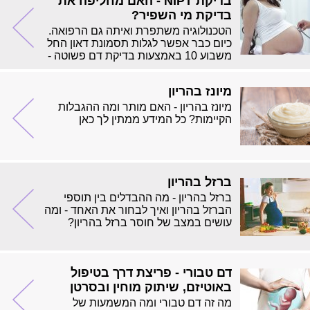
בדיקת NIPT - האם מחליפה את
בדיקת מי השפיר?
הטכנולוגיה משתפרת ואיתה גם הרפואה.
כיום כבר אפשר לגלות תסמונת דאון החל
משבוע 10 באמצעות בדיקת דם פשוטה -
בדיקת nipt.
מיונז בהריון
מיונז בהריון - האם מותר ומה ההגבלות
הקיימות? כל המידע ממתין לך כאן
ברזל בהריון
ברזל בהריון - מה ההבדלים בין תוספי
הברזל בהריון ואיך לבחור את האחד - ומה
עושים במצב של חוסר ברזל בהריון?
דם טבורי - פריצת דרך בטיפול
באוטיזם, שיתוק מוחין ובסרטן
מה זה דם טבורי ומה המשמעות של