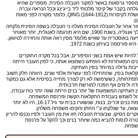
מספר גרסאות באשר למקור הטבלה הסינית. מספרים שהיא
לתה בקבר של קיסר מלכותי ליד בייג'ינג וככל הנראה עברה
כשושלת לקיסרות QING (1644-1912), כלומר מקורה לפני מאות
ם.
ור אחר על הטבלה הסינית מעלה כי הטבלה בשפה הסינית נלקחה
למלך אנגליה, בשנת 1900, שם היא תורגמה לאנגלית, יותר מאוחר
יעה באוסטריה עד שאיש מלומד מסין ראה אותה והחזירה לטיוואן,
יא פורסמה בעיתון בשנת 1972.
ל להיות שיש אמת בשני הסיפורים, אבל בכל מקרה החוקרים
ים המאוחרות לא הופתעו כשמצאו אותה, כי למין העובר הייתה
בות גדולה במיוחד בסין העתיקה.
לאות בסין, שהתחילה לפני עשרות אלפי שנים, היוותה חלק חשוב
פתחותה, כששימשה לא רק לצורך מחייה בסיסית אלא גם כמקור
דה ולימים אף הפכה למורשת תרבותית.
ן העתיקה המשמעות של יותר בנים הייתה שווה יותר כוח עבודה,
ול לשמש בעבודת החקלאות הקשה ופרנסת המשפחה.
לעומת בנים זכרים, בנות, שנשארו בבית עד גיל 16-17, היו לא יותר
צאה, עד שנלקחו ע"י החתן והקימו משפחה משלהן.
קרים הסיקו, שבעזרת הטבלה חזו את מין העובר ולפיו נכנסו להריון
רה לנסות להביא כמה שיותר בנים וכך להקל על פרנסת
פחה.