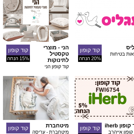
יס
הני - מוצרי
קוד קופון
קוד קופון
טקסטיל
אות בטיחות
20% הנחה
15% הנחה
לתינוקות
קוד קופון הני
ופון iherb
מיטחברת
קוד קופון
קוד קופון
קופון אייהרב
מיטחברת - עריסה