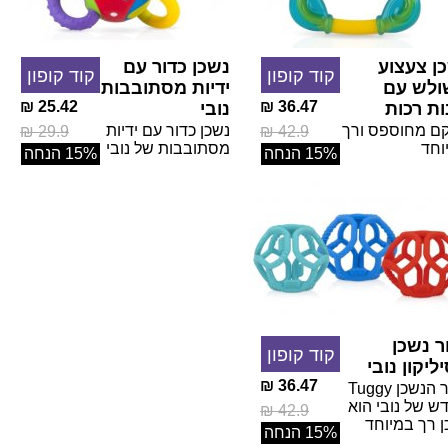
ן צעצוע
נשכן כדור עם
קוד קופון
קוד קופון
לש עם
ידיות מסתובבות
25.42 ₪
36.47 ₪
ות רכות
נובי
ם מחוספס ורך
נשכן כדור עם ידיות
29.9 ₪
42.9 ₪
וחד
מסתובבות של נובי
15% הנחה
15% הנחה
ר נשכן
קוד קופון
ליקון נובי
36.47 ₪
כדור הנשכן Tuggy
ש של נובי הוא
42.9 ₪
ן רך במיוחד
15% הנחה