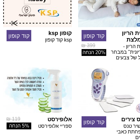
ת הריון
קופון ksp
קוד קופון
קוד קופון
לצת
ksp קוד קופון
399 ₪
 הריון -
יונית" במבחר
20% הנחה
ל של צבעים
 צירים
אלופירסט
119 ₪
קוד קופון
5% הנחה
יר טנס
ספריי אלופירסט
חתת כאבי
ים