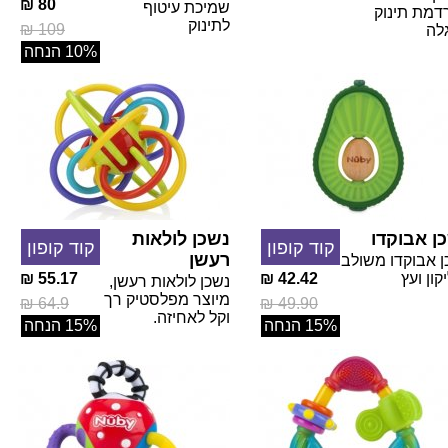
80 ₪
שמיכת עיטוף
דמת תינוק
לתינוק
109 ₪
לה
10% הנחה
ן אבוקדו
נשכן לולאות
קוד קופון
קוד קופון
רעשן
ן אבוקדו משולב
קון ועץ
42.42 ₪
55.17 ₪
נשכן לולאות רעשן,
מיוצר מפלסטיק רך
64.9 ₪
49.90 ₪
וקל לאחיזה.
15% הנחה
15% הנחה