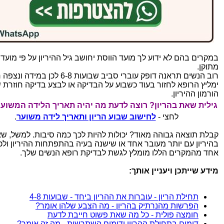
במקרים בהם לא ידוע לך מועד הווסת יחושב גיל ההיריון על פי מועד 
מתוקן.
רוב הנשים תראנה דופק עוברי סביב שבועות 6-8 לכן ב
ימליץ הרופא לחזור בעוד כשבוע על הבדיקה או לבצע בדיקה חוזרת 
הורמון ההיריון.
גילית שאת בהריון? רוצה לדעת מה יהיה תאריך הלידה המשוע
לחצי -
לחישוב שבוע הריון ותאריך לידה משוער
.
קבלת תוצאה גבוהה מאוד? יכולות להיות לכך כמה סיבות. למשל, ש
בהיריון עם יותר מעובר אחד או שישנה בעיה בהתפתחות ההיריון ולכ
אחד מהמקרים הללו מומלץ לגשת לבדיקת רופא הנשים שלך.
מידע שייתכן ויעניין אותך:
תחילת הריון - עוברות את ההריון ביחד - שבועות 4-8
הפרשות מהנרתיק בהריון - מה הצבע שלהן אומר?
חומצה פולית - כל מה שאת פשוט חייבת לדעת
דימום בתחילת ההריון ודימום השתרשות - מה זה אומר?