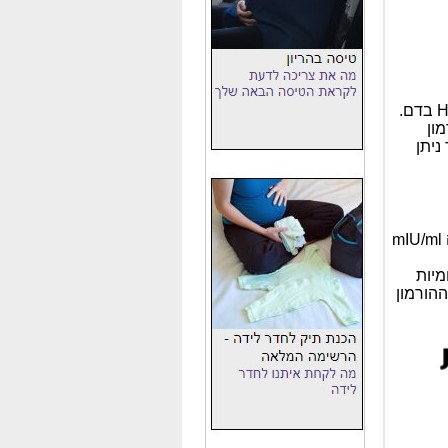
ון
ניתן
2) בתוצאה מספרית ולצידן ייכתבו האותיות mIU / ml - יחידת המידה mIU/ml
בינלאומיות
הורמון