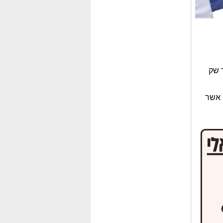
ונד שק
 אשר