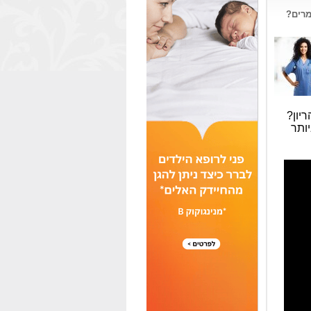
מרים?
יון?
ותר