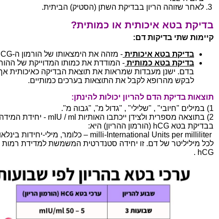
לאחר שזוהה הריון בבדיקת השתן (הסטיק) הביתית.
בדיקת בטא איכותית או כמותית?
קיימות שתי בדיקות דם:
בדיקת בטא איכותית
- מזהה את הימצאותו של הורמון ה-HCG בדם.
בדיקת בטא כמותית
-
המודדת את כמותו המדוייקת של ההורמ
בדם. ישנן מעבדות שמראות את תוצאת הבדיקה כאיכותית אך 
לבקש מהרופא לקבל את התוצאות בערכים כמותיים.
תוצאות בדיקת הדם להריון יכולות להינתן:
1) במילים "חיובי" , "שלילי" , "גדול מ", "גבוה מ".
בבדיקת בטא hCG (הורמון ההריון) היא:
milli-International Units per milliliter – כלומר, מילי-יחידות 
לכל מיליליטר של דם. זו יחידה סטנדרטית המשמשת למדידת רמות ה
hCG .