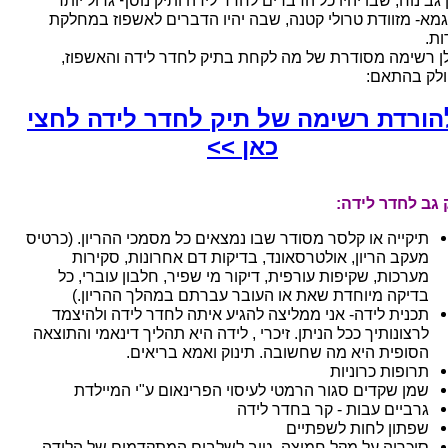
גב נוח, שבו יהיו כל הדברים לחדר לידה ותיק נוסף גדול יותר
גמא- מזוודת טרולי קטנה, שבה יהיו הדברים לאשפוז במחלקת
ות.
ן רשימה מסודרת של מה לקחת בתיק לחדר לידה והאשפוז,
לק בהתאם:
הורדת רשימה של תיק לחדר לידה לחצי
כאן >>
 גב לחדר לידה:
תיקייה או קלסר מסודר שבו נמצאים כל מסמכי ההריון. (כרטיס
מעקב הריון, אולטרסאונד, בדיקות דם אחרונות, סקירות
מערכות, שקיפות עורפית, דיקור מי שפיר, חלבון עוברי, כל
בדיקה מיוחדת שאת או העובר עברתם במהלך ההריון.)
תכנית לידה- אני ממליצה להגיע איתה לחדר לידה ולהיצמד
לרצונותיך ככל הניתן. זיכרי , לידה היא תהליך דינאמי והתוצאה
הסופית היא מה שחשובה. תינוק ואמא בריאים.
תרופות כרוניות
שמן שקדים סגור הרמטי לעיסוי הפרינאום ע"י המיילדת
גרביים עבות - קר בחדר לידה
שפתון לחות לשפתיים
סוכריה על מקל חמוצה- טוב לשלבים המתקדמים של הלידה,