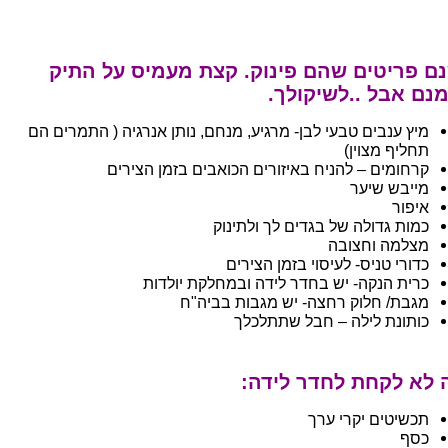
נם פריטים שהם פינוק. קצת מעמיס על התיק
נם אבל ..לשיקולך.
מיץ ענבים טבעי לבן- מרגיע, מנחם, נותן אנרגיה ( התמרים הם
תחליף מצוין)
קרחומים – להניח באיזורים הכואבים בזמן הצירים
מייבש שיער
איפור
כמות גדולה של בגדים לך ולתינוק
מצלמה וחצובה
כדורי טניס- לעיסוי בזמן הצירים
כרית הנקה- יש בחדר לידה ובמחלקת יולדות
מגבת/ חלוק רחצה- יש מגבות בביה"ח
כותונת לילה – חבל שתתלכלך
 לא לקחת לחדר לידה:
תכשיטים יקרי ערך
כסף