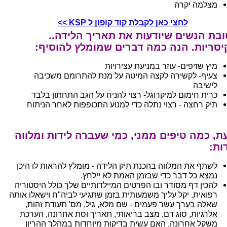
מצלמה יקרה
לחצי כאן לקבלת קוד קופון ל KSP >>
בת הנשים שיודעות את תאריך הלידה..
יסריות. הנה כמה דברים שמומלץ להוסיף:
מיץ שזיפים- עוזר במניעת עצירויות
צעיף- לקשירה לקצה המיטה על מנת להתרומם משכיבה
לישיבה
כרית חימום למיקרוגל- רצוי להניח על הגב התחתון בלבד
תיק רחצה - רצוי נתלה כדי למנוע התכופפות לאחר הניתוח
ת, כמה טיפים ממני, כמי שעברה לידות ומלווה
ות:
לשתף את המלווה בהכנת תיק הלידה - מומלץ להראות לו היכן
נמצא כל דבר כדי שבזמן האמת לא יילחץ.
להכין דף מסודר ובו הפרטים המיילדותיים שלך כולל היסטוריה
רפואית. יקל עליך משמעותית בזמן שתגיעי לביה"ח וישאלו אותה
שאלה בערך עשר פעמים - שם מלא, גיל, מס' תעודת זהות,
אלרגיות, סוג דם, מצב בריאותי, תאריך וסת אחרונה, הערכת
משקל אחרונה, האם עשית בדיקות מיוחדות במהלך ההריון