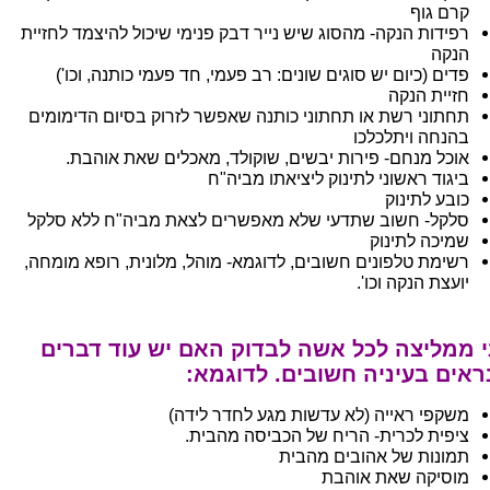
קרם גוף
רפידות הנקה- מהסוג שיש נייר דבק פנימי שיכול להיצמד לחזיית
הנקה
פדים (כיום יש סוגים שונים: רב פעמי, חד פעמי כותנה, וכו')
חזיית הנקה
תחתוני רשת או תחתוני כותנה שאפשר לזרוק בסיום הדימומים
בהנחה ויתלכלכו
אוכל מנחם- פירות יבשים, שוקולד, מאכלים שאת אוהבת.
ביגוד ראשוני לתינוק ליציאתו מביה"ח
כובע לתינוק
סלקל- חשוב שתדעי שלא מאפשרים לצאת מביה"ח ללא סלקל
שמיכה לתינוק
רשימת טלפונים חשובים, לדוגמא- מוהל, מלונית, רופא מומחה,
יועצת הנקה וכו'.
י ממליצה לכל אשה לבדוק האם יש עוד דברים
אים בעיניה חשובים. לדוגמא:
משקפי ראייה (לא עדשות מגע לחדר לידה)
ציפית לכרית- הריח של הכביסה מהבית.
תמונות של אהובים מהבית
מוסיקה שאת אוהבת