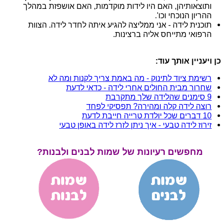
ותוצאותיהן, האם היו לידות מוקדמות, האם אושפזת במהלך
ההריון הנוכחי וכו'.
תוכנית לידה - אני ממליצה להגיע איתה לחדר לידה. הצוות
הרפואי מתייחס אליה ברצינות.
ן ויעניין אותך עוד:
רשימת ציוד לתינוק - מה באמת צריך לקנות ומה לא
שחרור מבית החולים אחרי לידה - כדאי לדעת
9 סימנים שהלידה שלך מתקרבת
רוצה לידה קלה ומהירה? תפסיקי לפחד
10 דברים שכל יולדת טרייה חייבת לדעת
זירוז לידה טבעי - איך ניתן לזרז לידה באופן טבעי
מחפשים רעיונות של שמות לבנים ולבנות?