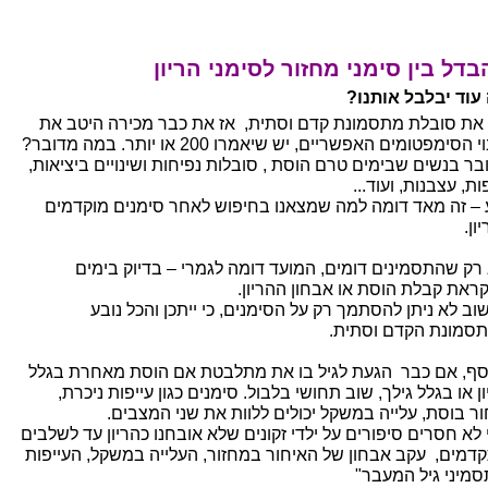
דל בין סימני מחזור לסימני הריון
עוד יבלבל אותנו?
את סובלת מתסמונת קדם וסתית, אז את כבר מכירה היטב את
ריבוי הסימפטומים האפשריים, יש שיאמרו 200 או יותר. במה מדובר?
בר בנשים שבימים טרם הוסת , סובלות נפיחות ושינויים ביציאות,
ות, עצבנות, ועוד...
 – זה מאד דומה למה שמצאנו בחיפוש לאחר סימנים מוקדמים
ון.
 רק שהתסמינים דומים, המועד דומה לגמרי – בדיוק בימים
ראת קבלת הוסת או אבחון ההריון.
שוב לא ניתן להסתמך רק על הסימנים, כי ייתכן והכל נובע
סמונת הקדם וסתית.
סף, אם כבר הגעת לגיל בו את מתלבטת אם הוסת מאחרת בגלל
ן או בגלל גילך, שוב תחושי בלבול. סימנים כגון עייפות ניכרת,
ור בוסת, עלייה במשקל יכולים ללוות את שני המצבים.
 לא חסרים סיפורים על ילדי זקונים שלא אובחנו כהריון עד לשלבים
דמים, עקב אבחון של האיחור במחזור, העלייה במשקל, העייפות
סמיני גיל המעבר"