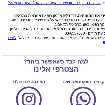
שבועות הריון לפי חודשים - באיזה שבוע את? ואיזה חודש זה?
רי את המומחית:
דר' דליה אדמון רופאה אחראית במחלקה
ואה דחופה נשים במרכז הרפואי על שם שיבא, מדריכה בחוג
נוך רפואי באוניברסיטת תל אביב.
מרפאתה הפרטית ברחוב הברזל 9 א רמת החייל תל אביב - טלפון
ת תורים - 03-6537070
לו למצוא את ד"ר אדמון באתר המרפאה של פרופ' צלאל
לחצו
!
למה לבד כשאפשר ביחד?
הצטרפי אלינו
קבוצת הוואטסאפ שלנו
האינסטגרם שלנו