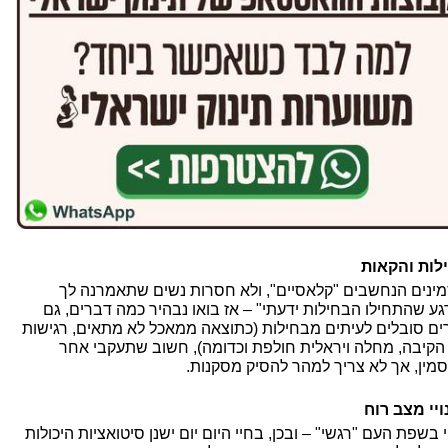
לות והקאות
ינים הנחשבים "קלאסיים", ולא חסרות נשים שתאמרנה לך
גע שהתחילו הבחילות ידעתי" – אז בואו נבהיר כמה דברים, גם
ים סובלים לעיתים מבחילות (כתוצאה ממאכל לא מתאים, רגישות
הקיבה, מחלה ויראלית חולפת וכדומה), חשוב שתעקבי אחר
מין, אך לא צריך למהר להסיק מסקנות.
ויי מצב רוח
 בשפת העם "רגשי" – ובכן, בחיי היום יום ישנן סיטואציות היכולות