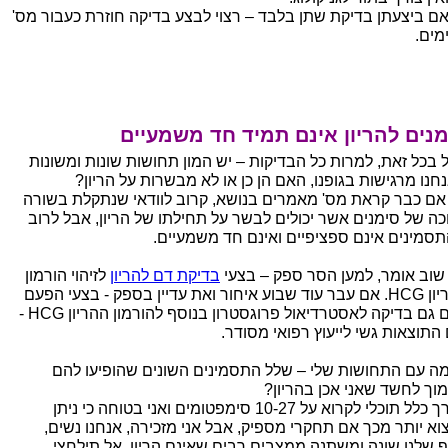
ם ביצעתן בדיקת שתן בלבד – רצוי לבצע בדיקה חוזרת כעבור מס'
מים.
נים להריון אינם תמיד חד משמעיים
 בכל זאת, למרות כל הבדיקות – יש המון תחושות שונות ומשונות
חנו מרגישות בגופנו, האם הן כן או לא מבשרות על הריון?
 אם כבר קראת מס' מאמרים בנושא, קרוב לוודאי שנתקלת בשורה
כה של סימנים אשר יכולים לבשר על תחילתו של הריון, אבל לרוב
תסמינים אינם ספציפיים ואינם חד משמעיים.
 שוב אומר, למען הסר ספק – בצעי
בדיקת דם להריון
לזיהוי הורמון
ההריון HCG. אם עבר עוד שבוע איחור ואת עדיין בספק - בצעי הפעם
בדם גם בדיקה לאסטרדיאול פרוגסטרון בנוסף להורמון ההריון HCG -
 התוצאות גשי לייעוץ רפואי מסודר.
מה עם התחושות שלי – שלל התסמינים השונים שהופיעו להם
וך לחשד שאני אכן בהריון?
בדרך כלל תוכלי לקרוא על 10-27 סימפטומים ואני בטוחה כי ניתן
וא יותר מכך אם תחקרי מספיק, אבל אני מזכירה, אנחנו נשים,
ף שלנו שונה ומשתנה ממצבים רבים שאינם הריון. אל תילחצי