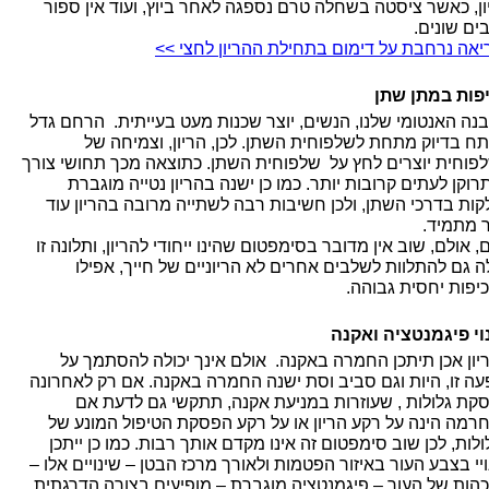
ון, כאשר ציסטה בשחלה טרם נספגה לאחר ביוץ, ועוד אין ספור
ים שונים.
יאה נרחבת על דימום בתחילת ההריון לחצי >>
פות במתן שתן
נה האנטומי שלנו, הנשים, יוצר שכנות מעט בעייתית. הרחם גדל
תח בדיוק מתחת לשלפוחית השתן. לכן, הריון, וצמיחה של
פוחית יוצרים לחץ על שלפוחית השתן. כתוצאה מכך תחושי צורך
רוקן לעתים קרובות יותר. כמו כן ישנה בהריון נטייה מוגברת
קות בדרכי השתן, ולכן חשיבות רבה לשתייה מרובה בהריון עוד
ר מתמיד.
 אולם, שוב אין מדובר בסימפטום שהינו ייחודי להריון, ותלונה זו
לה גם להתלוות לשלבים אחרים לא הריוניים של חייך, אפילו
יפות יחסית גבוהה.
וי פיגמנטציה ואקנה
יון אכן תיתכן החמרה באקנה. אולם אינך יכולה להסתמך על
עה זו, היות וגם סביב וסת ישנה החמרה באקנה. אם רק לאחרונה
קת גלולות , שעוזרות במניעת אקנה, תתקשי גם לדעת אם
רמה הינה על רקע הריון או על רקע הפסקת הטיפול המונע של
לות, לכן שוב סימפטום זה אינו מקדם אותך רבות. כמו כן ייתכן
ויי בצבע העור באיזור הפטמות ולאורך מרכז הבטן – שינויים אלו –
הות של העור – פיגמנטציה מוגברת – מופיעים בצורה הדרגתית