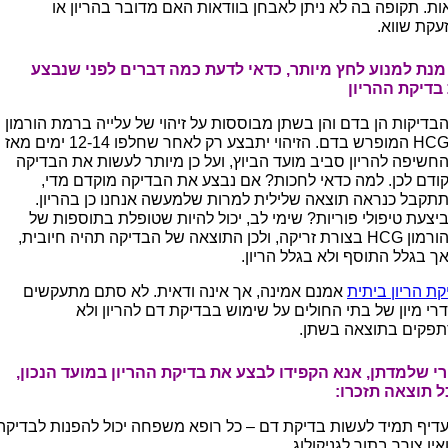
אות. תקופה בה לא ניתן לאבחן בוודאות האם מדובר בהריון או
עקת שווא.
מנת למנוע לחץ מיותר, כדאי לדעת כמה דברים לפני שנבצע
בדיקת ההריון
בדיקות הן בדם והן בשתן מבוססות על זיהוי של עלייה ברמת הורמון
HCG המופרש בדם. הזיהוי יתבצע רק לאחר שחלפו 12-14 ימים מאז
חשיפה להריון סביב מועד הביוץ, ועל כן מיותר לעשות את הבדיקה
ודם לכן. למה כדאי לחכות? אם נבצע את הבדיקה מוקדם מדי,
תקבל כנראה תוצאה שלילית למרות שלמעשה אנחנו כן בהריון.
יצעת טיפולי פוריות? שימי לב, יכול להיות שטופלת בתוספות של
הורמון HCG בצורת זריקה, ולכן התוצאה של הבדיקה תהיה חיובית,
ך בגלל התוסף ולא בגלל הריון.
קת הריון ביתית
אמנם אמינה, אך אינה ודאית. לא סתם מתעקשים
רי מיון של בתי החולים על שימוש בבדיקת דם להריון ולא
פקים בתוצאה בשתן.
י שלמדתן, אנא הקפידו לבצע את בדיקת ההריון במועד הנכון,
ל תוצאה תזכרו:
דיף תמיד לעשות בדיקת דם – כל רופא משפחה יכול להפנות לבדיקה
אין צורך בתור לגניקולוג.