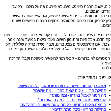
כום, ישנם הרבה סימפטומים, לא פירטנו פה על כולם – רק על
קריים והנפוצים.
ו כי הסימפטומים שונים מאישה לאישה, וגם אצל אותה האישה
יון להריון, זכרו כי הסימפטומים מחקים מצבים רפואיים שונים
ובים.
בי הבדיקה עליה דובר קודם לכן - הבדיקה האמינה ביותר כיום הינה
קת הדם, אבל היות והתזמון חשוב, ואולי בייצת במועד שונה ממה
בת, אם הסימפטומים מצטברים, וכבר עשית בדיקה שלילית, חכי
 מספר ימים ובדקי שוב – אל תתעלמי לחלוטין כאשר הגוף מדבר
ך.
המסרים לא ברורים – קבעי תור לרופא/ה מטפלת וקבלי הדרכה
ימה.
לחה
ן ויעניין אותך עוד:
מחשבון הריון
- חישוב שבוע הריון ותאריך לידה משוער
תחילת הריון - גילית שאת בהריון - מה עושים?
מה אסור לאכול בהריון - ומה מותר?
הפרשות מהנרתיק בהריון - מה הן אומרות?
חומצה פולית בהריון - כל מה שאת פשוט חייבת לדעת
בחילות בהריון - כיצד מתמודדים?