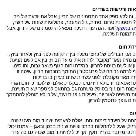
ות ורגישות בשדיים
ן, זה ללא ספק אחד התסמינים של הריון, אבל את יודעת של מה
? תסמונת טרום וסתית, גיל המעבר, פתולוגיות שונות של השד,
יה במשקל
ועוד, הנה עוד חתיכה מפאזל התסמינים של היריון, אבל
התמונה השלמה.
דת חום
ם אכן הבדלים של כחצי מעלה בין התקופה לפני ביוץ ולאחר ביוץ,
ום נהיה מאד "מקובל" לזהות את מועד הביוץ, בין אם לשם מניעת
ן או לשם כניסה להריון. במידה וחום הגוף נשאר גבוה, זהו סימן
ף לרמה גבוהה של פרוגסטרון התומך בנוכחות הריון. שיטה זו
תה מאד מקובלת לפני עשרות שנים בעידן בו בדיקות
טראסאונד ודם לא היו זמינות בקלות, אולם יש לזכור כי חום הגוף
כונה חום גוף בסיסי) משתנה גם בהתאם למספר שעות השינה,
ת חשיפה לאור יום, פעילות גופנית ועוד, על כן לא מומלץ להסתמך
ום גופך כתסמין להריון.
ום
חנו על היעדר דימום וסתי, אולם לפעמים ישנו דימום מעט שונה
גיל, שעלול להתלוות בהתכווצויות שונות בבטן ובאגן – אמנם יכול
ת כי מדובר בהריון תקין, אך יכול להיות דימום שכזה גם בהיעדר