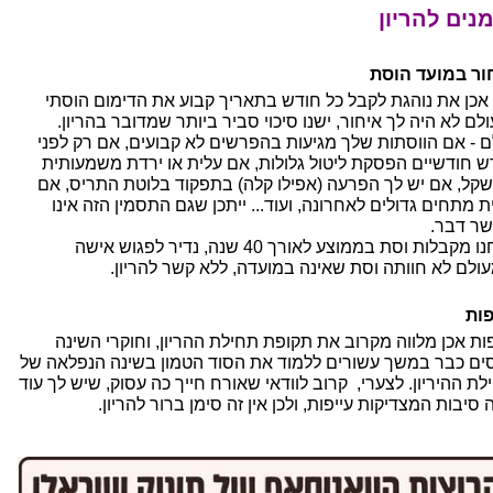
נים להריון
ור במועד הוסת
אכן את נוהגת לקבל כל חודש בתאריך קבוע את הדימום הוסתי
לם לא היה לך איחור, ישנו סיכוי סביר ביותר שמדובר בהריון.
ם - אם הווסתות שלך מגיעות בהפרשים לא קבועים, אם רק לפני
ש חודשיים הפסקת ליטול גלולות, אם עלית או ירדת משמעותית
קל, אם יש לך הפרעה (אפילו קלה) בתפקוד בלוטת התריס, אם
ת מתחים גדולים לאחרונה, ועוד... ייתכן שגם התסמין הזה אינו
ר דבר.
אנחנו מקבלות וסת בממוצע לאורך 40 שנה, נדיר לפגוש אישה
ולם לא חוותה וסת שאינה במועדה, ללא קשר להריון.
פות
פות אכן מלווה מקרוב את תקופת תחילת ההריון, וחוקרי השינה
ים כבר במשך עשורים ללמוד את הסוד הטמון בשינה הנפלאה של
לת ההיריון. לצערי, קרוב לוודאי שאורח חייך כה עסוק, שיש לך עוד
סיבות המצדיקות עייפות, ולכן אין זה סימן ברור להריון.