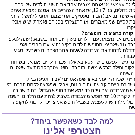
י גם עצמאי, אז אנחנו מגבים אחד את השני. הילדים שלי כבר
יחסית גדולים, בני 7 ו-13, אז אחר הצהריים אני אמנם נמצאת איתם
- שעתיים, אבל הם די מעסיקים את עצמם. אתמול למשל הייתי
בת לסיים שני מאמרים, אז התנצלתי בפניהם ואמרתי שיש אוכל
קרו.
קורה בחגיגות וחופשים?
פשים אני נמצאת עם הילדים בערך יום אחד בשבוע (ועונה לטלפון
 כדי) ובשאר ימי החופש הילדים בקייטנה או עם חברים ואני
דלת לדחות את העבודה לשעות אחר הצהריים כשבעלי מגיע
בודה.
 מרגישה לפעמים שהעסק בא על חשבון הילדים. אם אני בשיחה
לקוח והילד מבקש משהו תוך כדי, הוא יצטרך לחכות עד שאסיים
השיחה.
ייתי שכירה ידעתי באיזו שעה אסיים לעבוד ואגיע הביתה
שכורת הייתה קבועה. זה היה נוח, אפילו שנאלצנו לקחת הרבה ימי
ש מהעבודה. אם ניקח כדוגמא את החופש הגדול, בתור שכירה
הייתי לוקחת 10 ימי חופש מהעבודה בשביל להיות עם הילדים והשנה
יכולתי להרשות לעצמי. בשביל חופש אני צריכה לחכות לתקופה
ה.
למה לבד כשאפשר ביחד?
הצטרפי אלינו