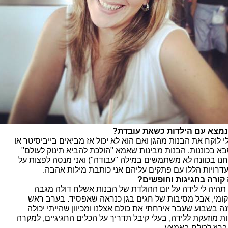
נמצא עם הילדות כשאת עובדת?
י לוקח את הבנות מהגן ואם הוא לא יכול אז מביאים בייביסיטר או
א בכוננות. הבנות מבינות שאמא "הולכת להביא תינוק לעולם"
חנו בכוונה לא משתמשים במילה "עבודה") ואני מנסה לפצות על
דרויות הללו עם פתקים עליהם אני כותבת מילות אהבה.
קורה בחגיגות וחופשים?
תהיה לי לידה על יום ההולדת של הבנות אשלח דולה מגבה
ומי, אבל מסיבות של חגים בגן כנראה שאפסיד. בערב ראש
ה בשבוע שעבר אירחתי את כולם אצלנו ומכיוון שהייתי יכולה
ות מוזעקת ללידה, בעלי קיבל תדריך על הכלים החגיגיים, למקרה
ריז לכולם באמצע.