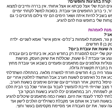
קורה בחגיגות וחופשים?
ים הבת שלי אצל סבתא או אצל אחותי. אין בררה וחייבים למצוא
ור, כי ברוב החופשים אני עובדת. בסוכות למשל לקחתי יומיים
ש בשביל להיות איתה ושאר הימים הם ימי צילום מרוכזים כי גם
וחות שלי בחופש ונוח להם להגיע.
נת לאמהות
אני?
ון גור, מאמנת לאמהות ב"כלים- אימון אישי" ואמא לשניים- ילדה
בן 8 חודשים.
 שעות את עובדת ביום?
נוק שלי ייכנס למסגרת רק בחודש הבא, אז בינתיים ביום עבודה
ממוצע אני עובדת 6-7 שעות, שכוללות את שיווק העסק, פגישות
נטליות וטלפונים עם מתאמנים ופעמיים בשבוע אני עובדת מחוץ
ת בחברת תקשורת גדולה.
כשעומר היה בן 4 חודשים חזרתי למשרה מלאה. בהתחלה השתדלתי
וע את כל האימונים לשעות הערב אבל הותשתי לחלוטין אחרי יום
טיפול בתינוק, אחר הצהריים עם שניהם ואימונים בשעות הערב.
ר מצב שהייתי חייבת להמשיך לעבוד גם אחרי שכל בני הבית הלכו
ון. לשמחתי, רוב במתאמנים יכלו להגיע בשעות הבוקר וכך
חתי לסדר לעצמי את היום. נשארו כמה מתאמנים שיכולים להגיע
בשעות הערב אז אותם אני מקבלת כשהילדים הולכים לישון ועד
ה עשר. את יום העבודה אני מסיימת מקסימום בעשר וחצי.