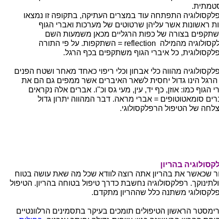
טמתית.
לקסולוגיה התפתחה עוד במצרים העתיקה, בתקופה זו נמצאו
ת ראשונות אשר עליהן שרטוטים של מערכות ואברי הגוף
תקפים בצורה של כפות הרגליים מכאן משמעות השם
קסולוגיה מהמילה
reflection
= השתקפות. על פי התורה
לקסולוגית, כל איברי הגוף משתקפים בכף הרגל
.
לקסולוגיה מהווה כלי אבחון וכלי ריפוי כאחד מאחר ושטח הפנים
הרגל הינו גדול יחסית לשאר האיברים אשר ממפים גם הם את
 הגוף כמו: אוזן, כף יד, עין, מעי גס וכ"ו. אברים אלה נקראים
רים סומאטוטופים = אברי מראה. דבר המהווה יתרון גדול
לחה של הטיפול הרפלקסולוגי
.
קסולוגיה בהריון
ר שכאשר את בהריון אתה רוצה לוודא שכל מה שאת עושה בטוח
ולתינוקך. רפלקסולוגיה נחשבת כדרך טיפול בטוחה בהריון. הטיפול
לקסולוגי משתנה כלל שההריון מתקדם.
ימסטר הראשון הטיפולים תומכים בעיקר בתסמינים הרלוונטיים