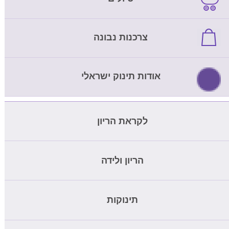
צרכנות נבונה
אודות תינוק ישראלי
לקראת הריון
מחשבון ביוץ
הריון ולידה
בדיקת דם להריון
מחשבון הריון
תינוקות
בדיקת nipt
שבועות הריון
בדיקת הריון ביתית