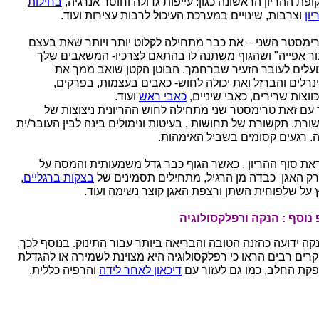
ופת ההריון הראשונה כגון: עייפות גדולה וחוסר אנרגיה,
בחילות
ון
וצרבות, שינויים במערכת העיכול לרבות עצירות ועוד.
ימסטר השני – את כבר מתחילה לקלוט יותר ויותר שאת בעצם
ור אפייה" ושהגוף משתנה לו בהתאם לצרכיו- המשאבים שלך
עלים לעובר הזעיר שברחמך. הבוטן הקטן שואב ממך את
נרלים והברזל ואת יכולה לחוש- כאבים בעצמות, בפרקים,
ווצות שרירים, כאבי שיניים,
כאבי ראש
ועוד.
 עם זאת טרימסטר שני מתחילה לחוש ההריונית ניצוצות של
ורת. תקשורת של תחושות , בעיטות ונימולים בינה לבין העובר/ית
. רגעים קסומים בשביל האימהות.
את סוף ההריון , כאשר הגוף כבר גדל משמעותית והמסה על
ק האגן כבדה מן הרגיל, מתחילים תסמינים של
בצקות ברגליים
,
 על שלפוחית השתן ורצפת האגן קוצר נשימה ועוד.
 נוסף : הנקה ורפלקסולוגיה
קה ידועה כהזנה הטובה והבריאה ביותר עבור התינוק. בנוסף לכך,
רים רבים הראו כי רפלקסולוגיה היא מצוינת לשמירה או להגדלת
קת החלב, כמו גם לעזור עם
דיכאון לאחר לידה
והרפיה כללית.