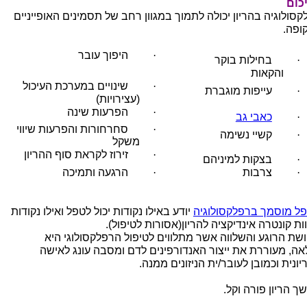
כום
קסולוגיה בהריון יכולה לתמוך במגוון רחב של תסמינים האופייניים
ופה.
·
היפוך עובר
·
בחילות בוקר
והקאות
·
שינויים במערכת העיכול
·
עייפות מוגברת
(עצירויות)
·
הפרעות שינה
·
כאבי גב
·
סחרחורות והפרעות שיווי
·
קשיי נשימה
משקל
·
זירוז לקראת סוף ההריון
·
בצקות למיניהם
·
צרבות
·
הרגעה ותמיכה
ל מוסמך ברפלקסולוגיה
יודע באילו נקודות יכול לטפל ואילו נקודות
ות קונטרה אינדיקציה להריון(אסורות לטיפול).
שת הרוגע והשלווה אשר מתלווים לטיפול הרפלקסולוגי היא
אה, מעוררת את ייצור האנדורפינים לדם ומסבה עונג לאישה
ונית וכמובן לעובר/ית הניזונים ממנה.
ך הריון פורה וקל.