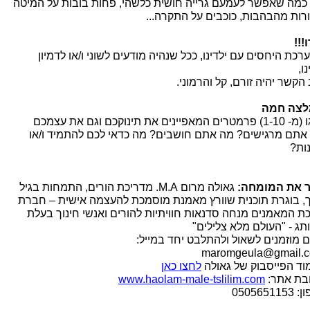
 כמה שאפשר לעמעם גרייה חושית כלשהי, פחות בובות על המיטה
ורות מהבהבות, כוכבים על התקרה...
!!!
רכת היחסים עם ילדינו, ככל שנהיה מודעים לשוני ו/או לדמיון
נו,
הקשר יהיה זורם, קל והרמוני.
צה חמה
ם המאפיינים את תינוקכם וגם את עצמכם
אתם מרגישים? מה אתם חושבים? מה כדאי לכם להתמיד ו/או
ות?
 את המומחה:
גאולה מרום M.A. מדריכת הורים, התמחות בגיל
, בוגרת תוכנית שוורץ מאמנת מוסמכת להעצמה אישית – חברת
ת המאמנים מנחה סדנאות חוויתיות להורים ואנשי חינוך בעלת
תג - "העולם מלא צלילים"
 מוזמנים לשאול ולהתלבט יחד במייל:
maromgeula@gmail.
וד הפייסבוק של גאולה
לחצו כאן
בת אתר:
www.haolam-male-tslilim.com
05056511