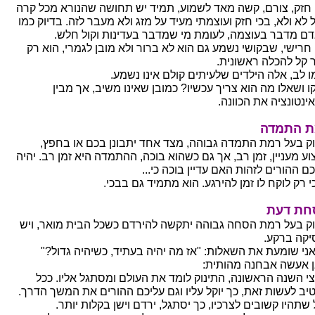
 חזק, צורם, קשה מאד לשמוע, תמיד יש תחושה שהנורא מכל קרה
 לא ולא, בכי חזק ועוצמתי מעיד על מזג ולא מעבר לזה. בדיוק כמו
ם מדבר בעוצמה, לעומת מי שמדבר בעדינות וקול חלש.
 חרישי, שבקושי נשמע גם הוא לא ברור ולא מובן לגמרי, הוא רק
ר קל להכלה ראשונית.
ו לב, אלה הילדים שלעיתים קולם אינו נשמע.
ו ושאלו מה הוא צריך עכשיו? כמובן שאינו משיב, אך מבין
ינטונציה את הכוונה.
ת התמדה
וק בעל רמת התמדה גבוהה, מצד אחד יתבונן בכם או בחפץ,
וע מעניין, זמן רב, אך גם כשהוא בוכה, ההתמדה היא זמן רב. יהיה
ם ההורים לזהות האם עדיין בוכה כי...
י רק לוקח לו זמן להירגע. הוא מתמיד גם בבכי.
חת דעת
וק בעל רמת הסחה גבוהה יתקשה להירדם כשכל הבית מואר, ויש
יקה ברקע.
 אני שומעת את השאלות: "אז מה יהיה בעתיד, כשיהיה גדול?"
ן אעשה אבחנה מהותית:
י השנה הראשונה, התינוק לומד את העולם ומסתגל אליו. ככל
טיב לעשות זאת, כך יוקל עליו וגם עליכם ההורים את המשך הדרך.
שתהיו קשובים לצרכיו, כך יסתגל, ירדם וישן בקלות יותר.