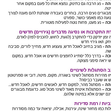
הה –
נע הרבה גם כתינוק, נמצא אותו כל פעם במקום אחר
טה.
בוגרים נעים הרבה, בוחרים בעבודה שנותנת להם מענה לצורך
ועה כמו מאמני כושר, ספורט
כה –
נע מעט, פחות נוטה לפעילות מוטורית.
ת התקרבות או נסיגה מדברים (גירויים) חדשים
 זמן יזדקק כדי להתקרב (לגעת, לחוש, להכניס לפה) לאדם,
ק, ו/או גירוי חדש
הה -
מגיב בחיוב לאוכל חדש, צעצוע חדש, מחייך לזרים, סביבה
ה.
כה –
בדרך כלל יסתייג לחפצים חדשים או אוכל חדש, במקום
 יראה סימני מצוקה.
 הסתגלות לשינויים
זו מהירות מסתגל לשינוי בשגרה, מקום, מיטה, דובי או סמרטוטון
 או שעבר כביסה?
הה –
מסתגל מהר, למקום חדש, לאנשים חדשים, לאוכל חדש...
כה –
הסתגלות איטית מאוד לשינוי מכול סוג. כדוגמת מבוגרים
נם ישנים אלא במיטה שלהם.
יות / רמת סדירות
לות כמו מחזור שינה, עירנות, אכילה, יציאות עד כמה מסודרות