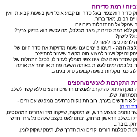
יות / רמת סדירות
ק סדיר הוא צפוי, בעל סדר יום קבוע אוכל וישן בשעות קבועות ואין
ויים רבים, מאד ברור.
 שמקל על ההתנהלות ביום יום.
וק ללא רמת סדירות, מאד מבלבל, מה עכשיו הוא בדיוק צריך?
ול? לישון?
 לדעת כיצד לעזור לו.
צה חמה -
רשמו 3 ימים עם שעות מדויקות את סדר היום של
נוק זה יקל ויעזור למצוא חוט מקשר שיעזור להתייצב.
וק שסדר היום שלו אינו צפוי מומלץ לעזור לו, לסגל התחלות של
, כל כמה ימים לעשות באותה השעה פחות או יותר את אותה
לה. כמו מקלחת בשעה קבועה, טיול בגינה...
ת התקרבות לאנשים/חפצים
 מוכן התינוק להתקרב לאנשים חדשים וחפצים ללא קשר לשלב
פתחותי שלו.
ות נרתעים ממפגש עם זרים -
ת זרים
)
ר נותנים צעצוע חדש, יש תינוקות, שייקחו מיד ואחרים המהססים,
דקו בשלב הראשון מרחוק, יבחנו לאט בקצב שלהם כל גירוי חדש
ק, בובה...
נות סבלנות הורים יקרים זאת הדרך שלו, תינוק שזקוק לזמן.