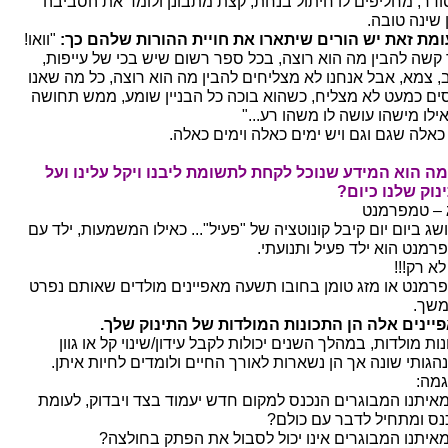
ודר, מחליפים לו חיתול בנחת, קצת מתבונן ולומד את הסביבה
 שינה טובה.
ומת זאת יש הורים שיתארו את חויית ההורות שלהם כך:
"וואו!
 קשה להבין מה הוא רוצה, בכל ספר רשום שיש בכי של עייפות,
, צמא, אבל אנחנו לא מצליחים להבין מה הוא רוצה, כל מה שאנו
ים כמעט לא מצליח, כשהוא בוכה כל הבניין שומע, ממש תחושה
ילו מישהו עושה לו משהו רע..."
 כאלה שגם וגם ויש ימים כאלה וימים כאלה.
מה הוא המידע שנוכל לקחת לתשומת ליבנו ויקל עלינו ועל
נוק שלנו כיום?
 – טמפרמנט
שג ביום יום קיבל קונוטציה של "פעיל"... כאילו המשמעות, ילד עם
רמנט הוא ילד פעיל ותנועתי.
א רק!!!
רמנט או מזג טומן בחובו תשעה מאפיינים מולדים שאותם נפרט
שך.
יינים אלה הן התכונות המולדות של התינוק שלך.
ות מולדות, במהלך השנים יכולות לקבל עידון/שינוי קל או גוון
הגותי שונה אך הן נשארות לאורך החיים ולומדים לחיות איתן.
גמה:
מאיתנו המבוגרים הנכנס למקום חדש יעמוד בצד ויבדוק, לעומת
נס ומתחיל לדבר עם כולם?
מאיתנו המבוגרים אינו יכול לסבול את הפתק בחולצה?