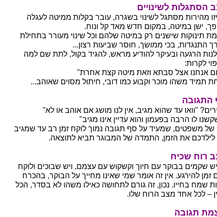
 הסתגלות לשינויים
זו מהירות מסתגל לשינוי בשגרה, עובר בקלות ממיטה לעגלה
פך, ישן במיטה, במקום חדש מאד קל ונוח.
מת תינוקות שישנים רק במיטה שלהם וכל שינוי מעורר בתחילת
ך התנגדות, בכי ממושך, חוסר שביעות רצון...
נות הרגעה ובעיקר להודיע מראש, להגיד בקול, לתת שם למה
וי לקרות:
ום אנחנו אצל סבתא וזאת מיטה קצת אחרת"
ת תמיד משהו מוכר וקבוע כמו דובי, חיתול מסוים שאוהב...
התגובה
ים? "וואו עד שהוא מגיב, אין לנו מושג אם אוהב או לא"
שנו לו הרבה בפעמון והוא עדיין אינו מגיב"
 של משפטים, שמעיד על סף תגובה נמוך לוקח זמן רב עד שמגיב
 לילדכם את הזמן, התמדה של המבוגר תביא לתוצאה.
 רוח שכיח
 יש שקמים בבוקר עם חיוך וקשקוש עם עצמם, ויש שבוכים ולוקח
 זמן להירגע. אין זה אומר שמי שאינו מחייך על הבוקר, בהכרח
ת שמח בחייו. נכון, זה גורם לתחושה כאילו משהו לא בסדר, הכל
ן – לכל אחד מצב הרוח שלו.
מת תגובה