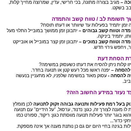
כה –
מגיב בצורה מתונה, בכי חרישי, עדין, שמרוצה מחייך קלות,
בב בשקט.
 תשומת לב / טווח קשב והתמדה
 זמן יתמיד בפעילות עד שיוותר או דעתו תוסח?
דה וטווח קשב גבוהים –
יתבונן זמן ממושך במובייל התלוי מעל
ו, יתמיד ביניקה.
דה וטווח קשב נמוכים –
יתבונן זמן קצר במובייל או אובייקט
, ויחפש גירוי חדש.
ת הסחת דעת
זו קלות ניתן להסיח את דעתו כשעסוק במשימה?
להסחה –
יפנה ראשו מכל רעש קטן או תנועה בחדר.
 להסחה -
עסוק מאוד במשימה שלפניו, לא מתעניין בנעשה
יב.
ד נעזר במידע החשוב הזה?
וק בעל רמת פעילות ותנועה גבוהה זקוק לתנועה
לכן מומלץ
לו מענה לצורך זה, כגון: נדנוד, ערסול, "על הידיים" עם תנועה
הוא בוגר יותר פעילות תנועה מווסתת כגון: ריקוד, ספורט כמו
קי כדור...
לות בגינה בחיי היום יום גם כן נותנת מענה אך אינה מספקת.