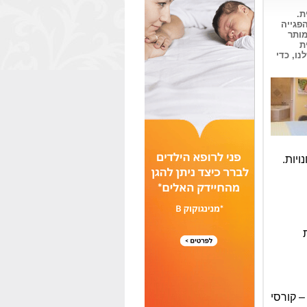
ת.
פגייה
אם מותר
ת
לנו, כדי
– קורסי