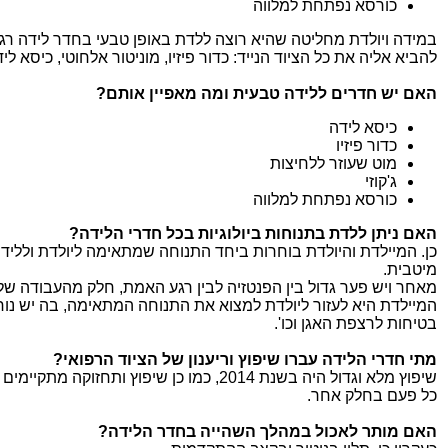
כורסא נפתחת למלווה
במידה ויולדת מחליטה שהיא רוצה ללדת באופן טבעי בחדר לידה רגיל
להביא אליה את כל הציוד הנייד: כדור פיזיו, מוניטור אלחוטי, כיסא לידה
האם יש חדרים ללידה טבעית ומה מאפיין אותם?
כיסא לידה
כדור פיזיו
מוט שעוזר ללחיצות
ג'קוזי
כורסא נפתחת למלווה
האם ניתן ללדת בתנוחות ביולוגיות בכל חדרי הלידה?
כן. המיילדת והיולדת בוחרות ביחד התנוחה שמתאימה ליולדת ולליד
מיטבית.
מאחר ויש פער גדול בין הפנטזיה לבין רגע האמת, חלק מהעבודה של
המיילדת היא לעזור ליולדת למצוא את התנוחה המתאימה, בה יש נוח
בטיחות לרצפת האגן וכו'.
מתי חדרי הלידה עברו שיפוץ וריענון של הציוד הרפואי?
שיפוץ מלא וגדול היה בשנת 2014, כמו כן שיפוץ ותחזוקה מתקי
כל פעם בחלק אחר.
האם מותר לאכול במהלך השהייה בחדר הלידה?