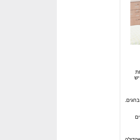
דת אחת
יש
ים
הדולה