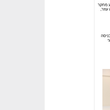
ע מחקר
עוזר,
ניסה
י