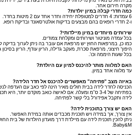
בבית חולים מאיר מיון מיילדותי לקבלת היולדת בעת צירים, ירידת מי
מקרה חירום אחר.
כמה חדרי קבלה במיון יולדות?
6 עמדות: 4 חדרים למטופלת יחידה וחדר אחד עם 2 מיטות בחדר.
ו-2 חדרי רופאים בהם מבצעים בדיקות אולטרסאונד ובדיקת רופא.
שירותים מיוחדים במיון מיילדותי?
בכל עמדה מוניטור ושירותים ומקלחת צמודים.
כמו כן, במרפאות החוץ יש מרפאת אם עובר בה ניתן לערוך בדיקה 
היפוך חיצוני, מרפאת סכרת, מעקב גדילה, הריון עודף, הריון בסיכון ג
בכל שעות היממה וכו'.
האם למלווה מותר להיכנס למיון עם היולדת?
עד מלווה אחד במיון.
באיזה מצב "פתיחה" מאפשרים להיכנס אל חדר הלידה?
הכניסה לחדר לידה בבית חולים מאיר הינה לפי כאב עם העדפה לנש
בפתיחה של 3-4 ס"מ ומעלה. אם לאישה כואב מוקדם יותר, היא 
לידה ותקבל אפידורל בלי קשר לפתיחה.
האם יש צורך בתוכנית לידה?
אין צורך, אך במידה ויש תוכנית מכבדים אותה במידת האפשר.
ניתן להכין תוכנית לידה עם מיילדת דרך מועדון היולדות של בית החול
Baby&M.