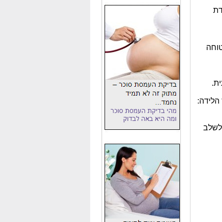
דת
טוחה
הלידה:
 לשלב