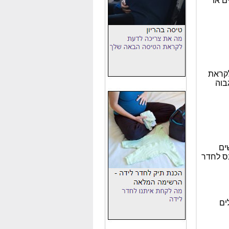
ם או
לקראת
בוה
ים
תכנס לחדר
ים