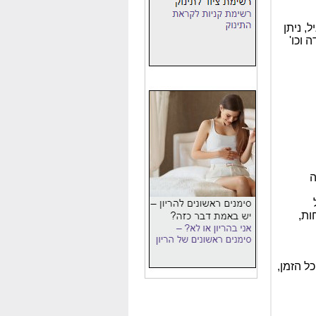
, ניתן
 וכו'
ה
ות,
ימים כל הזמן,