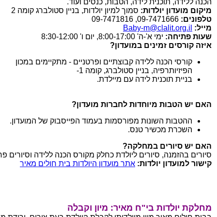
הכנה ללידה, תוכנית לידה, הטבות, כנסים ועוד.
מיקום מועדון יולדות:
סמוך למיון יולדות, בניין סטולברג קומה 2
טלפונים:
09-7471666, 09-7471816
מייל:
Baby-m@clalit.org.il
שעות פתיחה:
ימי א'-ה' 8:00-17:00, יום ו' 8:30-12:00
איזה קורסים זמינים במועדון?
קורסי הכנה ללידה קבוצתיים ופרטניים - מתקיימים במכון
הפיזיותרפיה, בניין סטולברג, קומה 1-
בניית תוכנית לידה עם מיילדת.
האם יש הטבות מיוחדות לחברות מועדון?
ההטבות השונות מפורסמות בעמוד הפייסבוק של המועדון.
השכרת מכשיר טנס.
האם יש סיורים במחלקה?
סיורים בהזמנה, סיורים ליולדת כחלק מקורס הכנה ללידה וסיורים פר
קישור למועדון יולדות:
אתר מועדון היולדות בית חולים מאיר
מחלקת יולדות בי"ח מאיר: מיון וקבלה