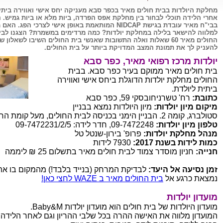
מחלקת היולדות בבית חולים מאיר בכפר סבא מעניקה יחס אישי ואווירה ביתי
אחרי הלידה תוכלי לבחור בין מחלקת אפס הפרדה, ביות מלא או ביות גמיש. ה
בבי"ח מאיר עובדת בגישת NIDCAP המותאמת באופן אישי לצרכי הפג. ה
למלווה להישאר בלילה במחלקת יולדות? כמה מרדימים במשמרת? הצגנו לבי
החולים מאיר 60 שאלות ואלה התשובות שאנשי בית החולים השיבו לשאלון ש
להעניק לך את תמונת המצב המדויקת ביותר על בית החולים.
יולדות מרכז רפואי מאיר, כפר סבא
בית חולים מאיר ממוקם בעיר כפר סבא. בבית
החולים מחלקת יולדות הדוגלת ביחס אישי ואווירה
ביתית ליולדת.
כתובת:
רח' טשרניחובסקי 59, כפר סבא
מיקום מיון יולדות:
מיון היולדות נמצא בבניין
סטולברג, קומה 2. הבניין הימני בכניסה לבית החולים, מעל קומת החנויות.
טלפון מיון יולדות:
09-7472248, חדר לידה: 09-7472231/2/5
מנהל מחלקת יולדות:
פרופ' בירון-שנטל טל
כמות לידות בשנת 2017:
7930 לידות
חנייה:
חניון מוסדר צמוד לבית חולים מאיר בתשלום 25 ₪ ליממה
זמן נסיעה אל היעד:
לבדיקת המרחק (בנייד בלבד!) מהמקום בו את
נמצאת כרגע אל
בית החולים מאיר ב WAZE לחצי כאן!
מועדון יולדות
מועדון היולדות של בית חולים הוא מועדון יולדות Baby&M.
המועדון מלווה את האישה ההרה בכל שלבי ההריון וגם לאחר הלידה 