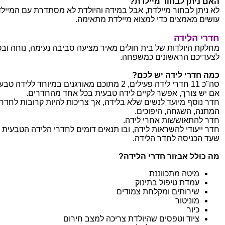
האם ניתן לבחור מיילדת?
לא ניתן לבחור מיילדת, אבל במידה והיולדת לא מסתדרת עם המייל
עושים מאמצים כדי למצוא מיילדת מתאימה.
חדרי הלידה
מחלקת היולדות של בית חולים מאיר מציעה סביבה נעימה, נוחה וב
לצעדיכם הראשונים כמשפחה.
כמה חדרי לידה יש לכם?
סה"כ 11 חדרי לידה פעילים, 2 מתוכם מאורגנים במיוחד ללידה טבעית.
אם יש צורך, אפשר לקיים לידה טבעית בכל אחד מהחדרים.
חדר נוסף מיועד לנשים שלא בלידה, אך צריכות להיות קרובות לחדר 
המתנה, השגחה, היפוכים.
חדר להתאוששות אחרי לידה.
חדר ייעודי להשראות לידה, ובו תנאים דומים לחדרי הלידה הטבעית
שעד הכניסה לחדר הלידה.
מה כולל אבזור חדרי הלידה?
מיטה מתכווננת
עמדת טיפול בתינוק
שירותים ומקלחת צמודים
מוניטור
כיור
ציוד וטפסים שהיולדת צריכה למצב חירום