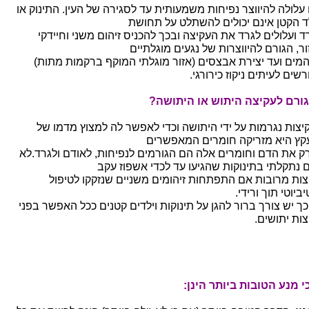
עלולה להיווצר נפיחות משמעותית עד לסגירה של העין. התינוק או
ד הקטן אינם יכולים להשתלט על תחושת
ד ועלולים לגרד את העקיצה ובכך להכניס זיהום משני וחיידקי
ור, הגורם להיווצרות של נגעים מוגלתיים
המים ועד יצירת אבצסים (אזור מוגלתי המוקף ברקמות מתות)
שים לעיתים ניקוז כירורגי.
גורם לעקיצה היתוש או היתושה?
יצות נגרמות על ידי היתושה וכדי לאפשר לה למצוץ מדמו של
קץ היא מזריקה חומרים המאפשרים
ק את הדם וחומרים אלה הם הגורמים לנפיחות, לאודם ולגרד.לא
 נתקלתי בתינוקות שהגיעו עד לכדי אשפוז עקב
צות מרובות אם התפתחות זיהומים משניים שנזקקו לטיפול
ביוטי תוך ורידי.
כך יש צורך ברור להגן על תינוקות וילדים קטנים ככל האפשר בפני
צות יתושים.
י מנע הטובות ביותר הינן: