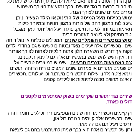
ון.
הדרך הטובה ביותר (אם כי לא זולה ביותר) הינה לרשת את כל
י הבית ברשתות נגד יתושים. בכך נמנע את הצורך משימוש
מרים כימיים שונים לצורך הגנה.
מוש בכילות מעל המיטה של התינוק או הילד הצעיר
. ניתן
ג כילות במגוון רחב של צורות במגוון חנויות ובמיוחד כילות
אימות במיוחד למיטת תינוק. פתרון יעיל וזול יחסית אך מוגבל
טת התינוק ולא לשאר האזורים בבית.
מוש במכשירים חשמליים שונים
, המכילים טבליות או נוזל דוחה
שים . מכשירים אלה יעילים מאד ובטוחים לשימוש גם בחדרי ילדים
נוקות אך דורשים השארת חלון פתוח חלקית לפחות לצורך אוורור
ר. אין חשש להשתמש במכשירים אלה גם לתינוקות קטנים.
נה באמצעות מוצרים טבעיים
–שימוש במוצרים טבעיים על
ס שמנים אתריים או צמחים שונים המפיצים ריח הדוחה יתושים
וגמא ציטרונלה). יעילות התכשירים משתנה וכן יעילותם .תכשירים
 אינם מהווים סכנה לתינוקות או לילדים קטנים.
ירים נגד יתושים שקיימים בשוק שמתאימים לקטנים
דולים כאחד.
ק קיימים תכשירי מריחה שונים המפיצים ריח וכוללים חומר דוחה
שים. תכשירים אלה קיימים בצורת רול און,
תרסיס ויעילותם גבוהה מאד.
רון של תכשירים אלה הוא בכך שניתן להשתמש בהם גם ליציאה