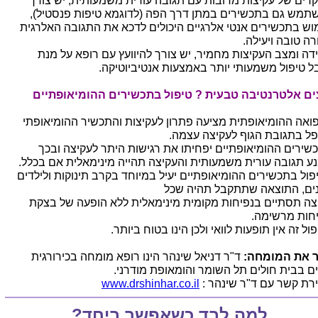
רים של עקיצות מרובות עם תגובה עורית משמעותית, יש צורך
תמש גם בתכשירים במתן דרך הפה (לדוגמא טיפות פנסטיל),
וש בתכשירים אנטי אלרגיים היכולים לדכא את התגובה האלרגית
רה טובה ויעילה.
דה ומצב העקיצות מחמיר, יש צורך להיוועץ עם רופא על מנת
ל טיפול משמעותי יותר באמצעות אנטיביוטיקה.
ים אלטרנטיבה טבעית ? טיפול בתכשירים ההומיאופתיים
ואה ההומיאופתית מציעה פתרון לעקיצות והתכשיר ההומיאופתי
ל בתגובת הגוף לעקיצה עצמה.
שירים ההומיאופתיים יפחיתו את רגישות היתר לעקיצה ובכך
ע תגובה עורית משמעותית והעקיצה תהייה מינימאלית אם בכלל.
פול בתכשירים ההומיאופתיים יעיל במיוחד בקרב תינוקות ולילדים
ים, התוצאה שתתקבל תהיה שכל
צה תסתיים בנפיחות מקומית מינימאלית ללא הופעה של בצקת
יחות מרשימה.
ול זה אין תופעות לוואי ולכן הינו בטוח ביותר.
 את המומחה:
ד"ר דניאל שינהר הינו רופא מומחה בכירורגית
ים בבית חולים תל השומר והומאופת מודרני.
ירת קשר עם ד"ר שינהר :
www.drshinhar.co.il
למה לבד כשאפשר ביחד?