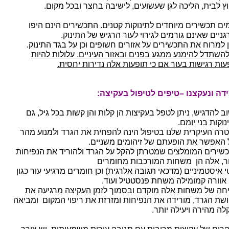
ץ לבית, הליכה לגן שעשועים, לישיבה בחצר ובכל מקום.
מים תכשירים מיוחדים לתינוקות קטנים. התכשירים הינם היפו
גניים שאינם גורמים לגירוי לעור הרגיש של התינוק.
ן למרוח את התכשירים על אזורים חשופים וכן על בגד התינוק.
להשתדל להימנע ממגע בפנים ובאזור העיניים. עלולות להיות
עות רגישות בעור אם כי תופעות אלה נדירות יחסית.
דה ונעקצנו –טיפים לטיפול בעקיצה:
ב להדגיש, ניתן לטפל בעקיצות הן קלות והן קשות בכל גיל, גם
וקות בני יומם.
רה העיקרית שלנו בטיפול הינה להפחית את הגרד ולמנוע מהר
 האפשר את הופעתם של זיהומים משניים.
שירים המומלצים שמטרתן להקל על הגרד ולהוריד את הנפיחות
ר, אלה הן משחות המורכבות מחומרים
 איסטמיניים (מדכאי תגובה אלרגית) וכן חומרים מרגיעי עור כגון
 אוורה קמומילה משחת פנסטטיל ועוד.
חה של משחות אלה מוקדם ובסמוך לזמן העקיצה מרגיעה את
שת הגרד, מורידה את הנפיחות ומזרזת את ריפוי המקום ומביאה
לה מהירה ויעילה יותר.