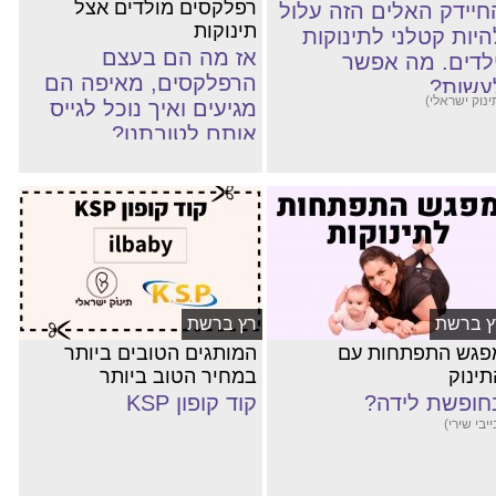
רפלקסים מולדים אצל
חיידק האלים הזה עלול
תינוקות
היות קטלני לתינוקות
אז מה הם בעצם
ילדים. מה אפשר
הרפלקסים, מאיפה הם
עשות?
ינוק ישראלי)
מגיעים ואיך נוכל לגייס
אותם לטובתנו?
ץ ברשת
רץ ברשת
פגש התפתחות עם
המותגים הטובים ביותר
תינוק
במחיר הטוב ביותר
חופשת לידה?
קוד קופון KSP
ייבי שירי)