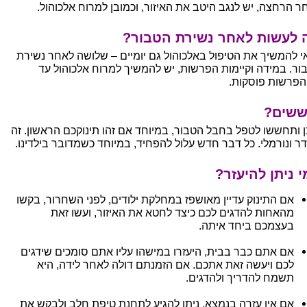
ר הרחצה, יש לנגב היטב את האיזור, וכמובן למרוח אלכוהול.
 לעשות לאחר נשירת הטבור?
י להמשיך את הטיפול באלכוהול גם יומיים – שלושה לאחר נשירת
ור. במידה וקיימות הפרשות, יש להמשיך למרוח אלכוהול עד
פרשות פוסקות.
ששים?
ן ותחששו לטפל בחבל הטבור, במיוחד אם זהו תינוקכם הראשון. זה
ר ונורמלי. כל דבר חדש עלול להפחיד, במיוחד כשמדובר בילדינו.
 ניתן להיעזר?
אם התינוק עדיין מאושפז במחלקת ילודים, לפני השחרור, בקשו
מהאחות להדגים לכם כיצד לחטא את האיזור, ועשו זאת
בעצמכם ביחד איתה.
אם אתם כבר בבית, היעזרו במישהו עליו אתם סומכים שידגים
לכם ויעשה זאת אתכם. אם הזמנתם דולה לאחר לידה, היא
תשמח להדריך ולהדגים.
אם אין עזרה בנמצא, ניתן להגיע לתחנת טיפת חלב ולבקש את