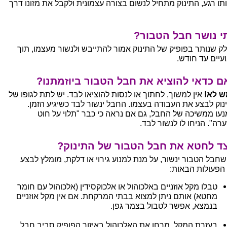
תו רגע, התינוק מתחיל לנשום בצורה עצמונית ולקבל את מזונו דרך
י נושר חבל הטבור?
ק שנותר בפופיק של התינוק אמור להתייבש ולנשור מעצמו, תוך
עיים עד חודש.
 כדאי להוציא את חבל הטבור ביוזמתנו?
 לא!
אין למשוך, לחתוך או לנסות להוציאו לבד. יש לתת לגופו של
נוק לבצע את העבודה בעצמו. החבל ינשור לבד כשיגיע הזמן.
נעו ממשיכה של החבל, גם אם נראה כי כבר "תלוי על חוט
רה". הניחו לו לנשור לבד.
צד לחטא את חבל הטבור של התינוק?
שחבל הטבור ינשור, על מנת למנוע גירוי או דלקת, מומלץ לבצע
הפעולות הבאות:
טבלו מקל אוזניים באלכוהול או אלכוקסידין (אלכוהול עם חומר
מחטא) אותם ניתן למצוא בבתי המרקחת. אם אין מקל אוזניים
בנמצא, אפשר לטבול בצמר גפן.
בעזרת המקל, מרחו את האלכוהול באיזור הפופיק סביב חבל