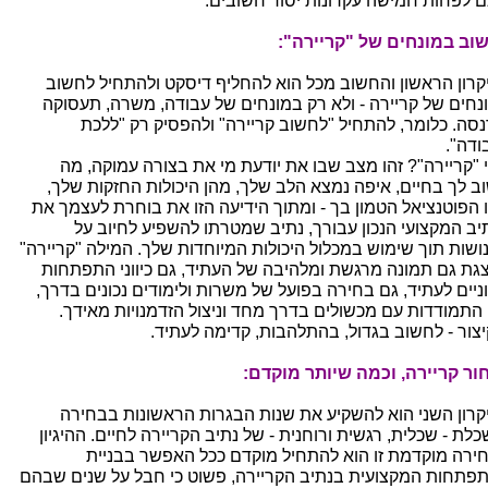
ם לפחות חמישה עקרונות יסוד חשובים:
וב במונחים של "קריירה":
קרון הראשון והחשוב מכל הוא להחליף דיסקט ולהתחיל לחשוב
נחים של קריירה - ולא רק במונחים של עבודה, משרה, תעסוקה
נסה. כלומר, להתחיל "לחשוב קריירה" ולהפסיק רק "ללכת
ודה".
 "קריירה"? זהו מצב שבו את יודעת מי את בצורה עמוקה, מה
ב לך בחיים, איפה נמצא הלב שלך, מהן היכולות החזקות שלך,
 הפוטנציאל הטמון בך - ומתוך הידיעה הזו את בוחרת לעצמך את
יב המקצועי הנכון עבורך, נתיב שמטרתו להשפיע לחיוב על
ושות תוך שימוש במכלול היכולות המיוחדות שלך. המילה "קריירה"
צגת גם תמונה מרגשת ומלהיבה של העתיד, גם כיווני התפתחות
וניים לעתיד, גם בחירה בפועל של משרות ולימודים נכונים בדרך,
 התמודדות עם מכשולים בדרך מחד וניצול הזדמנויות מאידך.
יצור - לחשוב בגדול, בהתלהבות, קדימה לעתיד.
ור קריירה, וכמה שיותר מוקדם:
קרון השני הוא להשקיע את שנות הבגרות הראשונות בבחירה
לת - שכלית, רגשית ורוחנית - של נתיב הקריירה לחיים. ההיגיון
ירה מוקדמת זו הוא להתחיל מוקדם ככל האפשר בבניית
פתחות המקצועית בנתיב הקריירה, פשוט כי חבל על שנים שבהם