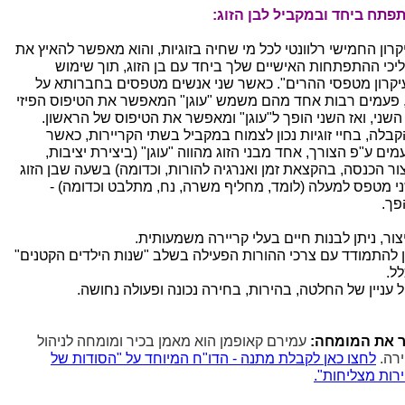
פתח ביחד ובמקביל לבן הזוג:
קרון החמישי רלוונטי לכל מי שחיה בזוגיות, והוא מאפשר להאיץ את
יכי ההתפתחות האישיים שלך ביחד עם בן הזוג, תוך שימוש
יקרון מטפסי ההרים". כאשר שני אנשים מטפסים בחברותא על
 פעמים רבות אחד מהם משמש "עוגן" המאפשר את הטיפוס הפיזי
השני, ואז השני הופך ל"עוגן" ומאפשר את הטיפוס של הראשון.
קבלה, בחיי זוגיות נכון לצמוח במקביל בשתי הקריירות, כאשר
ים ע"פ הצורך, אחד מבני הזוג מהווה "עוגן" (ביצירת יציבות,
צור הכנסה, בהקצאת זמן ואנרגיה להורות, וכדומה) בשעה שבן הזוג
י מטפס למעלה (לומד, מחליף משרה, נח, מתלבט וכדומה) -
פך.
צור, ניתן לבנות חיים בעלי קריירה משמעותית.
ן להתמודד עם צרכי ההורות הפעילה בשלב "שנות הילדים הקטנים"
לל.
ל עניין של החלטה, בהירות, בחירה נכונה ופעולה נחושה.
 את המומחה:
עמירם קאופמן הוא מאמן בכיר ומומחה לניהול
ירה.
לחצו כאן לקבלת מתנה - הדו"ח המיוחד על "הסודות של
ירות מצליחות".