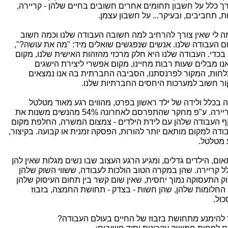
ך כלל על חשבון תחומים אחרים חשובים בחיים שלהן - קריירה,
ות, תחביבים, ובעיקר... על חשבון עצמן.
ה לי שאין צורך להרחיב למה חשובה העבודה שלנו וכמה חשוב
ם העבודה שלנו. אנשים שנפגשים שואלים מיד: "מה את עושה?",
 בכדי. העבודה שלנו היא חלק מרכזי מהזהות האישית שלנו, מקום
אנו מבלים שעות רבות מחיינו, מקום אפשרי ליצירת הישגים
לחות, המקור לפרנסתנו, הסביבה החברתית בה אנו נמצאים
ור חשוב למערכות היחסים החברתיות שלנו.
ה בכלל ולידה של ילד ראשון בפרט, מהווים רגע מאוד מטלטל
בקריירה. ע"פ מחקר שהתפרסם לאחרונה 54% מהנשים משנות את
ף העבודה שלהן עם לידת הילדים - צמצום המשרה, החלפת מקום
ודה למקום מותאם יותר להורות, הפסקה זמנית או קבועה. בקיצור,
 מטלטל.
אום, הילדים גדלים, ומגיע הרגע העצוב שבו נשים מגלות שאין להן
ל קריירה. שהן במקרה הטוב הולכות לעבודה, ששווי השוק שלהן
ק התעסוקה נמוך יחסית, שאין שום קשר בין תחום העיסוק שלהן
ן החלומות שלהן, שהן חשות - בצדק - תחושת החמצה, בזבוז
כול.
 להימנע מתחושת בזבוז של החיים בעולם העבודה?