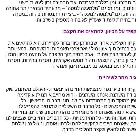
 תבזבזו זמן בללכת לעבודה. את הבחירה נכון לעשות בשני
וונים בו זמנית: גם "מלמעלה למטה" – מהעתיד הבהיר יותר אחורה
ההווה, וגם "מלמטה למעלה" - ביצירת התנסויות בהווה במטרה
ור בהירות לעתיד שעדיין לא בהיר מספיק בשלב זה.
פיד על הכיוון, להתאים את הקצב:
קרון השלישי, אחרי שבחרתן כיוון ברור לקריירה, הוא להתאים את
ב בנתיב תוך איזון מול שאר צרכי האמהות והמשפחה - לנוע יותר
, לעבוד קצת פחות - אבל תמיד תוך הקפדה על תנועה בכיוון הנכון.
 כיוון ברור, התוצאה תהיה תנועה אקראית, חסרת בהירות, חסרת
ה, לעיתים במעגלים, מבזבזת זמן ואנרגיה.
יב מהר לשינויים:
קרון הרביעי נגזר ממציאות החיים הדינאמית - העולם משתנה, שוק
ודה משתנה, אנחנו משתנים - והוא מחייב אותנו לנוע קדימה
פן ממוקד תוך התמודדות עם שני סוגי דברים. הראשון - כל
יים והמכשולים - כל הדברים השליליים שמנסים להפריע לנו
יג את מה שאנחנו רוצים ומחייבים התייחסות, שינויים, בחירות
ת, ועוד. והשני - כל ההזדמנויות - כל הדברים החיוביים שצצים לנו
ך, שאנחנו חייבים להקשיב להם ולבחון אותם, וניצול נכון שלהם
שר לנו להאיץ ולקצר תהליכים בדרך.