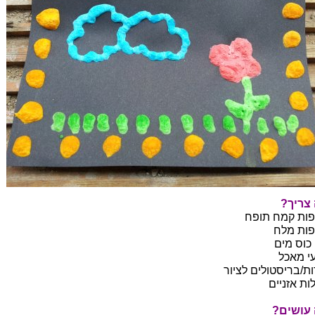
צריך?
י מאכל
ות/בריסטולים לציור
ות אזניים
עושים?