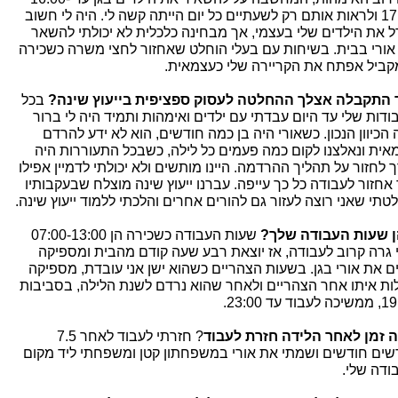
17:00 ולראות אותם רק לשעתיים כל יום הייתה קשה לי. היה לי חשוב
ל את הילדים שלי בעצמי, אך מבחינה כלכלית לא יכולתי להשאר
אורי בבית. בשיחות עם בעלי הוחלט שאחזור לחצי משרה כשכירה
קביל אפתח את הקריירה שלי כעצמאית.
 התקבלה אצלך ההחלטה לעסוק ספציפית בייעוץ שינה?
בכל
ודות שלי עד היום עבדתי עם ילדים ואימהות ותמיד היה לי ברור
 הכיוון הנכון. כשאורי היה בן כמה חודשים, הוא לא ידע להרדם
אית ונאלצנו לקום כמה פעמים כל לילה, כשבכל התעוררות היה
ך לחזור על תהליך ההרדמה. היינו מותשים ולא יכולתי לדמיין אפילו
 אחזור לעבודה כל כך עייפה. עברנו ייעוץ שינה מוצלח שבעקבותיו
טתי שאני רוצה לעזור גם להורים אחרים והלכתי ללמוד ייעוץ שינה.
 שעות העבודה שלך?
שעות העבודה כשכירה הן 07:00-13:00
י גרה קרוב לעבודה, אז יוצאת רבע שעה קודם מהבית ומספיקה
ם את אורי בגן. בשעות הצהריים כשהוא ישן אני עובדת, מספיקה
ות איתו אחר הצהריים ולאחר שהוא נרדם לשנת הלילה, בסביבות
בוד עד 23:00.
 זמן לאחר הלידה חזרת לעבוד
? חזרתי לעבוד לאחר 7.5
שים חודשים ושמתי את אורי במשפחתון קטן ומשפחתי ליד מקום
ודה שלי.