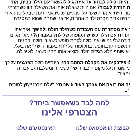
היית יכולה לבחור עד איזה גיל להשאר עם הילד בבית, מתי
ת חוזרת לעבוד?
אם היית שואלת אותי את השאלה הזו כשחזרתי
וד, הייתי אומרת שעד גיל שנתיים.עכשיו אני יודעת שבגיל שנה אורי
 היה צריך חברת ילדים אחרים, אז אני שמחה שהוא במסגרת.
 את מסתדרת עם העבודה כשהילד חולה ולהיפך, איך את
דרת עם הילד כשיש תקופות של לחץ בעבודה?
למזלי מקום
ודה שלי גמיש ואני יכולה לקחת חופש כשאורי חולה ובחגים
משפחתון בחופש. בתקופות של לחץ בעבודה יש לי את בעלי,
א שותף מלא בגידול הילד ומוציא אותו מהגן כשאני לא יכולה.
ו פידבקים את מקבלת מהסביבה?
בינתיים כולם מפרגנים על כך
י שומרת על מקום העבודה שלי כשכירה ומשלבת גם עבודה
מאית.
 את רואה את עצמך בעוד 5 שנים?
בעלת מרכז ייעוץ להורים
ים.
למה לבד כשאפשר ביחד?
הצטרפי אלינו
קבוצת הוואטסאפ שלנו
האינסטגרם שלנו