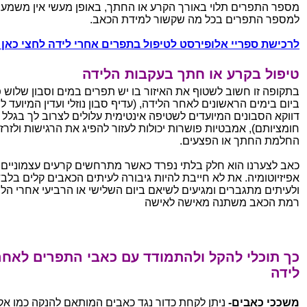
מספר התפרים תלוי באורך הקרע או החתך, באופן מעשי אין משמע
למספר התפרים בכל מה שקשור למידת הכאב.
לרכישת ספריי אלופירסט לטיפול בתפרים אחרי לידה לחצי כאן 
טיפול בקרע או חתך בעקבות הלידה
בתקופה זו חשוב לשטוף את האיזור בו יש תפרים במים וסבון שלוש 
ביום בימים הראשונים לאחר הלידה, (עדיף סבון נוזלי ועדין המיועד לת
דווקא הסבונים המיועדים לשטיפה אינטימית עלולים לצרוב לך בגלל
חומציותם), אמבטיות פושרות יכולות לעזור להפיג את הרגישות ולזרז
החלמת החתך או הפצעים.
כאב לצערנו הוא חלק בלתי נפרד כאשר מתרחשים קרעים עצמוניים 
אפיזיוטומיה. את לא חייבת להיות גיבורה לעיתים הכאבים קלים בלב
ולעיתים מתגברים ומגיעים לשיאם ביום השלישי או הרביעי אחרי הלי
רמת הכאב משתנה מאישה לאישה
כך תוכלי להקל ולהתמודד עם כאבי התפרים לאחר
לידה
משככי כאבים-
ניתן לקחת כדור נגד כאבים המותאם להנקה כמו אק