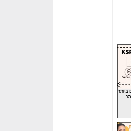
 ביותר
תר