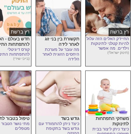
רץ ברשת
רץ ברשת
החיידק האלים הזה עלול
תקשורת בין בני זוג
חדש בעולם - ה
להיות קטלני לתינוקות
לאחר לידה
להתפתחות התינ
וילדים. מה אפשר
מה עובר על מערכת
קורס דיגיטלי
לעשות?
(תינוק ישראלי)
היחסים הזוגית לאחר
להתפתחות התינו
הלידה
(בייבי שירי)
משחקי התפתחות
גודש בשד
טיפול בטבור לתי
לתינוקות
כיצד ניתן להתמודד עם
מתי נושר הטבור ו
גודש בשד בתקופת
מטפלים
כיצד ניתן ליצור בבית
ההנקה
משחקי התפתחות