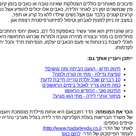
סיבוכים מאוחרים כוללים הצטלקות שאינה טובה או כאבים בזמן קיום
מין שנמשכים זמן רב לאחר הלידה, כאבים אלו יכולים להופיע אצל נש
קרעים קטנים בלבד וגם אצל נשים שילדו ללא כל קרע או תפר,
במצב זה ניתן לפנות לאבחון וטיפול לפיזיוטרפיסטית רצפת אגן .
כיוון שהנרתיק הוא אזור עשיר באספקת כלי דם, באופן יחסי החתכים
מחלימים בו מהר ובצורה מהירה וטובה ולמרות שכרגע התחושה היא
תוכלי לשבת בנינוחות אי פעם הכאבים יעלמו, הנפיחות תרד והכל יחז
לקדמותו.
ייתכן ויעניין אותך גם:
תינוק חדש - הגענו הביתה ומה עושים?
קפיצת גדילה - מתי זה קורה ולמה?
10 דברים שכל יולדת טרייה חייבת לדעת
כמה תינוק צריך לאכול בימים הראשונים
התינוק ואני - החודש הראשון
מחזור אחרי לידה - מתי הוא מגיע?
הכר את המומחה:
הדר רוזנבאום היא אחות מיילדת מוסמכת ויועצ
של משרד הבריאות בעלת הקליניקה הדר לידה בגליל מערבי נהריה ל
וטיפים נוספים:
לאתר של הדר:
http://www.hadarleyda.co.il/
לעמוד הפייסבוק של הדר-
לחצו כאן!