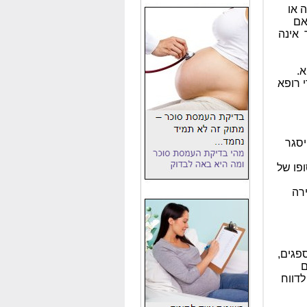
 או
אם
 אינה
א.
 רופא
יסגר
ופו של
רה
פגים,
ם
לדווח