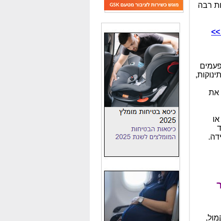
ות רבה
>>
פעמים
ינוקות,
 את
או
ד
דה.
מול,