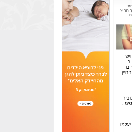
ות
 החיץ
ת
יש
בו
ים
החיץ
סביר
ימן.
יעלמו