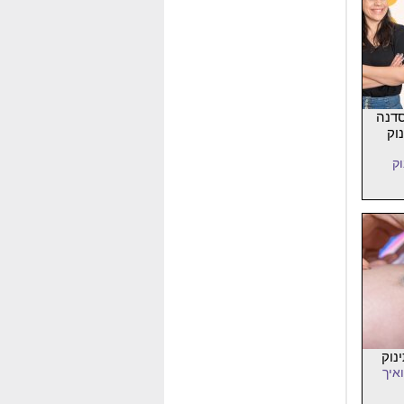
סדנה
וק
ק
נוק
איך