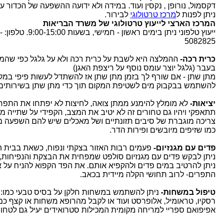
דקסמול, נורופן , נקסין ועוד. במידה ולא ידועה ההשפעה של הכדור ע
ניתן לפנות ל
מרכז טרטולוגי
לבירור.
המרכז הארצי לייעוץ טרטולוגי של משרד הבריאות
ייעוץ טלפוני ני
5082825
כרית רכה-
ההמלצה היא לשבת על כרית רכה ולא על גלגל כפי שהמל
בעבר (גלגל יוצר עומס נוסף על ריצפת האגן)
מתן שתן - אם שורף לך בזמן מתן שתן אז להשתדל לעשות פיפי במק
להשתמש בבקבוק מים לשטיפת המקום תוך כדי מתן שתן בשירותים
יציאות-
לא מומלץ להימנע ממתן צואה, לחיצות לא יפתחו את התפר
תתאפקי ויהיו גם טחורים זה לא יטיב את המצב, הקפידי על שתייה 
צריכה מוגברת של סיבים תזונתיים ושל מאכלים שיש להם השפעה מ
כמו שזיפים מיובשים ופירות הדר.
פדים עם מגנזיום-
פעמים רבות האזור בצקתי ונפוח, כשאת בבית ה
ניתן לבקש פדים עם מגנזיום סולפט שמפחית את הבצקת והנפיחות,
ניתן להרטיב במים פדים ולהקפיא אותם. את הפד הקפוא להניח על אי
התפרים- לרוב תחושי הקלה מיידית בכאב.
טיפול במשחות-
ניתן להשתמש במשחות חלקן על בסיס טבעי כמו:
רסקיו, טראומיל, אלופרסט ועוד או לקבל מהרופא משחות או קצף כמ
אפיפואם ספריי למריחה מקומית המכילות סטרואידים יעיל גם לטחור