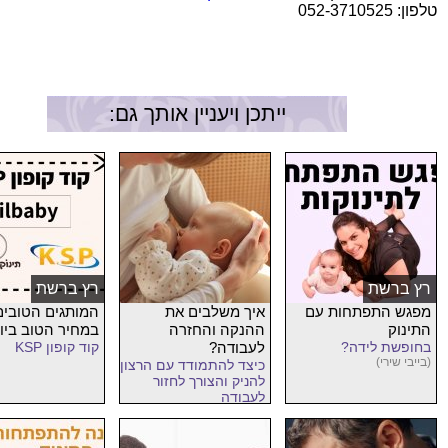
טלפון: 052-3710525
ייתכן ויעניין אותך גם:
רץ ברשת
רץ ברשת
מפגש התפתחות עם
איך משלבים את
המותגים הטובים
התינוק
ההנקה והחזרה
במחיר הטוב ביו
בחופשת לידה?
לעבודה?
קוד קופון KSP
(בייבי שירי)
כיצד להתמודד עם הרצון
להניק והצורך לחזור
לעבודה