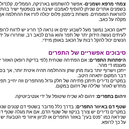
צמחי מרפא ושמנים-
אפשר להשתמש בארניקה, הממליס, קלנדולה
בשמנים אתרים שניתן להוסיף לאמבט ישיבה או בטפטוף ישיר בהת
להוראות המומחים. משחת ביפנטן פלוס יכולה לזרז את ההחלמה אך
מקלה על כאב.
**אם הכאב נמשך מעל לשבוע ימים או נראה לך חריג יש לדווח לרופ
לעיתים נעשה הידוק יתר של תפר והוא גורם לכאב רב, שחרורו על ידי
הנשים יכול להקל רבות על הכאב באופן מיידי.
סיבוכים אפשריים של התפרים
היפתחות התפרים:
אם הפתיחה שטחית (לפי בדיקת רופא) האזור י
מעצמו די מהר.
ייתכן וישרוף יותר בעת מתן שתן וההחלמה תהיה איטית יותר, אך בס
דבר המקום יתאחה היטב.
במקרים נדירים תיתכן פתיחה של חלק גדול מהתפרים וזה יחייב תפי
מחדש לאחר שלילה של זיהום במקום.
זיהום בתפרים:
זיהום לא שכיח שיטופל על ידי אנטיביוטיקה.
שטף דם באיזור התפרים:
בדרך כלל מדובר בשטפי דם קטנים שנס
במקרים נדירים יש צורך בניקוז של שטף הדם, אם את מגלה שטף ד
שניראה כמו "פנס בעין" באזור התפרים או לכיוון איזור פי הטבעת יש 
על כך לרופא.