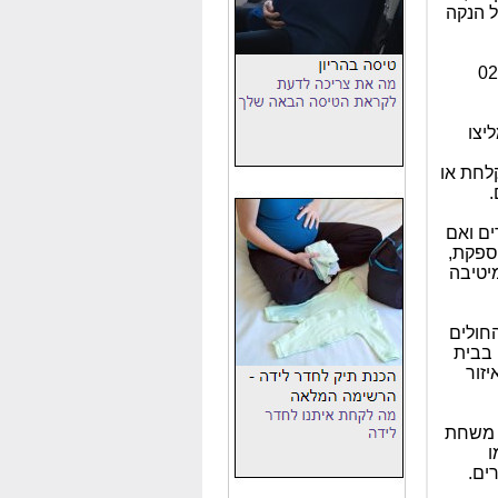
ל הנקה
תן בימים ראשון - חמישי, בשעות 9:00-15:00. טלפון: 02-
יצו
לחת או
.
ים ואם
מספקת,
יטיבה
חולים
 בבית
זור
 משחת
ו
ים.