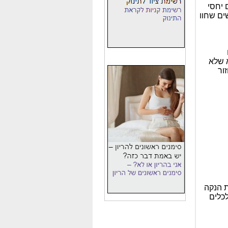
 יחסי
ים שחוו
 שלא
ור
ת הנקה
כלים