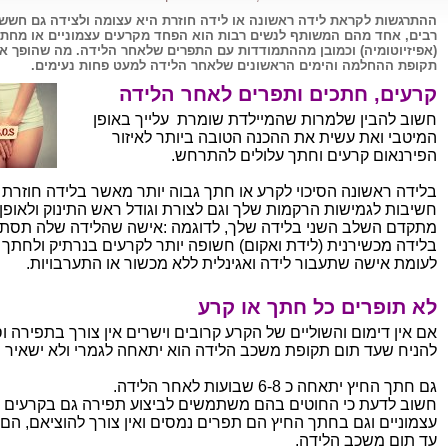
ההתרגשות לקראת לידה ראשונה או לידה חוזרת היא עצומה ולצידה גם חשש
רבים, אחד מהם המשותף לנשים רבות הוא הפחד מקרעים עצמוניים או מחתך
(אפיזיוטומיה) וכמובן מההתמודדות עם התפרים שלאחר הלידה. מה שהופך א
תקופת ההחלמה והימים הראשונים שלאחר הלידה למעט פחות נעימים.
קרעים, חתכים ותפרים לאחר הלידה
חשוב להבין שלמרות שהמיילדת שומרת עלייך באופן
המיטבי ואת עשית את ההכנה הטובה ביותר לאיזור
הפירנאום קרעים וחתך עלולים להתרחש.
בלידה ראשונה הסיכוי לקרע או חתך גבוה יותר מאשר בלידה חוזרת ו
חשיבות לגמישות הרקמות שלך וגם לצורת וגודל ראש התינוק ולאופן 
מתקדם השלב השני בלידה שלך, לדוגמה :אישה שהלידה שלה תסתי
בלידה מכשירנית (לידת ואקום) חשופה יותר לקרעים בנרתיק ולחתך 
לעומת אישה שתעבור לידה ואגינלית ללא מכשור או התערבויות.
לא תופרים כל חתך או קרע
אם אין דימום והשוליים של הקרע קרובים וישרים אין צורך בתפירה ו
להניח שעד תום תקופת משכב הלידה הוא יתאחה לגמרי ולא ישאיר ס
גם חתך החיץ יתאחה כ 6-8 שבועות לאחר הלידה.
חשוב לדעת כי החוטים בהם משתמשים לביצוע תפירה גם בקרעים
עצמוניים וגם בחתך החיץ הם תפרים נמסים ואין צורך להוציאם, הם 
עד תום משכב הלידה.