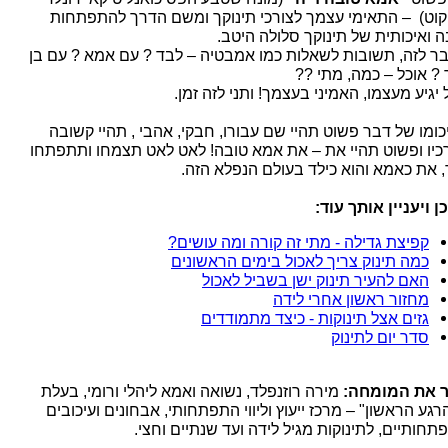
ניקוט) – התאימי עצמך לצורכי תינוקך ומשם הדרך להתפתחות
ה ואיכותית של תינוקך סלולה היטב.
ר לזה, תשובות לשאלות כמו אמבטיה – לבד ? עם אמא ? עם בן
 ? אוכל – כמה, מתי ??
יגיע מעצמו, האמיני בעצמך! ותני לזה זמן.
כומו של דבר פשוט תהיי שם עבורו, חבקי, אהבי , תהיי קשובה
כיו ופשוט תהיי את – את אמא טובה! לאט לאט תצמחו ותתפתחו
, את כאמא והוא כילד בעולם הנפלא הזה.
ן ויעניין אותך עוד:
קפיצת גדילה - מתי זה קורה ומה עושים?
כמה תינוק צריך לאכול בימים הראשונים
האם להעיר תינוק ישן בשביל לאכול
מחזור ראשון אחרי לידה
גזים אצל תינוקות - כיצד מתמודדים
סדר יום לתינוק
 את המומחה:
מירה רוזנפלד, נשואה ואמא ליהלי ורומי, בעלת
גע הראשון" – מרכז ייעוץ וליווי התפתחותי, אבחונים ועיכובים
תחותיים, לתינוקות מגיל לידה ועד שנתיים וחצי.