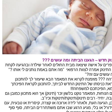
וק חדש – הגענו הביתה ומה עושים ???
רים על אישה שיצאה מבית החולים לאחר שילדה ובהגיעה לקחת
התינוק אמרה לצוות הרפואי "מה אתם באמת נותנים לי אותו ?"
 עושים עם זה?"
הה ??? מוזמנת לקרוא את המאמר הבא שיעזור לך להתכונן
את כניסתו של התינוק החדש לביתך, להתכונן לקראת הפיכתך
א, הפיכתכם למשפחה!!!
 הנוחות, המאמר נוקט בלשון זכר (תינוק) אך הוא מתכוון כמובן גם
ה, יחיד- רבים תינוק/תינוקת/תינוקות וכיו"ב.
כן, הגיעה העת, ולאחר לידה ארוכה או קצרה, קיסרית או טבעית, עם
דורל או בלי, מגיע הרגע שבו אתם משתחררים הביתה, סוף סוף