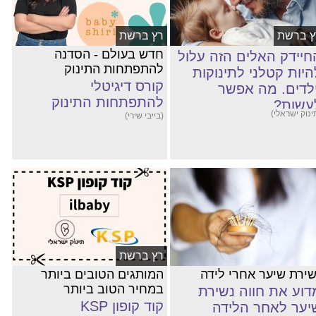
ץ ברשת
רץ ברשת
חדש בעולם - הסדנה
חיידק האלים הזה עלול
להתפתחות התינוק
היות קטלני לתינוקות
קורס דיגיטלי
ילדים. מה אפשר
להתפתחות התינוק
עשות?
ינוק ישראלי)
(בייבי שירי)
רץ ברשת
שירת שיער אחרי לידה
המותגים הטובים ביותר
במחיר הטוב ביותר
דוע את חווה נשירת
קוד קופון KSP
יער לאחר הלידה