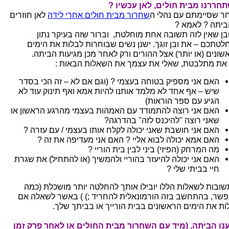
חררנו מבית חולים, לאן עכשיו ?
ר שסיימתם עם נהלי ה
שחרור מבית חולים אחרי לידה
לאן חוזרים
ביתה ? לאמא ?
בן שאין לזה תשובה אחת מוחלטת, וברור שזה בעיקר נתון
לטתכם – את ובן זוגך. ישנן נשים שבוחרות לבלות את הימים
שונים (או יותר) אצל ההורים ורק לאחר מכן מגיעות הביתה.
את מתלבטת, שאלי את עצמך את השאלות הבאות :
האם אני מספיק בטוחה בעצמי ? (וגם אם לא – זה הכי בסדר
שיש – אף אחד לא מלמד אותנו להיות אמא ואף תינוק עוד לא
הגיע עם ספר הוראות)
האם אני רוצה להתמודד עם האמהות בעצמי מהרגע הראשון או
שאני רוצה "להיכנס לזה" בהדרגה?
האם אני חושבת שאני יכולה לקלח אותו בעצמי / עם עזרה ?
האם אמא יכולה לבוא אליי ? האם אני מעדיפה את זה ?
מה המרחק (הפיזי) ביני לבין בית הוריי ?
האם אני יכולה להיעזר בהוריי ולהמשיך (או להתחיל) את שגרת
חיי בביתי שלי ?
ובות לשאלות הללו יובילו אותך להחלטה יותר מושכלת (כמה
שר, בהתחשב בזה הורמונאלית להחריד ;) ) באשר לשאלה אם
ות את הימים הראשונים בבית הורייך או בביתך שלך.
נו הביתה, (מיד עם השחרור מבית החולים או לאחר פרק זמן