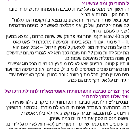
 ההורים) ומה עכשיו ?
 ראשון, אני ממליצה על יצירת סביבה התפתחותית שתהיה טובה
ר התינוק – מה זה אומר ?
נוק בשלושת חודשי חייו הראשונים, נמצא ב"תקופת הסתגלות"
לם שמחוץ לרחם, ועל כן, אני ממליצה לאפשר לו כניסה הדרגתית
 שניתן לעולם הגדול.
תינוק ב 40 שבועות (מי יותר ומי פחות) של שהות ברחם , נמצא במעין
ה – חש מוגן, עטוף, מלא ביטחון ולמעשה מתפתח לו לאט לאט
ם על מנת שיהיה מוכן ליציאה, ל"מפץ הגדול" – אבל האם הוא
ת יכול להיות מוכן ?? התשובה לכך היא לא לגמרי משום שהעולם
ץ שונה בתכלית מהעולם שבפנים.
ו תינוק קטנטן התינוק יוצא לעולם מופצץ בגירויים מכל סוג אפשרי
נו כהורים טובים מוסיפים לו מובייל, ספרים, אוניברסיטה ועוד ועוד
יה מעניין הרי), הכל מתוך כוונה טובה כמובן, ובכך מעמיסים עוד
 גירויים על אלו הקיימים גם ככה.
איך יוצרים סביבה התפתחותית אופטימאלית לתחילת דרכו של
צר שלנו מחוץ לרחם ?
 מנסים ליצור לתינוק סביבה התפתחותית הכי קרובה לזו שהייתה
ם. בהתחשב בעובדה שאנו חיים בעולם מודרני, טכנולוגי המופצץ
רויים גם לנו המבוגרים, זה קצת קשה, אך לא בלתי אפשרי.
 פשוט מנסים לסנן את הגירויים כמה שניתן.
ו עוטפים אותו כמה שיותר , המון ידיים (לא- הוא לא יתרגל לידיים,