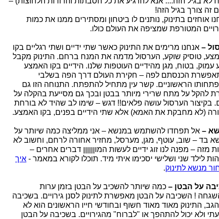
 לא בגיל הזה.... אנא להרגיע את כל הסבתות והדודות הלחוצות) –
ם זה צורך בגיל הזה!
נו אוחזים בתינוק, נותנים לו ביטחון ומסתירים ממנו את כמות
רויים המטורפת שמציפה את העולם כולו.
ול –
אנחנו מרימים את התינוק כאשר שתי ידיים ושתי רגליים בקו
צע, טוסיק שוקע, הערסול מדמה את המנח ברחם. התינוק מקבל
 עמוק, בטוח, מגן מהידיים העוטפות שלנו. הידיים בקו האמצע
אפשרת הכנסתם לפה – חקירת העולם דרך הפה בשלבי
תחותו הראשוניים. קשר עין מתחיל להתפתח. התנוחה הזו גם
רת להקל על מתח שרירי מיותר בבטן ובכך גם מסייעת בהקלה על
ם. בקיצור הערסול עושה פלאים!! דגש – שימו לב שהיד לא בורחת
רה (לא מחבקת את האמא) אלא שתי הידיים בפנים, בקו האמצע.
א –
אל תפחדו להשתמש במנשא – אני ממליצה כמה שיותר על
א בד – שוב, עוטף, מגן, מערסל, מחזיר אחורה לרחם, וחשוב לא
 מזה – מפנה לנו זוג ידיים לעשות המוןןןןןן דברים אחרים –
ות לילד שני ושלישי יסכימו איתי מיד. תוכלו לקורא במאמר -
איך
ור מנשא לתינוק
.
בה על הבטן –
כמה שיותר להשכיב על הבטן בזמן ערות
שגחה ! השכיבה על הבטן מאפשרת לתינוק לסנן גירויים. בשכיבה
הגב, התינוק מאוד מאוד חשוף ובחודשי חייו הראשונים הוא לא
עתי ולא יכול להתהפך או "לברוח" מהגירויים. בשכיבה על הבטן