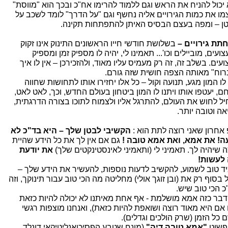
 יכול להניח את הראש וגם ללמוד להרימו אח"כ ובכך הוא "מווסת"
מו את כמות הגירויים אליה נחשף וגם "על הדרך" לומד לשכב על
ן – ומפה בעצם הבסיס האיתן להתפתחות תקינה.
תת גירויים –
בשלושת חודשי חייו הראשונים התינוק אינו זקוק
ועים, מוביילים וכו'... תאמינו לי, יהיה לו מספיק זמן ומספיק
עים. בשלב זה, זה רק מעמיס עליו מאוד, ולהזכירכן – אין לו איך
רוח" מאותה הצפה חושית שזה גורם.
לו המון מגע, תנועה וקול – כל אלו יחזירו אותו לתחושות שחווה
ם, יעטפו אותו ויתנו לו המון ביטחון בעולם החדש, וכך, לאט לאט,
יל לחוש את העולם, להתרגל אליו ולצמוח לתוכו בצורה הדרגתית,
אה וטובה יותר.
 אחרון שאני רוצה לתת הוא :
הקשיבי לבטן שלך – היא בד"כ לא
ה! את אמא, ואת אמא טובה !
גם אם אין לך את כל הידע שהיית
ה שיהיה לך. תאמיני לי (ותאמיני לאינסטינקטים שלך)
את יודעת
לעשות!
ד טוב לשמוע, להקשיב לדעות נוספות, להעשיר את הידע שלך –
בסוף רק את (ובן זוגך אולי) מחליטה מה הכי טוב עבור תינוקך, וזה
כ הכי טוב שיש.
 דבר כזה אמא מושלמת - אף אחת מאיתנו לא יכולה להיות כזאת
 אם היא מאוד רוצה ושואפת להיות כזאת), ואנחנו מוצפות רגשי
 כל הזמן (שרק הולכים וגדלים).
 פשוט
"אמא טובה דיה"
(מונח שטבע הפסיכואנליטיקאי דונלד