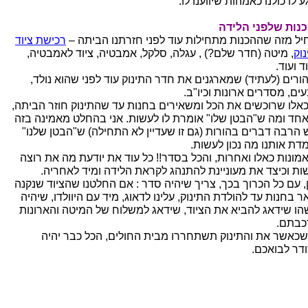
 לו כולנו כאמהות שיווענו לו.
נות שלפני הלידה
יל מזה שההכנות מתחילות עוד לפני חזרתנו הביתה –
רכישת ציוד
נוק
, מיטה (חדר שלם?) , עגלה, סלקל, אמבטיה, ציוד לאמבטיה,
ד ועוד.
הורים (לעתיד) שמארגנים את חדר התינוק עוד לפני שהוא נולד,
ים, מסדרים ארונות וכיו"ב.
כאלו שרוכשים את הכל ומשאירים בחנות עד שהתינוק חוזר הביתה,
אחד ומה ש"הבטן שלו" אומרת לו לעשות. אני בהחלט מאמינה בזה
 הרבה דברים בהורות (גם זו שעדיין לא התחילה) ש"הבטן שלנו"
דת אותנו מה נכון לעשות.
אמונות כאלו ואחרות, והכל בסדר!! כל עוד את יודעת מה את רוצה
ות וכיצד את מעוניינת להתנהג לקראת הלידה ומיד לאחריה.
ן, עם כל הכרוך בכך, צריך שיהיה סדר : אם החלטנו שהציוד שנקנה
 בחנות עד להולדת התינוק, עלינו לדאוג, מיד עם היוולדו, שיהיה
הו שידאג להביא את הציוד, שידאג למשלוח של המיטה והארונות
כבתם.
שכאשר את והתינוק תשתחררו מבית החולים, הכל כבר יהיה
דר לבואכם.