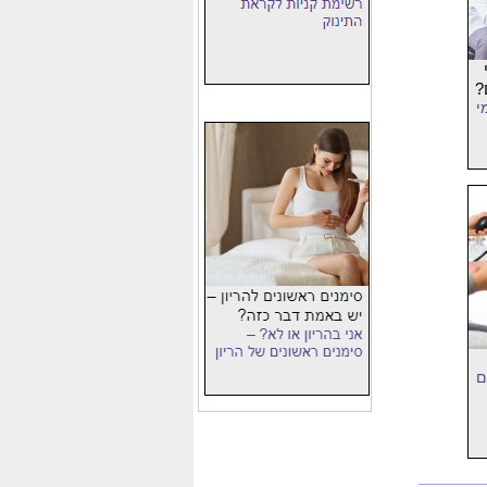
?
י
ם