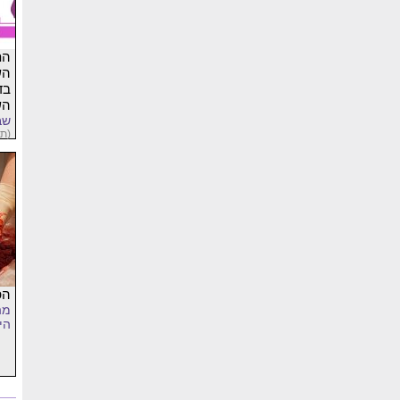
הת
הש
בד
הש
שב
(תי
הפ
מה
הי