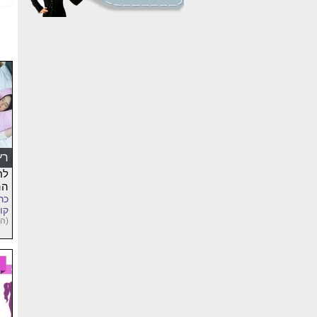
רץ
לח
הה
כר
קו
(הר