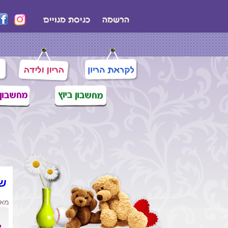
שמ
מאת
צ