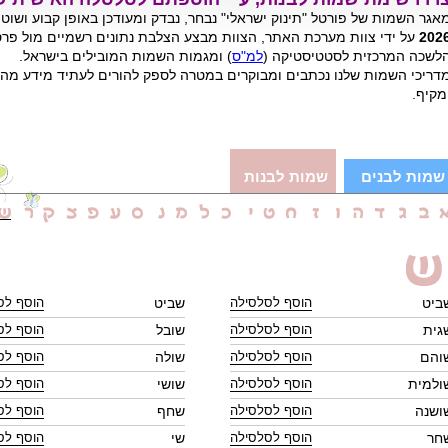
אגר השמות של פורטל "תינוק ישראלי" נבחר, נבדק ומעודכן באופן קבוע ושוט
202
על ידי צוות מערכת האתר, הצוות מבצע הצלבת נתונים רשמיים מול פרס
לשכה המרכזית לסטטיסטיקה (
למ"ס
) ומגמות השמות המובילים בישראל.
דריכי השמות שלנו נכתבים ומבוקרים במטרה לספק להורים לעתיד מידע מהימ
מקיף.
שמות לבנים
שמות לבנות
ביט
שביט
גית
שובל
והם
שולה
ולמית
שושי
ושנה
שחף
חר
שי