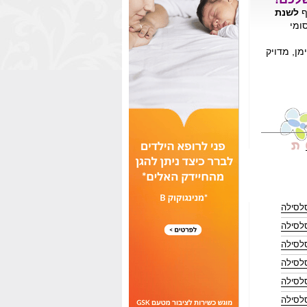
ף
לשנת
ומי
ן, מדויק