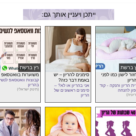
ייתכן ויעניין אותך גם:
 ברשת
רץ ברשת
זור לישון כמו לפני
סימנים להריון – יש
משוערות בוואטסאפ
ריון
באמת דבר כזה?
קבוצות וואטסאפ לנשי
בהריון
ית הריון והנקה - קוד
אני בהריון או לא? –
(תינוק ישראלי)
פון להנחה
סימנים ראשונים של
יונית)
הריון