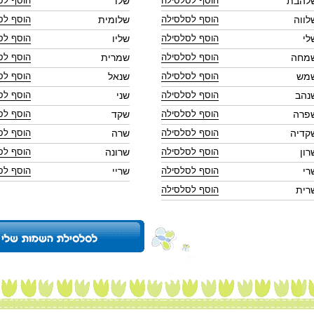
להבת
שלו
לווה
שלומית
לי
שליו
מחה
שמרית
מש
שנאל
נהב
שני
פרה
שקד
קדיה
שרה
רון
שרונה
רי
שריי
רית