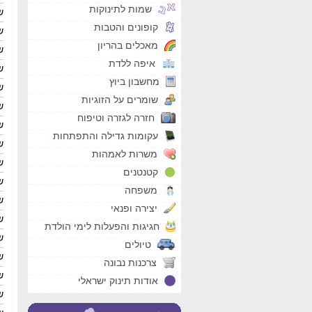
שמות לתינוקות
ש
קופונים והטבות
ש
מאכלים בהריון
ש
איפה ללדת
ש
מחשבון ביוץ
ש
שומרים על הזוגיות
ש
חזרה לגזרה וטיפוח
ש
עקומות גדילה והתפתחות
ש
משרות לאמהות
ש
קטנטנים
ש
משפחה
ש
יצירה ופנאי
ש
חגיגות והפעלות לימי הולדת
ש
טיולים
ש
צרכנות נבונה
ש
אודות תינוק ישראלי
ש