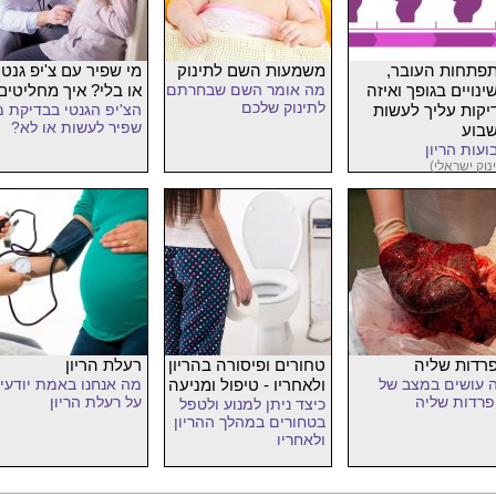
פתחות העובר,
משמעות השם לתינוק
מי שפיר עם צ'יפ גנטי
ינויים בגופך ואיזה
מה אומר השם שבחרתם
או בלי? איך מחליטים
לתינוק שלכם
יקות עליך לעשות
הצ'יפ הגנטי בבדיקת מ
שפיר לעשות או לא?
בוע
ועות הריון
נוק ישראלי)
רדות שליה
טחורים ופיסורה בהריון
רעלת הריון
 עושים במצב של
ולאחריו - טיפול ומניעה
מה אנחנו באמת יודעי
פרדות שליה
על רעלת הריון
כיצד ניתן למנוע ולטפל
בטחורים במהלך ההריון
ולאחריו