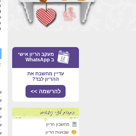
מ
6
ה
מ
ו
מעקב הריון אישי
ב WhatsApp
עדיין מחשבת את
ההריון לבד?
להרשמה >>
ש
ש
ש
ש
מחשבון הריון
ש
שבועות הריון
ש