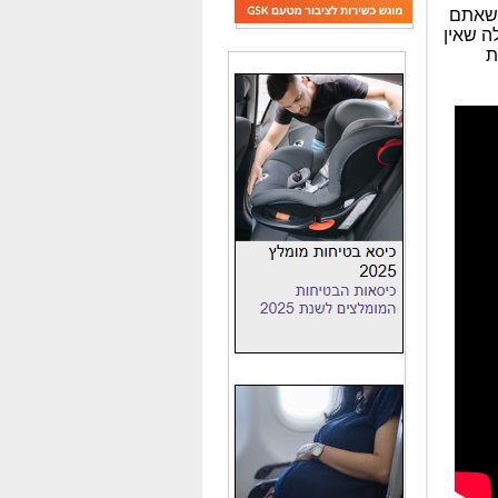
 שאתם
ה שאין
ת