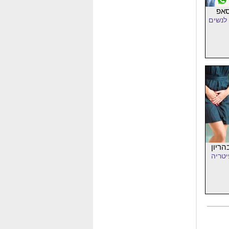
סאפ
לנשים
ריון
טריה