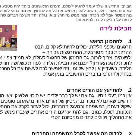
הבייבי החדש.ה שלך עומד להגיע לעולם. הימים הראשונים ביחד יהיו מטבע 
עמוסים מאוד – ולכן חשוב להכין מראש את כל מה שנחוץ. אז מה כדאי לארוז 
מה אפשר אבל לא הכרחי ומה ממש מיותר? בואו נגלה יחד תשעה דברים שח
לדעת על חבילת לידה לתינוקות!
חבילת לידה
1.
להתכונן מראש
הרגעים שלפני הלידה, יכולים להיות לא קלים. הבטן
ההריונית כבר מסורבלת, ההתרגשות גבוהה –
ולפעמים, צריך לזכור, גם התזמון של ההגעה לעולם, לא תמיד צפוי. א
לחכות לרגע האחרון? תכננו את חבילת הלידה לפחות כשלושה חודשי
הלידה, כשעדיין אין לחץ של זמן, וזה יאפשר לכם לעשות את כל ההכנ
בנחת ולהתרכז בדברים החשובים בזמן אמת.
2.
להתייעץ עם הורים אחרים
אין כמו בעלי ניסיון. גם אם יש לך כבר ילדים, יש סיכוי שלשוק יצאו מ
חדשים שאתם לא מכירים. הניסיון של הורים אחרים שאתם סומכים 
שיקול דעתם, במשפחה ובמעגל החברים, יכול לעזור לקבל את ההחל
הנכונות. תוכלו, כמובן, גם להתייעץ עם הורים אחרים שעברו ממש לא
את התהליך ויכולים לתרום מניסיונם הטרי.
3.
לבדוק מה אפשר לקבל ממשפחה ומחברים