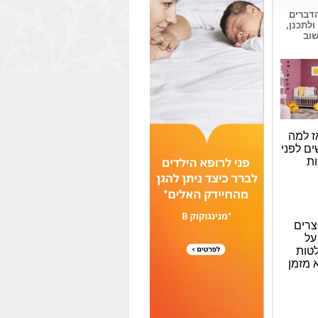
הדברים
ולתכנן,
שוב
ז למה
ם לפני
ות
וצרים
על
טות
 מזמן