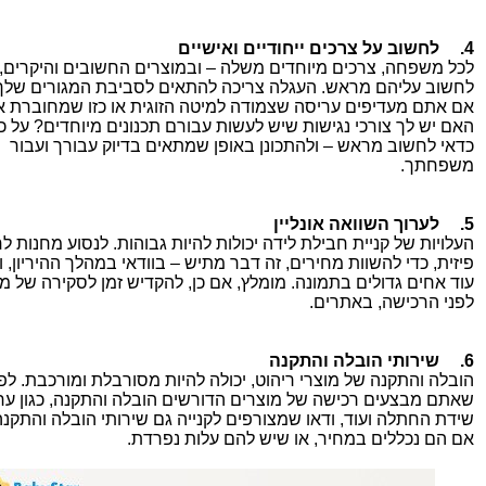
4.
לחשוב על צרכים ייחודיים ואישיים
לכל משפחה, צרכים מיוחדים משלה – ובמוצרים החשובים והיקרים, 
לחשוב עליהם מראש. העגלה צריכה להתאים לסביבת המגורים שלך
אם אתם מעדיפים עריסה שצמודה למיטה הזוגית או כזו שמחוברת א
האם יש לך צורכי נגישות שיש לעשות עבורם תכנונים מיוחדים? על כל
כדאי לחשוב מראש – ולהתכונן באופן שמתאים בדיוק עבורך ועבור
משפחתך.
5.
לערוך השוואה אונליין
העלויות של קניית חבילת לידה יכולות להיות גבוהות. לנסוע מחנות לח
פיזית, כדי להשוות מחירים, זה דבר מתיש – בוודאי במהלך ההיריון, ו
עוד אחים גדולים בתמונה. מומלץ, אם כן, להקדיש זמן לסקירה של מ
לפני הרכישה, באתרים.
6.
שירותי הובלה והתקנה
הובלה והתקנה של מוצרי ריהוט, יכולה להיות מסורבלת ומורכבת. לפנ
שאתם מבצעים רכישה של מוצרים הדורשים הובלה והתקנה, כגון ער
שידת החתלה ועוד, ודאו שמצורפים לקנייה גם שירותי הובלה והתקנה
אם הם נכללים במחיר, או שיש להם עלות נפרדת.