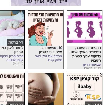
ייתכן ויעניין אותך גם:
רץ ברשת
התפתחות העובר,
10 תופעות הכי
לחזור לישון כמו 
השינויים בגופך ואיזה
מצחיקות בהריון
ההריון
בדיקות עליך לעשות
מכירה את זה? בואי
כרית הריון והנקה 
נצחק קצת
קופון להנחה
השבוע
(הריונית)
שבועות הריון
(תינוק ישראלי)
רץ ברשת
רץ ברשת