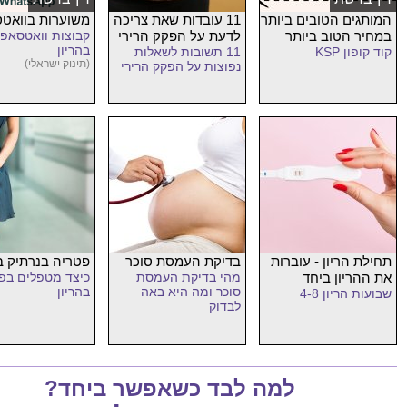
המותגים הטובים ביותר
11 עובדות שאת צריכה
משוערות בוואט
במחיר הטוב ביותר
לדעת על הפקק הרירי
קבוצות וואטסאפ 
בהריון
קוד קופון KSP
11 תשובות לשאלות
(תינוק ישראלי)
נפוצות על הפקק הרירי
תחילת הריון - עוברות
בדיקת העמסת סוכר
פטריה בנרתיק בה
את ההריון ביחד
מהי בדיקת העמסת
כיצד מטפלים בפי
סוכר ומה היא באה
בהריון
שבועות הריון 4-8
לבדוק
למה לבד כשאפשר ביחד?