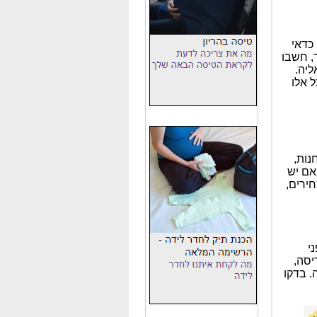
כדאי
, חשבו
ליה.
 אלו
נות,
אם יש
חירים,
י
יסה,
. בדקו