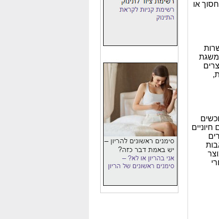
חסוך או
שרות
 משגת
צרים
,
וכשים
חיוניים
ים
בות
וצר
רי