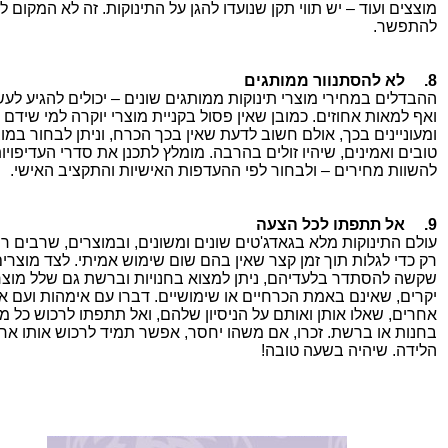
מוצצים ועוד – יש תווי תקן שנועדו להגן על התינוקות. זה לא המקום ל
להתפשר.
8.
לא להסתנוור ממותגים
ההבדלים במחירי מוצרי תינוקות ממותגים שונים – יכולים להגיע לע
ואף למאות אחוזים. כמובן שאין פסול בקניית מוצרי יוקרה למי שידם
ומעוניינים בכך, אולם חשוב לדעת שאין בכך הכרח, וניתן לבחור במו
טובים ואמינים, שיהיו זולים בהרבה. מומלץ לתכנן את סדרי העדיפויות
להשוות מחירים – ולבחור לפי ההעדפות האישיות והתקציב האישי.
9.
אל תתפתו לכל הצעה
עולם התינוקות מלא בגאדג'טים שונים ומשונים, ובמוצרים, שרבים ר
רק כדי לגלות תוך זמן קצר שאין בהם שום שימוש אמיתי. לצד מוצרים 
שקשה להסתדר בלעדיהם, ניתן למצוא בחנויות וברשת גם שלל מוצר
יקרים, שאינם באמת הכרחיים או שימושיים. דברו עם אימהות ועם א
אחרים, שאלו אותן ואותם על הניסיון שלהם, ואל תתפתו לרכוש כל מ
בחנות או ברשת. זכרו, אם משהו יחסר, אפשר תמיד לרכוש אותו אח
הלידה. שיהיה בשעה טובה!