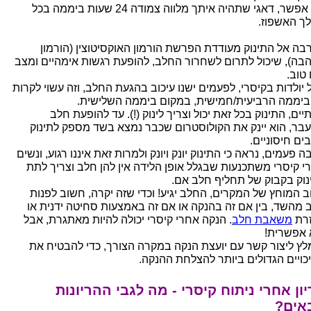
אם אפשר, דאגי שתהיה איתך מלווה צמודה 24 שעות ביממה בכל
ך האשפוז.
בה אל התינוק מעודדת הפרשת הורמון האוקסיטוצין (הורמון
בה), שיכול לתרום לשחרור החלב, להופעת רגשות אימהיים ומצב
 טוב.
 יולדות בקיסרי, לפעמים ישנו עיכוב בהגעת החלב, וזה עשוי לקרות
ביממה הרביעית/חמישית, במקום ביממה השלישית.
יים, התינוק בכל זאת יכול וצריך לינוק (!). עד להופעת חלב
בר, הוא יינק את הקולוסטרום שכבר נמצא בשד מספק לתינוק
ים חיסוניים.
 פעמים, נראה כי התינוק יונק ויונק ולמרות זאת איננו רגוע, ונשים
י קיסרי משתכנעות שבגלל אופן הלידה אין להן חלב וצריך לתת
נוק בקבוק של תחליף חלב אם.
ב המוחץ של המקרים, החלב יגיע! וכדי שזה יקרה, חשוב לפנות
 מהשד, בין אם זה בהנקה או אם זה באמצעות סחיטה ידנית או
רת
משאבת חלב
. הנקה אחרי קיסרי יכולה להיות מאתגרת, אבל
 אפשרית!
לץ ליצור קשר עם יועצת הנקה במקרה הצורך, כדי להבטיח את
כויים הגדולים ביותר להצלחת ההנקה.
ון אחרי ניתוח קיסרי - מה לגבי ההריונות
אים?