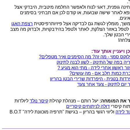
.
ינה גופנית, דאגי לנוח ולאפשר החלמה מיטבית, היבדקי אצל
פא לאחר שישה שבועות, או קודם לכן אם תבחיני בסימנים
יגים.
שך, מומלץ לגשת גם לבדיקה אצל פיזיותרפיסטית
רצפת האגן
 לטפל באזור הצלקת, לאתר ולטפל בהידבקויות, ולבדוק מה מצב
רי הבטן שלך.
לחה!
ן ויעניין אותך עוד:
לוקס סמוי - מה זה? מה הסימנים ואיך מטפלים?
יה בפה של התינוק - לשון לבנה לתינוק
ור ראשון אחרי לידה - מתי הוא מגיע ?
רת כמות חלב אם - מה עושים?
רדות בטנית - היפרדות שרירי הבטן בהריון
 יום לתינוק - צעד אחר צעד
 את המומחה:
יעל רותם – מנהלת קהילת
קיסר נולד
ליולדות
תוח קיסרי
דולה לניתוחים קיסריים
וד לידה
וליווי רגשי בהריון – בגישת "תרפיה מוכוונת לידה" B.O.T