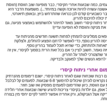
מים, כמה שבועות אחרי הקיסרי, כבר מופיעה שוב הווסת (הווסת
שונה עשויה להיות ארוכה וקשה במיוחד...). משמעות הדבר היא
ר כשבועיים קודם לכן כנראה שהתרחש ביוץ, ובאופן תיאורטי,
 יכולה להיכנס להריון.
ר ניתוח קיסרי חשוב מאוד להיזהר ולהשתמש באמצעי מניעה, גם
את מניקה והווסת לא הופיעה עדיין!
פאים ממליצים להמתין לפחות תשעה חודשים מהניתוח עד
יסה להריון נוסף, כדי לאפשר לרחם הפצוע להחלים, ולצלקת
אחות ולהתחזק, כדי שהיא תוכל לעמוד בהריון נוסף.
ה נאמר, חשוב לציין כי אם בכל זאת הרית בסמוך לקיסרי, אין זה
ר שתצטרכי לוותר על ההריון.
 לרופא הנשים שלך למעקב ולבדיקה.
ום אחרי ניתוח קיסרי
ם רבות שוכחות שגם לאחר ניתוח קיסרי, ישנם דימומים מהנרתיק
(הם נקראים לוכיה) שיכולים להימשך 6-8 שבועות. לפעמים קל לבלבל
 עם הווסת, כיוון שהדימום לפעמים מפסיק ואז שוב חוזר.
 אופן, גם יולדות בקיסרי צריכות להגיע שישה שבועות אחרי הלידה
יקה אצל הגניקולוג, ורק אחריה אפשר לחזור לקיים יחסי מין בצורה
חה.