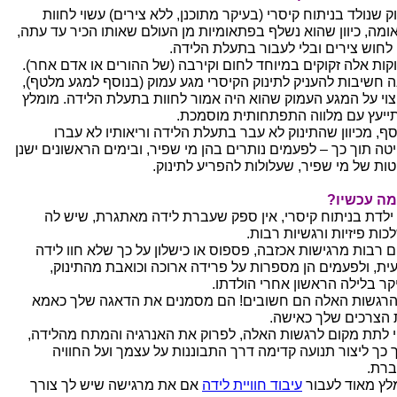
ק שנולד בניתוח קיסרי (בעיקר מתוכנן, ללא צירים) עשוי לחוות
ומה, כיוון שהוא נשלף בפתאומיות מן העולם שאותו הכיר עד עתה,
 לחוש צירים ובלי לעבור בתעלת הלידה.
וקות אלה זקוקים במיוחד לחום וקירבה (של ההורים או אדם אחר).
ה חשיבות להעניק לתינוק הקיסרי מגע עמוק (בנוסף למגע מלטף),
צוי על המגע העמוק שהוא היה אמור לחוות בתעלת הלידה. מומלץ
ייעץ עם מלווה התפתחותית מוסמכת.
סף, מכיוון שהתינוק לא עבר בתעלת הלידה וריאותיו לא עברו
טה תוך כך – לפעמים נותרים בהן מי שפיר, ובימים הראשונים ישנן
טות של מי שפיר, שעלולות להפריע לתינוק.
מה עכשיו?
ילדת בניתוח קיסרי, אין ספק שעברת לידה מאתגרת, שיש לה
כות פיזיות ורגשיות רבות.
ם רבות מרגישות אכזבה, פספוס או כישלון על כך שלא חוו לידה
ית, ולפעמים הן מספרות על פרידה ארוכה וכואבת מהתינוק,
קר בלילה הראשון אחרי הולדתו.
הרגשות האלה הם חשובים! הם מסמנים את הדאגה שלך כאמא
 הצרכים שלך כאישה.
י לתת מקום לרגשות האלה, לפרוק את האנרגיה והמתח מהלידה,
ך כך ליצור תנועה קדימה דרך התבוננות על עצמך ועל החוויה
רת.
לץ מאוד לעבור
עיבוד חוויית לידה
אם את מרגישה שיש לך צורך