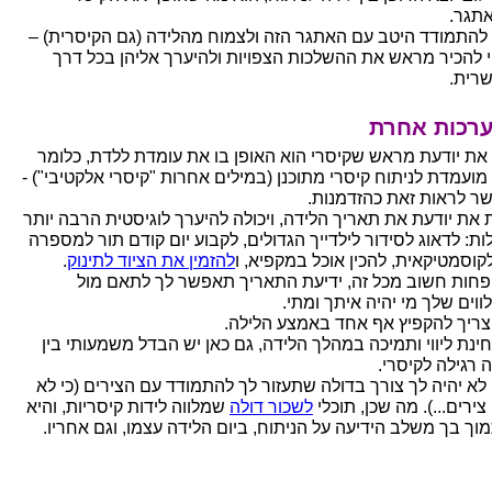
תגר.
 להתמודד היטב עם האתגר הזה ולצמוח מהלידה (גם הקיסרית) –
י להכיר מראש את ההשלכות הצפויות ולהיערך אליהן בכל דרך
רית.
ערכות אחרת
את יודעת מראש שקיסרי הוא האופן בו את עומדת ללדת, כלומר
מועמדת לניתוח קיסרי מתוכנן (במילים אחרות "קיסרי אלקטיבי") -
ר לראות זאת כהזדמנות.
 את יודעת את תאריך הלידה, ויכולה להיערך לוגיסטית הרבה יותר
ות: לדאוג לסידור לילדייך הגדולים, לקבוע יום קודם תור למספרה
לקוסמטיקאית, להכין אוכל במקפיא, ו
להזמין את הציוד לתינוק
.
פחות חשוב מכל זה, ידיעת התאריך תאפשר לך לתאם מול
ווים שלך מי יהיה איתך ומתי.
צריך להקפיץ אף אחד באמצע הלילה.
ינת ליווי ותמיכה במהלך הלידה, גם כאן יש הבדל משמעותי בין
 רגילה לקיסרי.
 לא יהיה לך צורך בדולה שתעזור לך להתמודד עם הצירים (כי לא
 צירים...). מה שכן, תוכלי
לשכור דולה
שמלווה לידות קיסריות, והיא
וך בך משלב הידיעה על הניתוח, ביום הלידה עצמו, וגם אחריו.