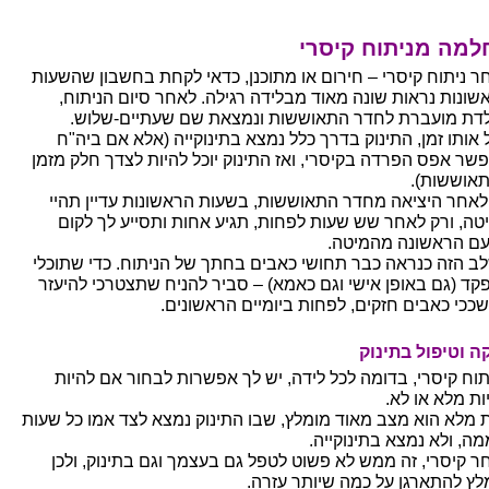
למה מניתוח קיסרי
ר ניתוח קיסרי – חירום או מתוכנן, כדאי לקחת בחשבון שהשעות
שונות נראות שונה מאוד מבלידה רגילה. לאחר סיום הניתוח,
לדת מועברת לחדר התאוששות ונמצאת שם שעתיים-שלוש.
 אותו זמן, התינוק בדרך כלל נמצא בתינוקייה (אלא אם ביה"ח
שר אפס הפרדה בקיסרי, ואז התינוק יוכל להיות לצדך חלק מזמן
אוששות).
לאחר היציאה מחדר התאוששות, בשעות הראשונות עדיין תהיי
טה, ורק לאחר שש שעות לפחות, תגיע אחות ותסייע לך לקום
ם הראשונה מהמיטה.
ב הזה כנראה כבר תחושי כאבים בחתך של הניתוח. כדי שתוכלי
קד (גם באופן אישי וגם כאמא) – סביר להניח שתצטרכי להיעזר
ככי כאבים חזקים, לפחות ביומיים הראשונים.
ה וטיפול בתינוק
תוח קיסרי, בדומה לכל לידה, יש לך אפשרות לבחור אם להיות
ות מלא או לא.
ת מלא הוא מצב מאוד מומלץ, שבו התינוק נמצא לצד אמו כל שעות
מה, ולא נמצא בתינוקייה.
ר קיסרי, זה ממש לא פשוט לטפל גם בעצמך וגם בתינוק, ולכן
לץ להתארגן על כמה שיותר עזרה.