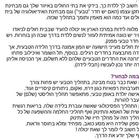
חשוב לך ללדת כך, בידקי את בתי החולים באיזור שלך גם מבחינת
קן עצמו (האם יש חדר "טבעי") וגם מבחינת האידיאולוגיה של בית
לים ועד כמה הוא מאמין ותומך בתהליך שכזה.
 מלווה לידות במרכז הארץ אז יכולה להעיד שבבית חולים לניאדו
יר יש כוונה אמיתית לעזור לנשים ללדת בדרך שבה הן בוחרות. ויש
חדר טבעי מפנק.
ת חולים מעייני הישועה יש המון אמונה בדרך הלידה הטבעית, אך
דה מתבצעת בחדרים רגילים. בנוסף, תל השומר ואיכילוב פתחו
רונה את החדרים הטבעיים שלהם ללא תשלום, אך הכניסה אליהן
ה יותר נכון לעכשיו (חבלי לידה).
במה לבחור?
 שאת כבר בטח מבינה, בתהליך הטבעי יש פחות צורך
רבויות רפואיות כגון זירוז, ואקום, ניתוחים קיסריים ועוד.
ישה יולדת באופן טבעי, מתאפשר תהליך הוליסטי (שלם) של
בר להורות.
ן התהליך הפסיכולוגי שאשה עוברת בלידה שלה, בריאות רגשית
שית של האמא והתינוק ואף תהליכי החלמה וההשפעה של כל
ליך הזה על מהלך חייו של התינוק
 ספק שלידה היא מסע כואב, מפחיד ומלא בחוסר וודאות.
 חשוב לי לומר לך שאת יכולה !
ף שלך יודע את הדרך.