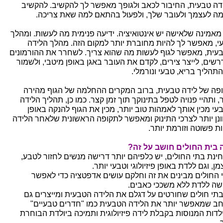
דה טבעית, החיבור לכאב ולגופך מאפשר לך להקשיב. להקשיב
מה לעצמך ולעובר שלך, ולפעול בהתאם למה שאת צריכה.
 מאמינה שלאישה יש אינטואיציה. ידיעה פנימית מה לעשות. ומהלך
י, מאפשר לך להיות מחוברת יותר למקום הזה. מהלך הלידה
עית, מאפשר לגוף לעשות מה שהוא צריך. לשחרר את ההורמונים
רשים, לייצר צירים, לקדם את העובר באגן באופן מיטבי, ולשמור
התהליך בריא, טבעי ונורמלי.
פה של לידה טבעית, ברוב המקרים ההחלמה של הגוף מהירה
, ותהיי פנויה לטפל בתינוקך תוך זמן קצר. כמו כן, תהליך הלידה
עי מכין אותך לאמהות טוב יותר, מכין את הגוף להנקה באופן
ונן יותר לצרכי התינוק ומאפשר לתקופה הראשונית שלאחר הלידה
ות פשוטה וזורמת יותר.
 בית החולים חושב על זה?
ינת בתי החולים, יש כלפיהם יותר דרישה מנשים לחזור לטבע,
ן, וגם ללדת באופן פיזיולוגי וטבעי יותר.
 החולים מבינים את זה וחלקם עושים אדפטציה כדי לאפשר
שה ללדת ללא משככי כאבים.
בתי חולים שחורטים על דגלם את הלידה הטבעית ומייצרים גם
ב שמאפשר יותר את הלידה הטבעית כמו "חדרים טבעיים"
ילדות המנוסות בקבלת לידה פיזיולוגית ותמיכה ביולדת הבוחרת
.