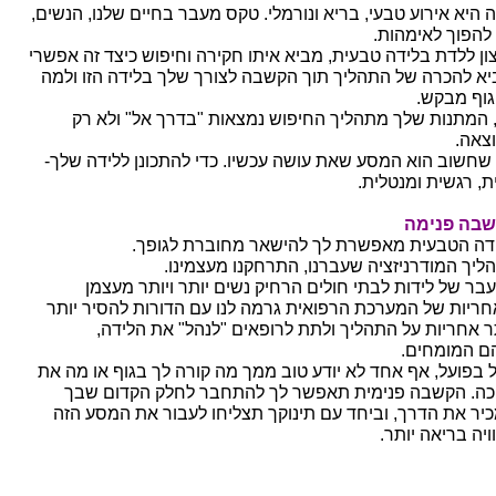
ה היא אירוע טבעי, בריא ונורמלי. טקס מעבר בחיים שלנו, הנשים,
 להפוך לאימהות.
ון ללדת בלידה טבעית, מביא איתו חקירה וחיפוש כיצד זה אפשרי
יא להכרה של התהליך תוך הקשבה לצורך שלך בלידה הזו ולמה
וף מבקש.
, המתנות שלך מתהליך החיפוש נמצאות "בדרך אל" ולא רק
צאה.
שחשוב הוא המסע שאת עושה עכשיו. כדי להתכונן ללידה שלך-
ת, רגשית ומנטלית.
בה פנימה
דה הטבעית מאפשרת לך להישאר מחוברת לגופך.
ליך המודרניזציה שעברנו, התרחקנו מעצמינו.
בר של לידות לבתי חולים הרחיק נשים יותר ויותר מעצמן
חריות של המערכת הרפואית גרמה לנו עם הדורות להסיר יותר
תר אחריות על התהליך ולתת לרופאים "לנהל" את הלידה,
הם המומחים.
 בפועל, אף אחד לא יודע טוב ממך מה קורה לך בגוף או מה את
כה. הקשבה פנימית תאפשר לך להתחבר לחלק הקדום שבך
יר את הדרך, וביחד עם תינוקך תצליחו לעבור את המסע הזה
ויה בריאה יותר.