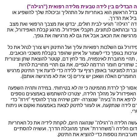
 הבדלים בין לידה טבעית מלידה רפואית ("רגילה")
דל הראשון הוא באחריות על התהליך וביכולת שלך להשפיע או
ביל את הדרך.
דה "רגילה" תגיעי לבית חולים, יבדקו את מצבך הרפואי ואת מצב
בר ובהתאם לנתונים, תקבלי אפידורל. מרגע קבלת האפידורל, את
מרגישה את הכאב אבל את גם לא מרגישה את גופך.
ידורל גם השלכות רפואיות עליך ועל התינוק ויש צורך לנהל את כל
רכות בגופך כדי לשמור על איזון שהופר בקבלת משככי הכאבים.
, תהיי מחוברת לאינפוזיה, מד לחץ דם, קטטר להוצאת שתן וצינורית
 שתזרים חומר הרדמה לגפיים. את גם תהיי מחוייבת להיות
ברת למוניטור באופן רציף עד ללידה כדי לדעת איך התינוק מרגיש
החומרים האלה ושאכן יש צירים (כי את לא מרגישה אותם).
אסור לך לרדת מהמיטה כי זה לא בטיחותי. במידה ותהיה השפעה
האפידורל על מהלך הלידה, יצטרכו להשתמש באמצעים נוספים
 לרפא את ה"בעיה" שנוצרה- יתכן שיהיה צורך להוסיף "זירוז" כדי
ם לידה שנתקעה, או לעזור לתינוק לצאת באמצעות ואקום או ניתוח
י.
שה הלידה ה"רגילה" שנהוגה היום, לוקחת לידיה את כל האחריות
דום הלידה ו"משחררת" אותך מהובלת הדרך. ועשויה להסתיים
ערבויות נוספות כדי להוציא את התינוק.