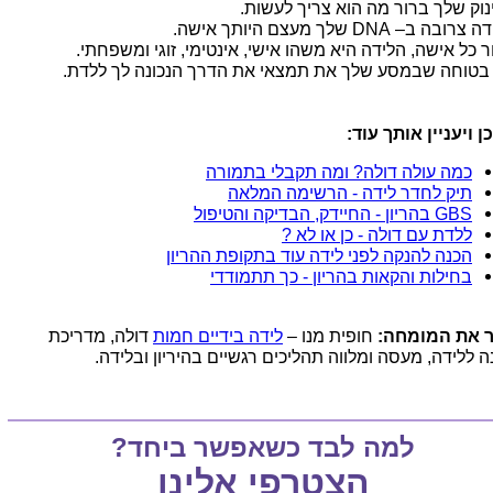
נוק שלך ברור מה הוא צריך לעשות.
ובה ב– DNA שלך מעצם היותך אישה.
ר כל אישה, הלידה היא משהו אישי, אינטימי, זוגי ומשפחתי.
 בטוחה שבמסע שלך את תמצאי את הדרך הנכונה לך ללדת.
ן ויעניין אותך עוד:
כמה עולה דולה? ומה תקבלי בתמורה
תיק לחדר לידה - הרשימה המלאה
GBS בהריון - החיידק, הבדיקה והטיפול
ללדת עם דולה - כן או לא ?
הכנה להנקה לפני לידה עוד בתקופת ההריון
בחילות והקאות בהריון - כך תתמודדי
 את המומחה:
חופית מנו –
לידה בידיים חמות
דולה, מדריכת
ה ללידה, מעסה ומלווה תהליכים רגשיים בהיריון ובלידה.
למה לבד כשאפשר ביחד?
הצטרפי אלינו