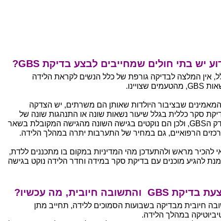
ע יש בתי חולים שמחייבים לבצע בדיקת GBS?
ל, אין המלצה לבדיקה גורפת של כלל הנשים לקראת הלידה
 מהטעמים שצויינו.
המאמינים שבציבור היולדות שאותן הם משרתים, יש הצדקה
יקת סקר כללית בגלל שיעור נשאות שונה או התנהגות שונה של
חיידק הGBS, ולכן הם נוקטים בגישה השונה מהגישה המקובלת בשאר
כזים הרפואיים, גם במחיר של התערבות יתרה במהלך הלידה.
י להכיר מראש ולהתעדכן מהי המדיניות במקום בו מתכננים ללדת,
מנת להגיע מוכנים עם בדיקת סקר במידה וחדר הלידה נוקט בגישה
דיקת GBS והתשובה חיובית, מה עכשיו?
בה חיובית מבדיקה בשבועות הסמוכים ללידה, תחייב מתן
יביוטיקה במהלך הלידה.