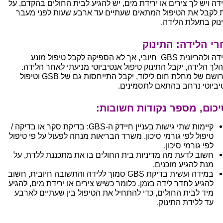
דה ויש לך צירים או ירידת מים, יש להגיע לבית החולים בהקדם, על
 לקבל את הטיפול המתאים שעתיים עד ארבע שעות לפני מעבר
נוק בתעלת הלידה.
רי הלידה: התינוק
במידה ולהריונית GBS חיובי, אך לא הספיקה לקבל טיפול מונע
לך הלידה, יקבל התינוק טיפול אנטיביוטי מניעתי לאחר הלידה.
כל רושם של מחלת חום לילוד, יקבל התייחסות גם של GSB וטיפול
יביוטי נרחב בהתאם לתסמינים.
כום, מספר נקודות חשובות:
קיימות שתי גישות בעניין חיידק ה-GBS: בדיקת סקר או בדיקה /
טיפול לפי גורמי סיכון. משרד הבריאות מנחה לפעול על פי טיפול
לפי גורמי סיכון.
חשוב לדעת מה מדיניות בית החולים בו את מתכננת ללדת, על
מנת להגיע מוכנים.
במידה ועשית בדיקת GBS סמוך ללידה והתשובה חיובית, חשוב
להגיע לחדר לידה בזמן. כלומר כשיש צירים או ירידת מים, להגיע
מיד לבית החולים, כדי להתחיל את הטיפול בין שעתיים לארבע
עד ללידת התינוק.