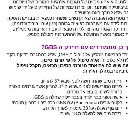
ילות, היא אחוז מסוים של תגובות אלרגיות חמורות של היולדות
טיביוטיקה שניתנה, וכן יצירת עמידות של החיידקים על ידי שימוש
ב שלא לצורך באנטיביוטיקה.
 נוסף הוא העובדה שאותן נשים שאותרו כנשאיות בבדיקת הסקר,
ות לידה עם מעורבות רפואית גבוהה (כגון עירוי בוריד וכדומה),
 ההיפך הגמור מהרצון ללידה טבעיות עם התערבות מינימלית,
ת כאמור כאשר התועלת של ההתערבות מוטלת בספק.
 כן מתמודדים עם חיידק ה GBS?
משרד הבריאות ממליץ על טיפול ב-GBS, שלא במסגרת בדיקת סקר
ית לאוכלוסייה,
אלא טיפול על פי גורמי סיכון
.
ה שיש לה את אחד מגורמי הסיכון הבאים, תקבל טיפול
יביוטי במהלך הלידה:
ירידת מים שהתרחשה לפני שבוע 37 להריון.
צירים המורגשים לפני השבוע ה 37 להריון אשר גורמים בצורה
ברורה לשינויים בצוואר הרחם.
אישה אשר כבר ילדה בעבר יילוד שחלה ב GBS.
בקטריאוריה (Bacteriuria) עם GBS בכל ריכוז בהריון הנוכחי.
חום גוף העולה על 38 מעלות לאורך הלידה.
ירידת מים של למעלה מ 18 שעות.