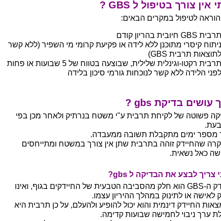
 אין צורך בטיפול ל GBS ?
 הוראה לטיפול במקרים הבאים:
רבית GBS חיובית בהריון קודם
יתוח קיסרי מתוכנן ללא לידה או פקיעת קרומי מי השפיר (ללא קשר
תוצאות תרבית GBS)
תרבית רקטו-וגינלית שלילית, שבוצעה בטווח של 5 שבועות או פחות
פני הלידה ללא קשר לנוכחות גורמי סיכון בלידה
 עושים בדיקת gbs ?
קה פשוטה של לקיחת תרבית ע"י משטח בנרתיק ולאחר מכן בפי
עת.
 מספר ימים מתקבלת תשובה ממעבדה.
רה שהחיידק זוהה בתרבית שתן אין צורך במשטח ומתייחסים
שה כאל נשאית.
 צריך לבצע את הבדיקה ל gbs?
חיידק ה-GBS הוא חלק מהסביבה הטבעית של החיידקים בגוף, ואינו
ק לאישה או לתינוק במהלך ההיריון עצמו.
צאות החיידק דינמית והוא יכול להופיע ולהעלם, על כן תרבית היא
ת ערך ניבוי לחמישה שבועות קדימה.