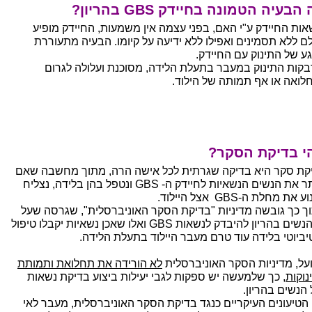
הבעיה הטמונה בחיידק GBS בהריון?
אות החיידק ע"י האם, בפני עצמה אין משמעות, החיידק מופיע
לם ללא תסמינים ואפילו ללא ידיעה על קיומו. הבעיה מתעוררת
ע של התינוק עם החיידק.
בקות התינוק במעבר בתעלת הלידה, מסוכנת ועלולה לגרום
לואה או אף תמותה של הילוד.
י בדיקת הסקר?
קת סקר היא בדיקה שגרתית לכל אישה הרה, מתוך מחשבה שאם
נאתר את הנשים הנשאיות לחיידק ה- GBS ונטפל בהן בלידה, נצליח
את מחלת ה-GBS אצל היילוד.
ך כך גובשה מדיניות "בדיקת הסקר האוניברסלית", שגרסה שעל
כל הנשים בהריון להיבדק לנשאות GBS ואלו שאכן נשאיות יקבלו טיפול
יביוטי בלידה עוד טרם מעבר היילוד בתעלת הלידה.
על, מדיניות הסקר האוניברסלית
לא הורידה את תחלואת ותמותת
נוקות
, כך שלמעשה יש ספקות לגבי יעילות ביצוע בדיקת נשאות
 הנשים בהריון.
 הטיעונים העיקריים כנגד בדיקת הסקר האוניברסלית, מעבר לאי