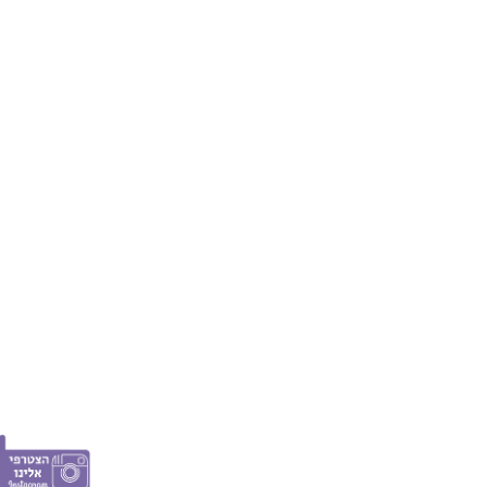
חום אצל תינוקות
מי אנחנו
עקומת גדילה
פרסום באתר