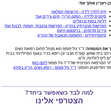
ן ויעניין אותך עוד:
תיק לחדר לידה - הרשימה המלאה
סימנים ללידה - הפקק הרירי, קינון צירים ועוד
דליות בפות וברגליים
הפרשות מהנרתיק בהריון - הפרשות צהובות, חומות, לבנות ועוד
צירים מדומים - ברקסטון היקס
סימפיזיוליזיס - התופעה הכואבת של ההריון
 את המומחה:
ד"ר גיל פומפ הוא מנהל תחום רפואת נשים
חב בית שמש, קופ"ח מכבי וכן רופא בכיר באגף המיילדותי בבית
ם ליס ליולדות, ת"א.
ר המרפאה הפרטית של ד"ר גיל פומפ
לחצו כאן
!
וד הפייסבוק העסקי:
ד"ר גיל פומפ - רופא נשים, הריון בסיכון
למה לבד כשאפשר ביחד?
הצטרפי אלינו