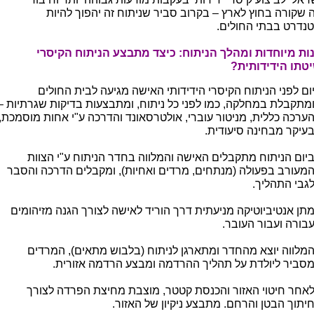
 שקורה בחוץ לארץ – בקרוב סביר שניתוח זה יהפוך להיות
נדרט בבתי החולים.
ות מיוחדות ומהלך הניתוח: כיצד מתבצע הניתוח הקיסרי
טתו הידידותית?
ום לפני הניתוח הקיסרי הידידותי האישה מגיעה לבית החולים
מתקבלת במחלקה, כמו לפני כל ניתוח, ומתבצעות בדיקות שגרתיות –
ערכה כללית, מניטור עוברי, אולטרסאונד והדרכה ע"י אחות מוסמכת,
עיקר מבחינה סיעודית.
יום הניתוח מתקבלים האישה והמלווה בחדר הניתוח ע"י הצוות
מעורב בפעולה (מנתחים, מרדים ואחיות), ומקבלים הדרכה והסבר
גבי התהליך.
תן אנטיביוטיקה מניעתית דרך הוריד לאישה לצורך הגנה מזיהומים
בורה ועבור העובר.
מלווה יוצא מהחדר ומתארגן לניתוח (בלבוש מתאים), המרדים
סביר ליולדת על תהליך ההרדמה ומבצע הרדמה אזורית.
אחר חיטוי האזור והכנסת קטטר, מוצבת מחיצת הפרדה לצורך
יתוך הבטן והרחם. מתבצע ניקיון של האזור.