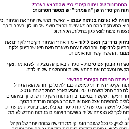
החסרונות של ניתוח קיסרי כפי שהתבצע בעבר?
תוח הקיסרי הישן "השמרני" יש מספר חסרונות:
וויה לא נעימה בניתוח עצמו –
האישה מרגישה יותר את הניתוח, כי
יא מתעסקת במה הרופא עושה מהצד השני של הווילון ובעקבות כך
צפו תופעות לוואי כגון בחילות, הקאות וכו'.
יתוק מידי בין האם לילוד –
מיד אחרי הניתוח הקיסרי לוקחים את
תינוק לבדיקות, וההרגשה עמה נשארת האם היא שהתינוק נלקח
מנה, הרגשה קשה וטראומטית.
גירת הבטן עם סיכות –
סגירה באופן זה מציקה, לא נעימה, ואף
קשה ומעכבת את ההתאוששות וההחלמה של היולדת.
 פותח הניתוח הקיסרי החדש?
תוח הקיסרי הידידותי למעשה כבר לא כל כך חדש, הוא התחיל
בר החל משנת 2010. והגיע לארץ במהלך שנת 2016.
ד העיקרי, שקשור במעבר בין הניתוח הישן לחדש, כרוך בזיהומים
ולים להתפתח אצל האם או העובר בעקבות הורדת המסך.
על, כל אישה המגיעה לניתוח קיסרי מקבלת אנטיביוטיקה מניעתית,
דות לכך לא נצפתה עלייה בשיעור הזיהומים בניתוח החדש לעומת
.
ב לציין, כי ככל שעובר הזמן קיימת דרישה גבוהה יותר של הקהל
ראלי לביצוע קיסרי ידידותי בעקבות מודעות גבוהה יותר וחיבור