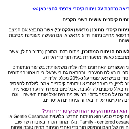
יאה נרחבת על ניתוח קיסרי צרפתי לחצי כאן >>
וחים קיסרים עושים בשני מקרים:
יתוח קיסרי מתוכנן מראש (אלקטיבי)
אשר מתבצע אם המצב
רפואי מחייב ניתוח וידוע מראש או אם האישה מעוניינת מסיבות
ונות.
עומת הניתוח המתוכנן,
ניתוח בלתי מתוכנן (בד"כ בהול), אשר
תבצע כאשר מתעוררת בעיה תוך כדי הלידה.
י העשורים האחרונים חלה עליה משמעותית בשיעור הניתוחים
סריים בעולם המערבי, ובהתאם גם בישראל. כיום אחוז הניתוחים
יים בישראל עומד על כ-20% מכלל הלידות.
חשוב לציין, כי בעבר אחרי 3 ניתוחים קיסריים אמרו ליולדת להפסיק
ת בגלל סיכונים לה ולעובר, אבל כיום בעזרת הידע הרפואי ניתן
ור גם על מספר גדול יותר של ניתוחים אצל אותה האישה - וגם
בה זו קיימת עלייה באחוז הניתוחים הקיסריים.
הוא הניתוח הקיסרי החדש: קיסרי ידידותי?
ניתוח קיסרי טבעי הוא הניתוח החדש, בלועזית Gentle Cesarean או
Family - centered cesarean, נולד מתוך הכרה בעובדה שחשוב
וויה של האם והתינוק תוך כדי ואחרי הניתוח תהיה טובה ופחות