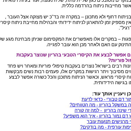
מקרים מסובכים כגון שליית פתח, שליה נעוצה, ועוד בעיות רפואיות
שר מחייבות ניתוח בהרדמה כללית.
ניתוח דחוף ולא מתכונן – במקרה זה בד"כ יש מצוקה אצל העובר ,
ין מספיק זמן להתארגן לניתוח ידידותי והבהילות מחייבת ניתוח קיסרי
רגיל".
גות – במקרים אלו מאפשרים את המקסימום שניתן מבחינת מגע של
תינוק עם האם ולאחר מכן הוא עובר לפגייה.
 אפשר לבצע את הקיסרי הטבעי בהריון שנוצר בעקבות
ול פוריות?
ונות רבים בישראל נוצרים בעקבות טיפולי פוריות ומאחר ויש פחד
ים מסיבוך ויתר רגישות במקרים אלו, פעמים רבות נשים מבקשות
וח קיסרי מראש, וכאשר הניתוח מתוכנן והכל כשורה אפשר לבצע
ו בגישה הידידותית.
ן ויעניין אותך עוד:
ור דם טבורי - כדאי לדעת
ה במשקל בהריון - מה הטווחים?
י שינה בהריון - למה זה קורה
 דם נמוך בהריון - איך הוא משפיע?
 מרגישים תנועות עובר
פות עורפית - מה בודקים?