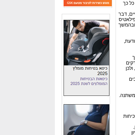
כל כך
ים, דבר
ילאטיס
 ובהמשך
דעת,
ך
רקים
ולכן
ים
משתנה.
כיחות
ן