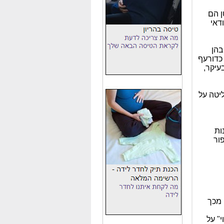
ן הם
דאי
בהן
 כדורעף
עיקר,
יטה על
ות
ור
 מכך
" על