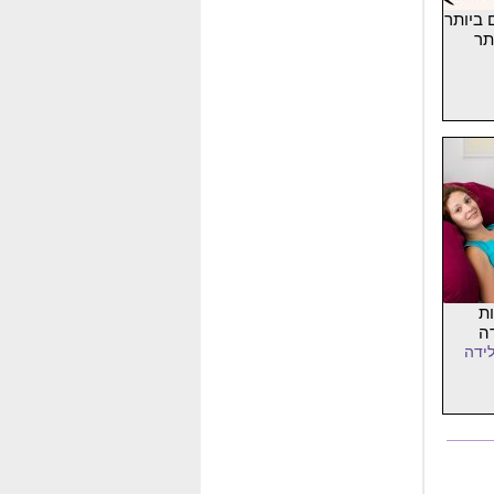
 ביותר
תר
ות
ה
לידה