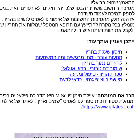
המאמץ שהצטבר עליו.
מסיבה זו חשוב ששרירי הבטן שלכן יהיו חזקים ולא רפויים, זאת במט
לספק תמיכה לעמוד השדרה.
אז הנה חלק מהסיבות החשובות של אימוני פילאטיס לנשים בהריון.
מומלץ בכל מקרה להתייעץ עם הרופא המטפל שמלווה את ההריון של
ולקבל את חוות דעתו ואישורו להתאמן.
ייתכן ויעניין אותך עוד:
חיסון שעלת בהריון
תנועות עובר - מתי מרגישים ומה המשמעות
לחץ דם נמוך בהריון
שימור דם טבורי - כדאי או לא?
סכרת הריון - טיפול ומניעה
מי שפיר וצ'יפ גנטי - כדאי לדעת
הכר את המומחה:
איילת נוימן זיו M.Sc היא מדריכת פילאטיס בכי
ומנהלת סטודיו ובית ספר לפילאטיס "שמים וארץ". לאתר של איילת:
https://www.qilates.co.il/