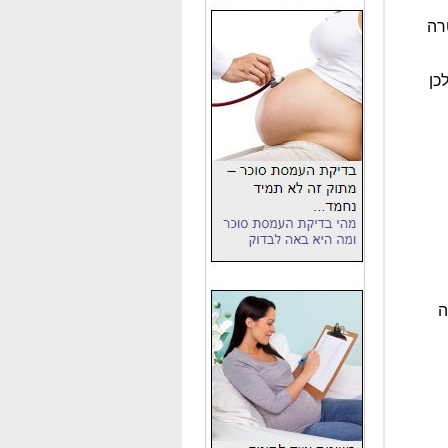
רה
כן
רה