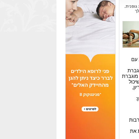
גופנית.
לך
 עם
גברת
 מוגברת
יכול
ון,
:
רבות
 את