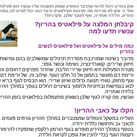
אתן בהריון ויכול להיות שהדבר האחרון שאתן חושבות עליו עכשיו הוא פעילות 
אולי כי אתן לא מכירות את יתרונות הפילאטיס וכיצד הוא יכול לסייע לכן במה
ההריון, הלידה ואחריה, ואף לעובר שלכן. סקרניות?
קיבלתן המלצה על פילאטיס בהריון?
עכשיו תדעו למה
כמה מילים על פילאטיס ועל פילאטיס לנשים
בהריון
מדובר בשיטה שמורכבת מסדרת תרגילים שמשולבים בהם גמישות
חיזוק שרירים, קואורדינציה, נשימה וכושר גופני.
מטרת הפעילות היא חיזוק שרירי הליבה, שחרור מפרקים דחוסים וה
זרימת דם מועשר בחמצן אל כל חלקי הגוף. שילוב זה, של זרימת דם
וגוף מחוזק, טווחי תנועה גדולים ואיזון שרירי, הוא הבסיס לגוף בריא ש
לנוע בגמישות ובחיוניות ולתמוך בשינויים החלים בגופך במהלך ההירי
בלידה ואחריה.
ועכשיו, מה קורה לגוף שלכן כשאתן מתעמלות בפילאטיס בזמן ההריון
הקלו על כאבי ההריון!
העלייה במשקל והנוזלים שמצטברים במהלך ההריון גורמים פעמים 
לכאבי גב ותחושה כללית ירודה.
בנוסף במהלך ההיריון מופרש בגוף הורמון רלקסין שתפקידו להרפות
רקמות הגוף בכדי להכין את גופכן לקראת הלידה.