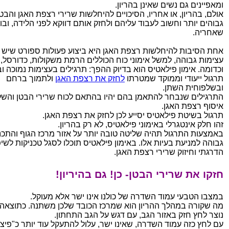
ומאפיינים גם נשים שאינן בהריון.
אולם, בהריון, או אחריו, הסיכויים להיחלשות שרירי רצפת האגן והבט
גבוהים יותר וחשוב לעבוד עליהם ולחזק אותם דווקא לפני הלידה, ובוו
שאחריה.
אחת הסיבות להיחלשות רצפת האגן היא ביצוע פעולות ספורט שיש 
עצימות גבוהה, למשל אימוני כוח הכוללים הרמת משקולות, כדורסל,
וכדומה. אימון פילאטיס הוא בדיוק ההפך: תרגילים בעצימות נמוכה וב
תרגול ייעודי וממוקד שמטרתו
לחזק את רצפת האגן
ולתמוך ברחם
ובשלפוחית השתן.
התרגילים שנבחר להתאמן בהם יהיו בהתאם לכוח שרירי הבטן והשל
איסוף רצפת האגן.
תרגול בשיטת פילאטיס יסייע לכן לחזק את רצפת האגן.
זהו חלק אינטגרלי באימוני פילאטיס, לא רק בהריון.
באמצעות התרגול תהיה שליטה טובה יותר על אזור מרכז הגוף והתכנ
גבוהה למניעת בעיות אלו. באימון פילאטיס תוכלו לסגל טכניקות לשיפ
הדרגתי וחיזוק שרירי רצפת האגן.
חזקו את שרירי הבטן- כן! גם בהיריון!
במצבו הטבעי עמוד השדרה של כולנו אינו ישר אלא מעוקל.
מה שקורה במהלך ההריון הוא שמרכז הכובד שלכן משתנה. כתוצאה
נוצר לחץ חזק באזור הגב, עם דגש על הגב התחתון.
עם לחץ כזה עמוד השדרה, שאינו ישר, עלול להתעקל עוד יותר כ"פיצוי