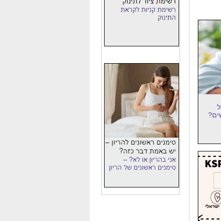
ל
ים?