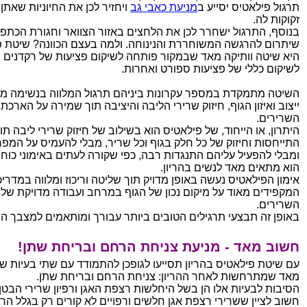
תרגול פילאטיס יסייע ב
מניעת כאבי גב
ויחזיר לכן את החיוניות שאתן 
זקוקות לה.
בנוסף, התרגול ישחרר לכן את הלחצים באזור הצוואר וחגורת הכתפי
שיתרום להרגשה המשוחררת והנינוחה. ולמה בעצם הכוונה? שיטת פ
היא שיטה וותיקה מאד שבמקור פותחה לשיקום פציעות של רקדנים
לשיקום כללי של פציעות ספורט ואחרות.
השיטה מתמקדת במספר עקרונות ביניהם תרגול המלווה בנשימה מו
ייצוב ואיזון הגוף, חיזוק שרירי הליבה והיציבה תוך שמירה על הארכת
השרירים.
היתרון, או הייחוד, של פילאטיס הוא בשילוב של חיזוק שרירי ליבה תו
התייחסות וחיזוק של כל חלק בגוף וכל שריר, מבלי להעמיס על המפ
ומבלי להפעיל עליהם התנגדות רבה, כפי שקורה לעתים באימוני כוח, 
הוא מתאים מאד לנשים בהריון.
אימון הפילאטיס נעשה באופן מדויק תוך שליטה וריכוז ומלווה במדריכ
המקפידים מאוד על מיקום נכון של הגוף במרחב ועבודה מדויקת של
השרירים.
באופן זה תבצעי תרגילים הטובים ביותר עבורך ומותאמים למצבך ה
חשוב מאד - מניעת צניחת הרחם ובריחת שתן!
עם שיטת פילאטיס בהריון תסייעו לגופכן להתמודד עם שתי בעיות ש
מאד שמתרחשות לאחר ההריון: צניחת הרחם ובריחת שתן.
הסיבות לבעיות אלו הן בשל היחלשות רצפת האגן ורפיון שרירי הבטן.
חשוב לציין ששרירי רצפת אגן חלשים ורפויים לא קורים רק בגלל הריו