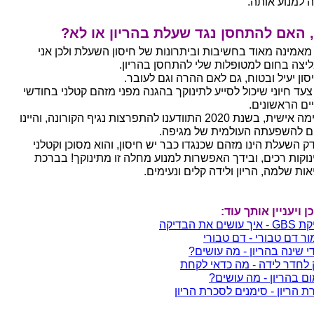
 למנוע אותה.
 האם להתחסן נגד שעלת בהריון או לא?
 מאמינה מאוד בחשיבות וביתרונות של חיסון השעלת ולכן אני
יצה בחום למטופלות שלי להתחסן בהריון.
סון יעיל ובטוח, גם לאם ההרה וגם לעובר.
 צעד חיוני שיכול לסייע לתינוקך בהגנה מפני מזהם קטלני בחודשי
ים הראשונים.
ובנימה אישית, בשנת 2020 התוודענו להתפרצות נגיף הקורונה, והיינו
ם להשפעתה העולמית של מגיפה.
דק השעלת הינו מזהם שכנגדו כבר יש חיסון, והוא מסוכן וקטלני
נוקות רכים, ובידך האפשרות למנוע מחלה זו מתינוקך! בברכת
ות שלמה, הריון ולידה קלים ונעימים.
ן ויעניין אותך עוד:
ך עושים את הבדיקה
ור דם טבורי - דם טבורי
י שינה בהריון - מה עושים?
 לחדר לידה - מה כדאי לקחת
ום בהריון - מה עושים?
ת הריון - סימנים לסכרת הריון