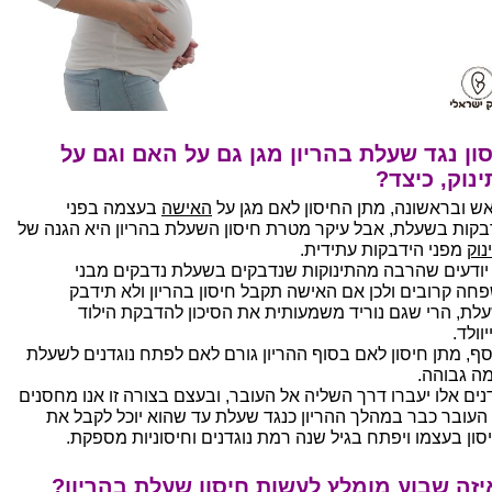
ון נגד שעלת בהריון מגן גם על האם וגם על
נוק, כיצד?
ש ובראשונה, מתן החיסון לאם מגן על
האישה
בעצמה בפני
בקות בשעלת, אבל עיקר מטרת חיסון השעלת בהריון היא הגנה של
נוק
מפני הידבקות עתידית.
 יודעים שהרבה מהתינוקות שנדבקים בשעלת נדבקים מבני
חה קרובים ולכן אם האישה תקבל חיסון בהריון ולא תידבק
לת, הרי שגם נוריד משמעותית את הסיכון להדבקת הילוד
וולד.
סף, מתן חיסון לאם בסוף ההריון גורם לאם לפתח נוגדנים לשעלת
ה גבוהה.
דנים אלו יעברו דרך השליה אל העובר, ובעצם בצורה זו אנו מחסנים
העובר כבר במהלך ההריון כנגד שעלת עד שהוא יוכל לקבל את
סון בעצמו ויפתח בגיל שנה רמת נוגדנים וחיסוניות מספקת.
זה שבוע מומלץ לעשות חיסון שעלת בהריון?