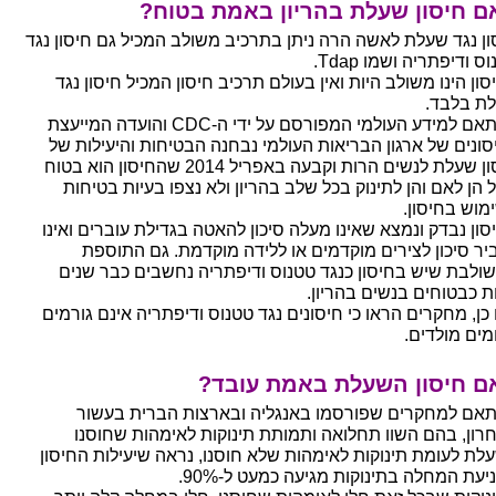
ם חיסון שעלת בהריון באמת בטוח?
ון נגד שעלת לאשה הרה ניתן בתרכיב משולב המכיל גם חיסון נגד
ס ודיפתריה ושמו Tdap.
ון הינו משולב היות ואין בעולם תרכיב חיסון המכיל חיסון נגד
ת בלבד.
בהתאם למידע העולמי המפורסם על ידי ה-CDC והועדה המייעצת
סונים של ארגון הבריאות העולמי נבחנה הבטיחות והיעילות של
חיסון שעלת לנשים הרות וקבעה באפריל 2014 שהחיסון הוא בטוח
ל הן לאם והן לתינוק בכל שלב בהריון ולא נצפו בעיות בטיחות
מוש בחיסון.
סון נבדק ונמצא שאינו מעלה סיכון להאטה בגדילת עוברים ואינו
יר סיכון לצירים מוקדמים או ללידה מוקדמת. גם התוספת
ולבת שיש בחיסון כנגד טטנוס ודיפתריה נחשבים כבר שנים
ת כבטוחים בנשים בהריון.
 כן, מחקרים הראו כי חיסונים נגד טטנוס ודיפתריה אינם גורמים
מים מולדים.
ם חיסון השעלת באמת עובד?
אם למחקרים שפורסמו באנגליה ובארצות הברית בעשור
רון, בהם השוו תחלואה ותמותת תינוקות לאימהות שחוסנו
לת לעומת תינוקות לאימהות שלא חוסנו, נראה שיעילות החיסון
עת המחלה בתינוקות מגיעה כמעט ל-90%.