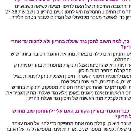
ת והתגובה החיסונית של האם לחיסון מגיעה לשיאה כשבועיים
לאחר מתן החיסון, ההמלצה היא לחסן נשים בהריון בין שבועות 27-36
יון כדי לאפשר מעבר מקסימלי של נוגדנים לעובר בטרם הלידה.
כך, למה חשוב לחסן נגד שעלת בהריון ולא לחכות עד אחרי
יון?
סון הניתן היום לילדים בארץ, נותן את ההגנה הטובה ביותר שיש
 המחלה.
ייתיות היא שהחסינות אצל תינוקות מתפתחת בהדרגתיות רק
ר קבלת מספר מנות חיסון.
אם לתוכנית חיסוני השגרה, חיסון השעלת ניתן לתינוקות בגיל
דשים, חצי שנה ובגיל שנה.
ת ולוקח זמן עד שהתינוק יפתח חסינות מספקת, תינוקות בחודשי
הם הראשונים אינם מוגנים באופן מלא נגד שעלת. מה שמגביר את
יבות לקבלת מנה ראשונה של חיסון נגד שעלת בהריון.
כבר חוסנתי בהריון הקודם, האם עליי להתחסן שוב מחדש
 הריון?
ובה היא כן. קבלת מנה אחת מספיקה כדי להגן על האם עצמה
י שעלת למשך מספר שנים, אך היא אינה מספיקה להגן על העובר