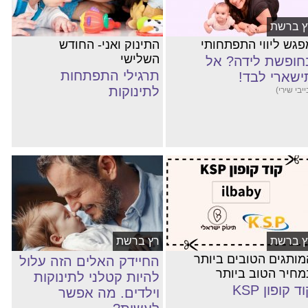
ץ ברשת
פגש ליווי התפתחותי
התינוק ואני- החודש
השלישי
חופשת לידה? אל
תרגילי התפתחות
ישארי לבד!
לתינוקות
ייבי שירי)
ץ ברשת
רץ ברשת
מותגים הטובים ביותר
החיידק האלים הזה עלול
מחיר הטוב ביותר
להיות קטלני לתינוקות
ד קופון KSP
וילדים. מה אפשר