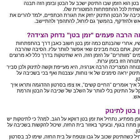
 בטן הוא הזמן שבו התינוק ישכב על הבטן ובזמן הזה תבנה
תית לכל ההתפתחות המוטורית שלו.
יבה על הבטן התינוק יחזק את חגורת הכתפיים, ילמד להרים את
ש ולהזדקף, בהמשך גם לזחול, להתהפך ולהתיישב.
ה הרבה פעמים "זמן בטן" נדחק הצידה?
יו, אחרי שהבנתם כמה זמן בטן חשוב כאבן דרך בהתפתחות
נוק, אתם בטח מבינים שאי אפשר לוותר עליו. הסיבה שהרבה
ים "מוותרים" על הזמן הזה, היא שתינוקות בדרך כלל לא מרוצים
נוחה הזו בזמן ערות.
תנוחה המצריכה הרבה אנרגיה, היא מעייפת וקשה לתינוק ולכן סביר
ינוק יראה סימנים של אי נוחות, עצבנות ואף בכי בשכיבה על
ן.
 איך אומרים "החיים קשים", אז צפו בסרטון ההדגמה ותראו איך
ל על התינוק בלי לוותר על השלב של שכיבה על הבטן והרמת
ש.
 בטן לתינוק
פן מפתיע, נתחיל את זמן בטן דווקא על הגב. למה? כי לתינוקות יש
ן מתח בגוף, ובעיקר באזור בית החזה, שיכול להקשות בשכיבה על
ן.
יל כשהתינוק שכוב על גבו ונטפח על בית החזה, שימו לב בסרטון