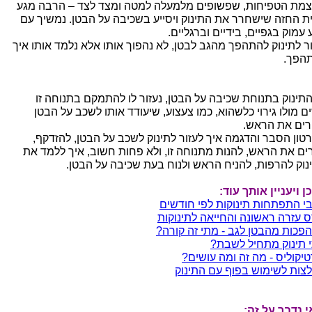
צמת הטפיחות, שפשופים מלמעלה למטה ומצד לצד – הרבה מגע
ת החזה שישחרר את התינוק ויסייע בשכיבה על הבטן. נמשיך עם
עמוק בגפיים, בידיים וברגליים.
ור לתינוק להתהפך מהגב לבטן, לא נהפוך אותו אלא נלמד אותו איך
הפך.
תינוק בתנוחת שכיבה על הבטן, נעזור לו להתמקם בתנוחה זו
ים מולו גירוי כלשהוא, כמו צעצוע, שיעודד אותו לשכב על הבטן
רים את הראש.
טון הסבר והדגמה איך לעזור לתינוק לשכב על הבטן, להזדקף,
ים את הראש, להנות מתנוחה זו, ולא פחות חשוב, איך ללמד את
נוק להרפות, להניח הראש ולנוח בעת שכיבה על הבטן.
ן ויעניין אותך עוד:
י התפתחות תינוקות לפי חודשים
ס עזרה ראשונה והחייאה לתינוקות
פכות מהבטן לגב - מתי זה קורה?
 תינוק מתחיל לשבת?
טיקוליס - מה זה ומה עושים?
צות לשימוש בפוף עם התינוק
י נדבר על זה: