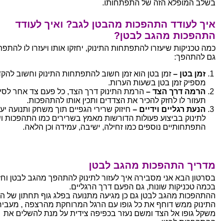
בשלב המופלא הזה של התפתחותו.
איך לעודד התהפכות מהבטן לגב?
ואיך לעודד
התהפכות מהגב לבטן?
כמה טכניקות שיעזרו להתפתחות התינוק, יחזקו אותו ויעזרו לו להתפ
גם להתהפך:
זמן בטן –
זמן בטן הוא זמן חשוב להתפתחות התינוק וחשוב להק
מספיק זמן בטן בשעות הערות.
הרמה דרך הצד –
הרמת התינוק דרך הצד, כל פעם צד אחר לסירו
תעזור לו לחזק להכיר את הצדדים ותכין אותו להתהפכות.
הנעת רגליים וידיים –
חיזוק שרירי הגפיים תוך משחק ותנועה יעז
לתינוק בביצוע פעולות הדורשות מאמץ בשרירים כמו התהפכות ו
התפתחותיים נוספים כמו זחילה, ישיבה, עמידה וכן הלאה.
מדריך התהפכות מהגב לבטן
בסרטון הבא אני מסבירה איך לעזור לתינוק להתהפך מהגב לבטן וח
בכמה טכניקות שונות, גם הפעם דרך הרגליים.
ההתהפכות מהגב לבטן גם כן מגיעה מתנועה בפלג גוף תחתון של הגו
התינוק ממש דוחף את כל גופו עם הרגל המרוחקת מהרצפה , מעביר
משקל גופו אל הצד ומשם נעזר בכפיפה צידית על מנת להשלים את