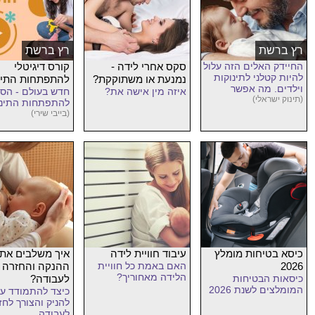
רץ ברשת
רץ ברשת
החיידק האלים הזה עלול
סקס אחרי לידה -
קורס דיגיטלי
להיות קטלני לתינוקות
נמנעת או משתוקקת?
להתפתחות התינ
וילדים. מה אפשר
איזה מין אישה את?
חדש בעולם - הס
לעשות?
(תינוק ישראלי)
להתפתחות התינו
(בייבי שירי)
כיסא בטיחות מומלץ
עיבוד חוויית לידה
איך משלבים את
2026
האם באמת כל חוויית
ההנקה והחזרה
הלידה מאחוריך?
כיסאות הבטיחות
לעבודה?
המומלצים לשנת 2026
כיצד להתמודד עם
להניק והצורך לחז
לעבודה