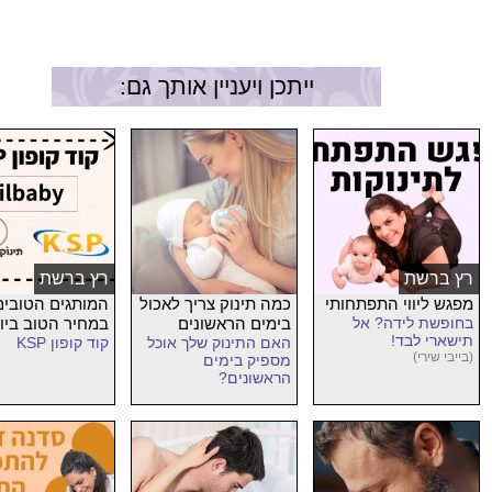
ייתכן ויעניין אותך גם:
רץ ברשת
רץ ברשת
מפגש ליווי התפתחותי
כמה תינוק צריך לאכול
המותגים הטובים
בחופשת לידה? אל
בימים הראשונים
במחיר הטוב ביו
תישארי לבד!
האם התינוק שלך אוכל
קוד קופון KSP
(בייבי שירי)
מספיק בימים
הראשונים?