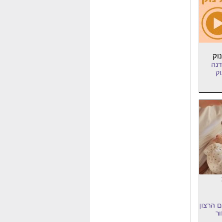
וק
דנה
ק
 הרצון
ור