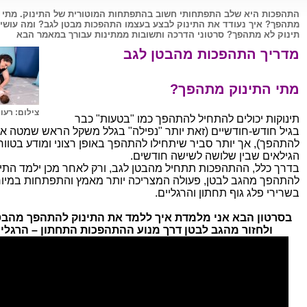
התהפכות היא שלב התפתחותי חשוב בהתפתחות המוטורית של התינוק. מתי 
מתהפך? איך נעודד את התינוק לבצע בעצמו התהפכות מבטן לגב? ומה עושי
תינוק לא מתהפך? סרטוני הדרכה ותשובות ממתינות עבורך במאמר הבא
מדריך התהפכות מהבטן לגב
מתי התינוק מתהפך?
צילום: רעו
תינוקות יכולים להתחיל להתהפך כמו "בטעות" כבר
בגיל חודש-חודשיים (זאת יותר "נפילה" בגלל משקל הראש שמטה א
להתהפך), אך יותר סביר שיתחילו להתהפך באופן רצוני ומודע בטווח
הגילאים שבין שלושה לשישה חודשים.
בדרך כלל, ההתהפכות תתחיל מהבטן לגב, ורק לאחר מכן ילמד התינ
להתהפך מהגב לבטן, פעולה המצריכה יותר מאמץ והתפתחות במיו
בשרירי פלג גוף תחתון והרגליים.
בסרטון הבא אני מלמדת איך ללמד את התינוק להתהפך מהבט
ולחזור מהגב לבטן דרך מנוע ההתהפכות התחתון – הרגלי