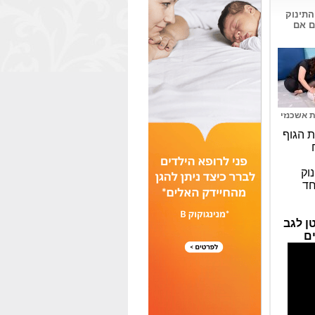
התינוק
ם אם
ת אשכנזי
ת הגוף
וק
חד
ן לגב
ים