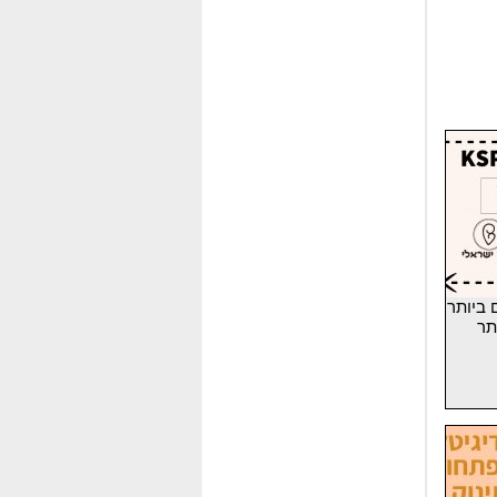
 ביותר
תר