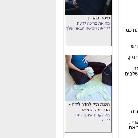
תח כמו
דיש
גין,
רו
שלבים
זרה
ף ,
 את