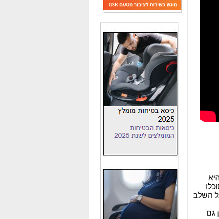
היא
כלו
על השלב
 גם