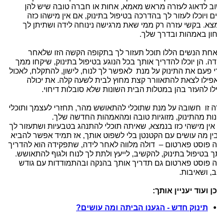
ב לדאוג לעזרה מראש מאמא, אחות או חברה טובה שיש להן
ם ויוכלו לעזור לך בהדרכה בטיפול בתינוק, אם אין מישהו כזה
צא. בקשי עזרה רק ממי שאת מרגישה נינוחה לידה ושתיתן לך
ון באמהות ובדרך שלך.
אחת הנשים הללו תוכל תעזור לך בתקופה הקשה הזו שלאחר
דה. הן יוכלו להדריך אותך בכל הנוגע בטיפול בתינוק, שיקחו ממך
י פעם את התינוק על מנת לאפשר לך לנוח, לישון, להתקלח, לאכול
אפילו לצאת להתאוורר קצת מחוץ לבית לשעה קלה. את יכולה
לו להעזר בהן במטלות הבית השונות שלא סובלות דיחוי.
ה זו חשובה על מנת שתוכלי להתאושש מהר, תחזרי לעצמך ותוכלי
נות מהתינוק, מזוגיות טובה ומהאמהות החדשה שלך.
אין מישהי כזו בנמצא, שאיתה תוכלי להתנהג בטבעיות ושתעזור לך
ין מה עושים עם הקטנטן בלי לשפוט אותך, אז תמיד אפשר להביא
ה פוסט פארטום – דולה מלווה לאחר לידה, שתפקידה הוא להדריך
ך בטיפול בתינוק, להקשיב, לייעץ ולתת לך לנוח ולגוף להתאושש.
ה פוסט פארטום גם תדריך אותך בהנקה ובהתמודדות עם גודש
ב, ושאיבות.
ן ועוד יעניין אותך:
תינוק חדש - הגענו הביתה ומה עושים?