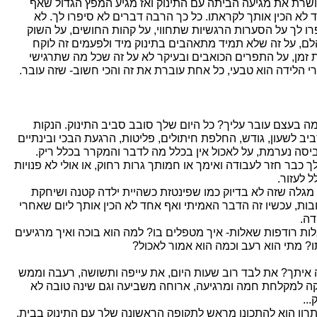
שרת את מגיעה הביתה עם התינוק ואז מגיע המפץ הגדול שאף
 לא הכין אותך לקראתו. כל כך הרבה דברים לא סיפרו לך. לא
רו לך על הסערות הרגשיות שתחווי, על קהות החושים, על השוק
לם, על זה שלא תמיד מתאהבים בתינוק מיד ולפעמים זה לוקח
 זמן, על התפרים הכואבים ובעיקר לא על זה שכל מה שתרגישי
י הלידה הוא טבעי, כל אחת עוברת את זה והכי חשוב- שזה עובר.
מה בעצם עובר עליך? כל היום שלך סובב סביב התינוק. הנקות
יב לשעון, גודש, החלפת חיתולים, פליטות, הרגעת הבכי ובינתיים
יסה נערמת, על לאכול אין בכלל מה לדבר והמקרר בכלל ריק.
ך כבר חזר לעבודה ואימך או חמותך גרות רחוק, או אולי לא פנויות
ל לעזור.
מגלה שזה לא בדיוק כמו שפינטזת כשהיית ילדה קטנה ושיחקת
בות, עכשיו זה הדבר האמיתי ואף אחד לא הכין אותך ליום שאחרי
דה.
ות רודפות שאלות- איך מטפלים בו? למה הוא בוכה ואיך מרגיעים
ו? מתי הוא רעב וכמה הוא אמור לאכול?
 איתך? את לבד רוב שעות היום, את עייפה ותשושה, רעבה וממש
קה למקלחת חמה ומרגיעה, ארוחה משביעה וגם שינה טובה לא
...
רון הוא להתכונן מראש לתקופה הראשונה שלך עם התינוק בבית.