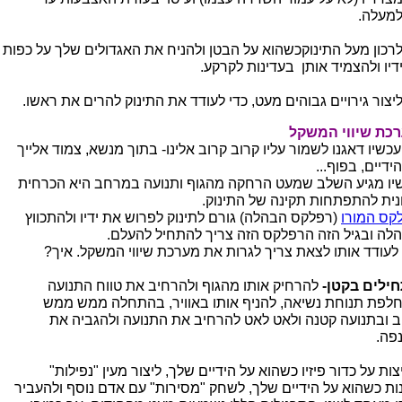
מעלה.
רכון מעל התינוקכשהוא על הבטן ולהניח את האגדולים שלך על כפות
דיו ולהצמיד אותן בעדינות לקרקע.
יצור גירויים גבוהים מעט, כדי לעודד את התינוק להרים את ראשו.
כת שיווי המשקל
עכשיו דאגנו לשמור עליו קרוב קרוב אלינו- בתוך מנשא, צמוד אלייך
ידיים, בפוף...
יו מגיע השלב שמעט הרחקה מהגוף ותנועה במרחב היא הכרחית
ונית להתפתחות תקינה של התינוק.
קס המורו
(רפלקס הבהלה) גורם לתינוק לפרוש את ידיו ולהתכווץ
לה ובגיל הזה הרפלקס הזה צריך להתחיל להעלם.
 לעודד אותו לצאת צריך לגרות את מערכת שיווי המשקל. איך?
ילים בקטן-
להרחיק אותו מהגוף ולהרחיב את טווח התנועה
לפת תנוחת נשיאה, להניף אותו באוויר, בהתחלה ממש ממש
ב ובתנועה קטנה ולאט לאט להרחיב את התנועה ולהגביה את
פה.
ות על כדור פיזיו כשהוא על הידיים שלך, ליצור מעין "נפילות"
ות כשהוא על הידיים שלך, לשחק "מסירות" עם אדם נוסף ולהעביר