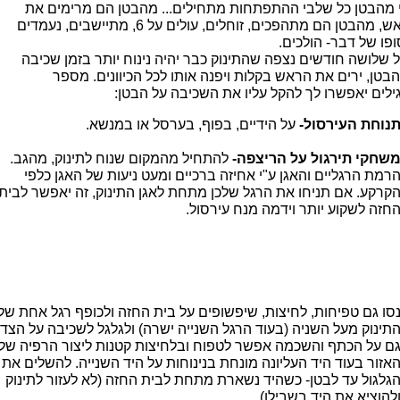
 מהבטן כל שלבי ההתפתחות מתחילים... מהבטן הם מרימים את
הראש, מהבטן הם מתהפכים, זוחלים, עולים על 6, מתיישבים, נעמדים
ופו של דבר- הולכים.
ל שלושה חודשים נצפה שהתינוק כבר יהיה נינוח יותר בזמן שכיבה
הבטן, ירים את הראש בקלות ויפנה אותו לכל הכיוונים. מספר
ילים יאפשרו לך להקל עליו את השכיבה על הבטן:
נוחת העירסול-
על הידיים, בפוף, בערסל או במנשא.
שחקי תירגול על הריצפה-
להתחיל מהמקום שנוח לתינוק, מהגב.
רמת הרגליים והאגן ע"י אחיזה ברכיים ומעט ניעות של האגן כלפי
קרקע. אם תניחו את הרגל שלכן מתחת לאגן התינוק, זה יאפשר לבית
חזה לשקוע יותר וידמה מנח עירסול.
סו גם טפיחות, לחיצות, שיפשופים על בית החזה ולכופף רגל אחת של
תינוק מעל השניה (בעוד הרגל השנייה ישרה) ולגלגל לשכיבה על הצד.
ם על הכתף והשכמה אפשר לטפוח ובלחיצות קטנות ליצור הרפיה של
אזור בעוד היד העליונה מונחת בנינוחות על היד השנייה. להשלים את
גלגול עד לבטן- כשהיד נשארת מתחת לבית החזה (לא לעזור לתינוק
להוציא את היד בשבילו).