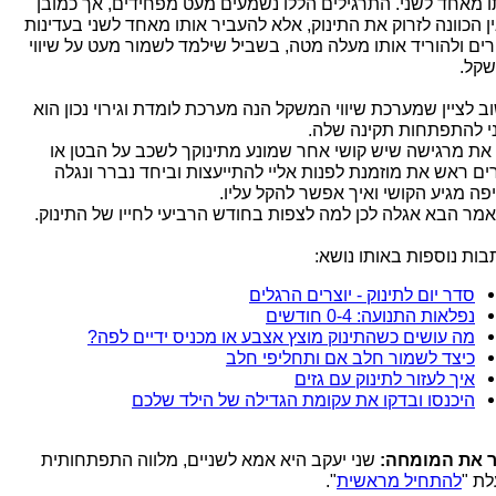
ו מאחד לשני. התרגילים הללו נשמעים מעט מפחידים, אך כמובן
ן הכוונה לזרוק את התינוק, אלא להעביר אותו מאחד לשני בעדינות
רים ולהוריד אותו מעלה מטה, בשביל שילמד לשמור מעט על שיווי
קל.
ב לציין שמערכת שיווי המשקל הנה מערכת לומדת וגירוי נכון הוא
ני להתפתחות תקינה שלה.
את מרגישה שיש קושי אחר שמונע מתינוקך לשכב על הבטן או
ים ראש את מוזמנת לפנות אליי להתייעצות וביחד נברר ונגלה
פה מגיע הקושי ואיך אפשר להקל עליו.
מר הבא אגלה לכן למה לצפות בחודש הרביעי לחייו של התינוק.
בות נוספות באותו נושא:
סדר יום לתינוק - יוצרים הרגלים
נפלאות התנועה: 0-4 חודשים
מה עושים כשהתינוק מוצץ אצבע או מכניס ידיים לפה?
כיצד לשמור חלב אם ותחליפי חלב
איך לעזור לתינוק עם גזים
היכנסו ובדקו את עקומת הגדילה של הילד שלכם
 את המומחה:
שני יעקב היא אמא לשניים, מלווה התפתחותית
לת "
להתחיל מראשית
".