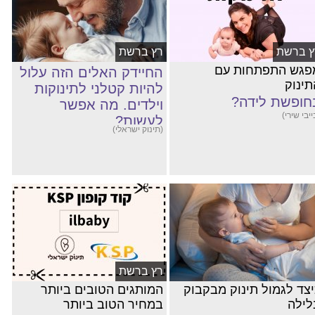
ץ ברשת
רץ ברשת
פגש התפתחות עם
החיידק האלים הזה עלול
תינוק
להיות קטלני לתינוקות
חופשת לידה?
וילדים. מה אפשר
ייבי שירי)
לעשות?
(תינוק ישראלי)
רץ ברשת
יצד לגמול תינוק מבקבוק
המותגים הטובים ביותר
לילה
במחיר הטוב ביותר