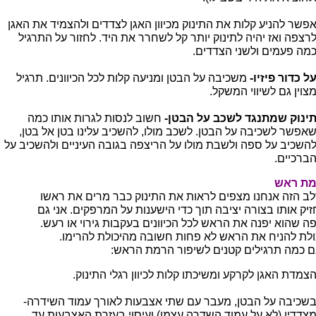
פשר להניע קלות את התינוק מכיוון האגן לצדדים ולהצמיד את האגן
רצפה ואז יהיה לתינוק יותר קל לשחרר את היד. לחזור על התרגיל
מה פעמים ולשני הצדדים.
ל כדור פיזיו-
משכיבה על הבטן ומניעה קלות לכל הכיוונים. תרגיל
צוין גם לשיווי המשקל.
ינוק שמתנגד לשכב על הבטן-
חשוב לנסות לגרות אותו כמה
אפשר לשכיבה על הבטן. לשכב מולו, להשכיב עלינו בטן אל בטן,
השכיב על ספה ולשבת מולו על הריצפה בגובה העיניים ולהשכיב על
ברכיים.
ת ראש
ב הזה אנחנו מצפים לראות את התינוק כבר מרים את ראשו
זיק אותו בצורה יציבה תוך כדי הישענות על המרפקים. אני גם
ה שהוא יפנה את הראש לכל הכיוונים בעקבות גירוי או רעש.
ולת להניח את הראש לא פחות חשובה מהיכולת להרימו.
ם כמה תרגילים קטנים לשיפור הרמת הראש:
צמדת האגן לקרקע ומשיכתו קלות לכיוון רגלי התינוק.
שכיבה על הבטן, מעבר עם שתי אצבעות לאורך עמוד השידרה-
צדדיו (לא על עמוד השדרה עצמו) ועיסוי בעזרת האצבעות עד