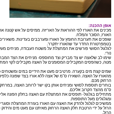
אופן ההכנה:
מכינים את האורז לפי ההוראות על האריזה. ממיסים על אש קטנה את
האורז, הסוכר והמלח.
שופכים את תערובת החומץ על האורז ומערבבים בעדינות. משאירים
בטמפרטורת החדר עד שהאורז יתקרר.
לגלגול הסושי פורשים את המחצלת על משטח העבודה, מניחים מעל
נורי.
שימו לב שלאצה יש צד מבריק וצד מחוספס- מניחים את הצד המברי
מטה, כשהפסים המקבילים המסומנים על האצה מקבילים לקוי המח
שמים קצת מים בקערה. מרטיבים מעט את הידיים במים ומשטחים כ
מהאורז על האצה. השאירו ס"מ של אצה ללא אורז בצד שפונה כלפיכ
הרחוק מכם.
ס"מ מהצד הקרוב אליכם.
מתחילים בגלגול- תופסים את המחצלת עם האצה בחלק הפונה אלי
ומגלגלים מעל התוספות.
ממשיכים לגלגל ולהדק את האצה עם האורז בעזרת המחצלת וסוגרי
הרול על ידי הרטבת חלק האצה הרחוק מאיתנו עם מעט מים והידוק ס
הרול.