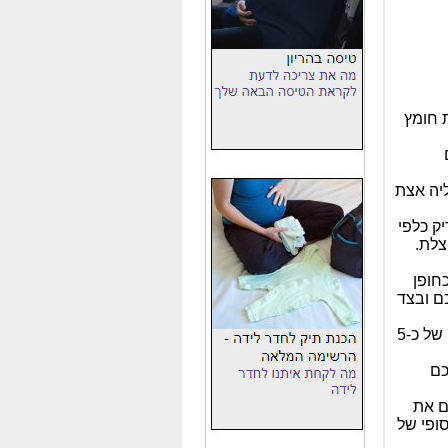
 חומץ
יה אצת
ק כלפי
צלת.
חופן
ם ובצד
בוחרים תוספות לסושי ומניחים אותן בקו ישר לרוחב האצה, במרחק של כ-5
כם
ם את
ופי של