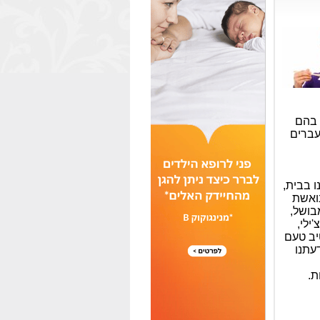
 בהם
עברים
ו בבית,
נואשת
בושל,
ילי,
יב טעם
עתנו
ת.