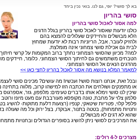
בא לך סושי? יופי, גם לנו. בואי נכין ביחד
סושי בהריון
למה אסור לאכול סושי בהריון
כולנו יודעות שאסור לאכול סושי בהריון בגלל הדגים
הלא מבושלים והחיידקים שעלולים להמצא בהם
ולהזיק לעובר. אבל, הריוניות רבות לא יודעות שמחוץ
לבית גם אכילת סושי צמחוני אינה מומלצת.
למה? מכיוון שהסושי הצמחוני נחתך ברוב המקומות על קרשי חיתוך
הטבחים משתמשים גם לחיתוך הסושי הצמחוני. כלומר, חיידקים מו
מהדגים הנאים אל הסושי הצמחוני.
למאמר המלא בנושא מה אסור לאכול בהריון לחצי כאן >>
ובכל זאת, אנחנו רוצות סושי! ועכשיו! מה עושים? מכינים סושי לעצמנ
או מתפנקים ושולחים את הכתבה הזו למישהו קרוב, מלווה בתחינה 
שיכין לנו סושי וימלא אותו בדברים טעימים: מלפפון, גזר, אספרגוס מ
סלמון צלוי על מחבת, טונה מקופסא מעורבבת עם מעט מיונז ורוטב צ'
פלפל קלוי, פטריות שיטאקי, קנפיו (רצועות דלעת מתוקות- להשיג בט
וחנויות מתמחות), בטטה בתנור, אבוקדו, בצל ירוק וכל מה שעולה בד
שהוא לא דגים לא מבושלים.
את המרכיבים לסושי ניתן להשיג בסופרים הגדולים ובחנויות מתמחו
מצרכים ל-4 רולים: