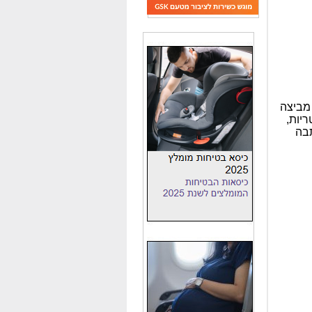
 מביצה
ריות,
תבה