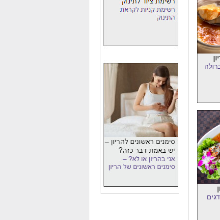
ן
רולה
גים