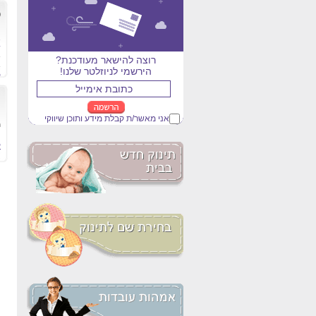
כ
ל
א
א
רוצה להישאר מעודכנת?
א
הירשמי לניוזלטר שלנו!
ק
מ
מ
אני מאשר/ת קבלת מידע ותוכן שיווקי
מ
ק