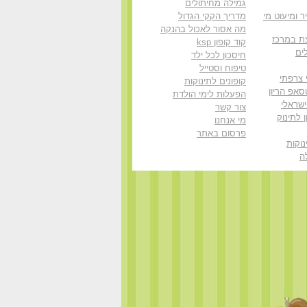
גמילה מחיתולים
ר ומיעוט מי
מדריך הקקי הגדול
מה אסור לאכול בהנקה
ת במרכז
קוד קופון ksp
ים
חיסכון לכל ילד
טיפוח וסטייל
 צרפתי
קופונים לתינוקות
סאפ הריון
הפעלות לימי הולדת
ישראלי
צור קשר
 לתינוק
מי אנחנו
פרסום באתר
וקות
ה