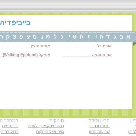
אוביטרל
אוקסיטוצין
אפיזוטומיה
אפיקל (Walking Epidural)
ון:
הריון ולידה:
תינוקות:
במהלך ההר
מחשבון הריון
כמה תינוק צריך לאכול
ירידת מים
ריון
שבועות הריון
גזים אצל תינוקות
ברזל בהריון