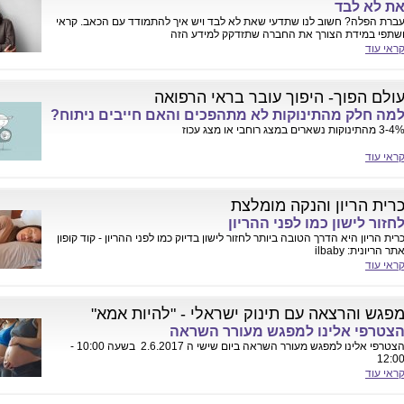
ת לא לבד
ברת הפלה? חשוב לנו שתדעי שאת לא לבד ויש איך להתמודד עם הכאב. קראי
שתפי במידת הצורך את החברה שתזדקק למידע הזה
ראי עוד
ולם הפוך- היפוך עובר בראי הרפואה
מה חלק מהתינוקות לא מתהפכים והאם חייבים ניתוח?
3- מהתינוקות נשארים במצג רוחבי או מצג עכוז
ראי עוד
רית הריון והנקה מומלצת
חזור לישון כמו לפני ההריון
רית הריון היא הדרך הטובה ביותר לחזור לישון בדיוק כמו לפני ההריון - קוד קופון
תר הריונית: ilbaby
ראי עוד
פגש והרצאה עם תינוק ישראלי - "להיות אמא"
צטרפי אלינו למפגש מעורר השראה
הצטרפי אלינו למפגש מעורר השראה ביום שישי ה 2.6.2017 בשעה 10:00 -
12:0
ראי עוד