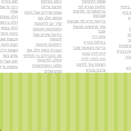
שמות לתינוקות
כיסא בטיחות
חום בהריון
 ביתית
חלוקת ההריון לפי
קפיצת גדילה
ריבוי מי שפי
טרימסטרים, חודשים
שפיר
ביוץ
טונוס שרירים אצל תינוק
ושבועות
דולה מומלצ
ן
אחסון חלב אם
בדיקות הריון לפי שבועות
דולה בירושל
סדר יום לתינוקות
מתי מרגישים תנועות
דולה בצפון
ת
התפתחות תינוקות
עובר
ניתוח קיסרי
גי
בקיעת שיניים אצל
פקק רירי
תינוקות
קבוצות וואט
ר
בחילות בהריון
ריפלוקס תינוקות
חנות תינוק 
יסטיות
בדיקת העמסת סוכר
הגברת כמות חלב אם
הוצאת דרכון
ת בהריון
זירוז לידה טבעי
מה ההבדלים בין תחליפי
גודש בשד
ורי
תיק לחדר לידה
החלב לתינוקות
חום אצל תינ
רשימת ציוד לתינוק
מלווה התפתחותית
עקומת גדיל
ון
צרבת בהריון
טורטיקוליס