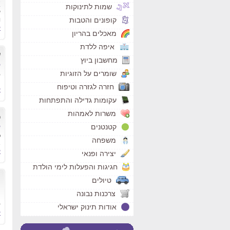
א
שמות לתינוקות
ע
קופונים והטבות
ו
ק
מאכלים בהריון
איפה ללדת
ע
מחשבון ביוץ
ל
שומרים על הזוגיות
4%
חזרה לגזרה וטיפוח
ק
עקומות גדילה והתפתחות
משרות לאמהות
כ
קטנטנים
ל
כ
משפחה
א
ק
יצירה ופנאי
חגיגות והפעלות לימי הולדת
מ
טיולים
ה
צרכנות נבונה
0
אודות תינוק ישראלי
ק