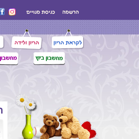
ה
ת
8 תר