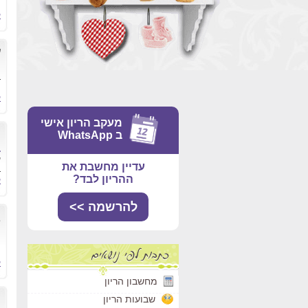
ה
ק
ע
ח
ב
ק
מעקב הריון אישי
מ
ב WhatsApp
ב
ע
עדיין מחשבת את
ב
ההריון לבד?
ק
להרשמה >>
ב
צ
צ
ק
מחשבון הריון
ה
שבועות הריון