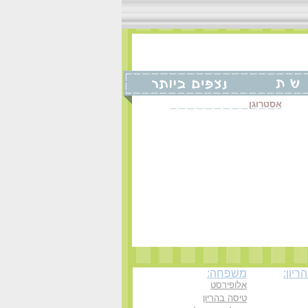
אסטרוגן
יון:
משפחה:
אלופירסט
טיסה בהריון