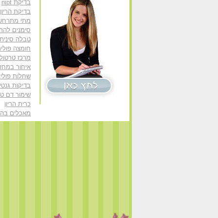
בדיקת nipt
בדיקת הריון
מתי מתרחש 
סימנים להריו
טבלה סינית
חומצה פולי
מרכז טרטולו
איחור במחזו
שחלות פוליצ
בדיקות גנטיו
שימור דם טב
כרית הריון
מאכלים בהרי