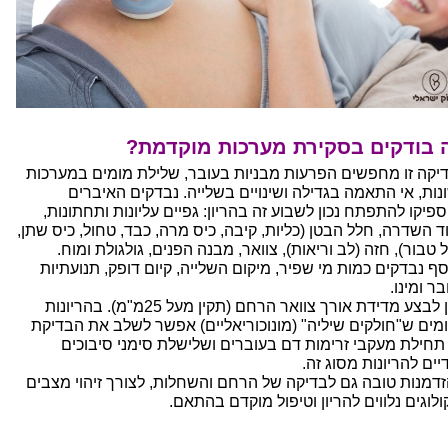
 בודקים בסקירת מערכות מוקדמת?
יקה זו מחפשים הפרעות מבניות בעובר, שלילת מומים במערכות
נות, אי התאמה בגדילה ושינויים בשלייה. נבדקים האיברים
פיקו להתפתח נכון לשבוע זה בהריון: גפיים עליונות ותחתונות,
ד השדרה, חלל הבטן (כליות, קיבה, כיס מרה, כבד, טחול, כיס שתן,
טבור), חזה (לב וריאות), צוואר, מבנה הפנים, גולגולת ומוח.
סף נבדקים כמות מי שפיר, מיקום השלייה, קיום דופק, תנועתיות
ר ומינו.
ניתן לבצע מדידת אורך צוואר הרחם (תקין מעל 25מ"מ). בהריונות
מים ש"חולקים שיליה" (מונוכוריאליים) אפשר לשלב את הבדיקת
תחילת מעקבי זרימות דם בעוברים ושלישלת סימני סיבוכים
יים להריונות מסוג זה.
הזדמנות טובה גם לבדיקה של הרחם והשחלות, לצורך זיהוי מצבים
ולוגים נלווים להריון וטיפול מוקדם בהתאם.