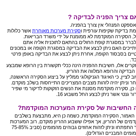
ם צריך הפניה לבדיקה ?
ספקט המנהלי אין צורך בהפניה.
מת בדיקת שקיפות עורפית ו
סקירת מערכות מאוחרת
אשר כלולות
, הסקירה המוקדמת לא ממומנת על ידי משרד הבריאות.
לברר במסגרת קופת החולים בהתאם לתוכנית אליה אתם
ייכים האם ניתן לבצע את הבדיקה במסגרת הקופה או במכונים
יים בסבסוד הקופה, אחרת ניתן לבצע את הבדיקה באופן פרטי
ד.
קרים אלו, חשיבות ההפניה הינה ככלי תקשורת בין הרופא שמבצע
הבדיקה והרופא המלווה את ההריון.
 לציין, כי האיגוד הגניקולוגי ממליץ על ביצוע הסקירה הראשונה,
ר וניתן יהיה לזהות מצבים המצריכים התייחסות בשלב מוקדם.
 כן, סקירה מוקדמת מסננת את הנשים הזקוקות לדיקור מי שפיר
ור גנטי אשר ניתן לבצע החל משבוע 16.
 החשיבות של סקירת המערכות המוקדמת?
 האמור, הסקירה המוקדמת, כשמה כן היא, מתבצעת בשלבים
דמים של ההריון, אך אפילו ששבוע ההריון מוקדם, רוב המערכות
כבר התפתחו וניתן לזהות אחוזים גבוהים מהמומים (סביב 75-85%
ומים המבניים הגדולים).