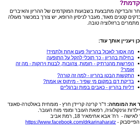
קדמת?
ר והבדיקה מתבצעת בשבועות המוקדמים של ההריון והאיברים
דקים קטנים מאוד, מעבר לניסיון הרופא, יש צורך במכשור מעולה
מתמרים ברזולוציה טובה.
ן ויעניין אותך עוד:
מה אסור לאכול בהריון? פעם אחת ולתמיד!
בחילות בהריון - כך תוכלי להקל על התופעה
הפרשות מהנרתיק - חומות, צהובות, לבנות וירוקות - מה זה
אומר?
התקשות הבטן בהריון - למה זה קורה?
בדיקת דם במקום מי שפיר - מיתוס או אמת?
דליות בהריון - כאבים בפות וברגליים
 את המומחה:
ד”ר קרינה קריידן חרץ - מומחית באולטרה-סאונד
לדות וגינקולוגיה, רפואת העובר ומומי מוח העובר.
לאישה - רח' אבא אחימאיר 18, רמת אביב
הפייסבוק -
https://www.facebook.com/drkarinaharatz