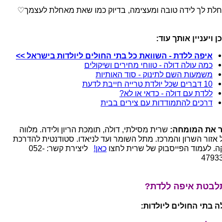
לת לך לידה טובה ומעצימה, בדיוק כמו שאת מאחלת לעצמך♡
ן ויעניין אותך עוד:
איפה ללדת - השוואת כל בתי החולים ליולדות בישראל >>
כמה עולה דולה - טווחי מחירים ושיקולים
משמעות השם לתינוק - סוד האותיות
10 דברים שכל יולדת טרייה חייבת לדעת
ללדת עם דולה - כדאי או לא?
דרכים להתמודדות עם צירים בבית
 את המומחה:
שרית מסילתי, דולה, תומכת הריון ולידה. מלווה
 אזור השרון והמרכז. מתל השומר ועד לניאדו. סטודנטית להדרכת
ה. לעמוד הפייסבוק של שרית לחצו
כאן!
ליצירת קשר: 052-
4793
בטת איפה ללדת?
ה בתי החולים ליולדות: