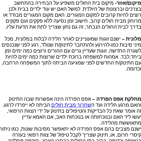
יקום/אזור-
מיקום בית החולים משפיע על הבחירה בהתחשב
צרכים וברצונות של היולדת. למשל האם יש עוד ילדים בבית ולכן
וצים להיות קרובים למקום המגורים. האם מקום המגורים מבודד או
רוחק מבית חולים קרוב. חישוב זמן נסיעה ללא פקקים ועם פקקים
דרך לבית החולים הנבחר, זה גם נתון שצריך לתת את הדעת עליו.
לונית –
ישנם זוגות שמעוניינים לאחר הלידה לבלות במלונית, מכל
יני סיבות כמו-להירגע ולהתחבר לתינוק/ת שנולד, רגע לפני שנכנסים
שגרה החדשה. זוגות שעדיין גרים עם ההורים ורוצים כמה ימים זמן
יחד,לבד. אמהות למשפחה ברוכת ילדים שרוצות כמה ימים להיות
ם התינוק/ת החדשים לפני שמגיעה הביתה לתוך המשפחה הרחבה,
כדומה.
חלקת אפס הפרדה –
אפס הפרדה הינה אפשרות שבה התינוק
האם מרגע הלידה ועד ה
שחרור מבית חולים
הביתה לא ייפרדו לרגע.
ה אומר שאת כל הבדיקות והטיפולים בתינוק על ידי הצוות הרפואי,
עשו ליד האם ובנוכחותה או בנוכחות האב, אם האמא עדיין
תאוששת מהלידה.
שנם מצבים בהם אפס הפרדה לא יתאפשר מסיבות שונות, כמו ניתוח
יסרי חרום, או, תינוק שצריך לקבל טיפול של צוות רפואי בעזרה
נשימה וכדומה. ברוב בתי החולים ברחבי הארץ , הוקמה מחלקה