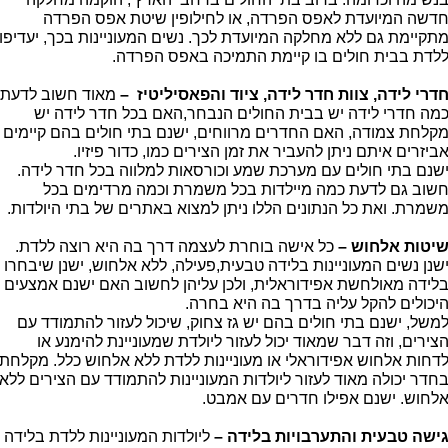
דשה המיועדת לאפס הפרדה, או לחילופין שיטת אפס הפרדה
תקיימת גם ללא מחלקה המיועדת לכך. נשים המעוניינות בכך, יעדיפו
לדת בבית חולים בו קיימת התמיכה באפס הפרדה.
דרי לידה, צוות חדר לידה, ציוד והפאסיליטיז –
מאוד חשוב לדעת
מה חדרי לידה יש בבית החולים הנבחר,האם בכל חדר לידה יש
קלחת צמודה, האם החדרים מרווחים, ישנם בתי חולים בהם קיימים
ביזרים איתם ניתן להעביר את זמן הצירים כמו, כדור פיזיו.
שנם בתי חולים עם מערכת שמע וכורסאות למלווה בכל חדר לידה.
שוב גם לדעת כמה מיילדות בכל משמרת וכמה מרדימים בכל
שמרת. ואת כל הנתונים הללו ניתן למצוא באתרים של בתי היולדות.
יטות אלחוש –
כל אישה בוחרת לעצמה דרך בה היא רוצה ללדת.
שנן נשים המעוניינות בלידה טבעית,פעילה, ללא אלחוש, ישנן שיבחרו
לידה מאולחשת אפידוראלית, ולכן עליהן לחשוב האם ישנם אמצעים
יכולים להקל עליה בדרך בה היא בחרה.
משל, ישנם בתי חולים בהם יש גז צחוק, שיכול לעזור להתמודד עם
צירים, וזה דבר שמאוד יכול לעזור ליולדת שמעוניינת להימנע או
דחות אלחוש אפידוראלי או מעוניינות ללדת ללא אלחוש כלל. מקלחת
חדר יכולה מאוד לעזור ליולדות המעוניינות להתמודד עם הצירים ללא
לחוש. ישנם אפילו חדרים עם אמבט.
ישה טבעית והתערבויות בלידה –
ליולדות המעוניינות ללדת בלידה