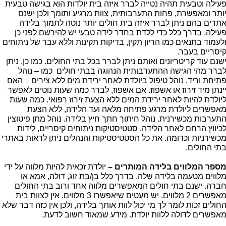
עילה וטבעית תהיה נטייה לברר איזה בית יולדות הוא בגישה טבעית
ותר ומאפשרת, פחות התערבותית, צוות מרגיע ותומך ולכן ישנם
תרים בהם ניתן לברר איזה בית חולים יותר נוטה לתמוך בלידה
עילה. בדרך כלל כדי ללדת בחדר לידה טבעי יש להירשם לפני כן
לעמוד בתנאים כמו הריון תקין, בדיקות תקינות וללא עבר של ניתוחים
יסריים בעבר.
שנם עוד קריטריונים ואותם ניתן לברר בכל בתי החולים. כמו כן, ניתן
ברר מהי הגישה ההתערבותית הנהוגה בבתי חולים כמו – נוהל
תיחת וריד, נוהל טיפול ביולדת לאחר ירידת מים ללא צירים – האם
ינתן מיד זירוז או אשפוז. אם אשפוז, לברר כמה שעות נוטים לאפשר
יולדת להיות לאחר ירידת המים ללא הצעת זירוז רפואי. כמה שעות
אפשרים ליולדת מרגע פתיחה מלאה ועד הלידה, ללא הצעת
תערבות מכשירנית. נוהל חיתוך חתך חיץ בלידה. נוהל מתן פיטוצין
כיווץ הרחם לאחר הלידה. סטטיסטיקות ניתוחים קיסריים, לידות
כשירניות וכדומה. את כל הסטטיסטיקות והנהלים ניתן לראות באתרי
תי החולים.
ספר המלווים בלידה המותרים –
יולדת זכאית להיות מלווה על ידי
לווים מטעמה בלידה שלה. בדרך כלל בן/בת זוג, דולה, אמא או
ברה. ישנם בתי חולים המאפשרים מלווה אחד ורוב בתי החולים
מאפשרים 2 מלווים. יש מעטים שיאפשרו 3 מלווים. אין לצוות בית
חולים זכות לומר לך מי יכול לוות אותך בלידה, ולכן אין כזה דבר שלא
אפשרים לדולה ללוות יולדת. מידע שמאוד חשוב לדעת.