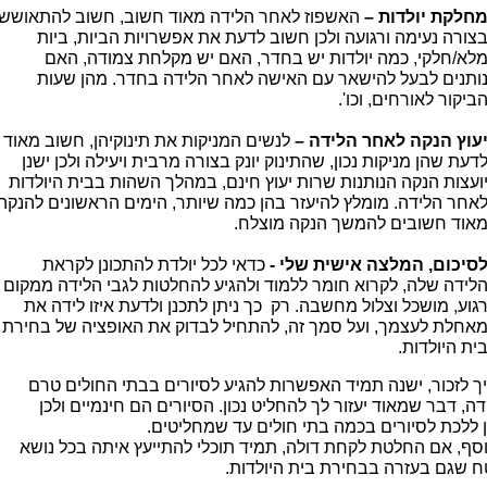
חלקת יולדות –
האשפוז לאחר הלידה מאוד חשוב, חשוב להתאושש
צורה נעימה ורגועה ולכן חשוב לדעת את אפשרויות הביות, ביות
לא/חלקי, כמה יולדות יש בחדר, האם יש מקלחת צמודה, האם
ותנים לבעל להישאר עם האישה לאחר הלידה בחדר. מהן שעות
ביקור לאורחים, וכו'.
עוץ הנקה לאחר הלידה –
לנשים המניקות את תינוקיהן, חשוב מאוד
דעת שהן מניקות נכון, שהתינוק יונק בצורה מרבית ויעילה ולכן ישנן
ועצות הנקה הנותנות שרות יעוץ חינם, במהלך השהות בבית היולדות
אחר הלידה. מומלץ להיעזר בהן כמה שיותר, הימים הראשונים להנקה
אוד חשובים להמשך הנקה מוצלח.
סיכום, המלצה אישית שלי -
כדאי לכל יולדת להתכונן לקראת
לידה שלה, לקרוא חומר ללמוד ולהגיע להחלטות לגבי הלידה ממקום
גוע, מושכל וצלול מחשבה. רק כך ניתן לתכנן ולדעת איזו לידה את
אחלת לעצמך, ועל סמך זה, להתחיל לבדוק את האופציה של בחירת
ית היולדות.
יך לזכור, ישנה תמיד האפשרות להגיע לסיורים בבתי החולים טרם
ה, דבר שמאוד יעזור לך להחליט נכון. הסיורים הם חינמיים ולכן
ן ללכת לסיורים בכמה בתי חולים עד שמחליטים.
וסף, אם החלטת לקחת דולה, תמיד תוכלי להתייעץ איתה בכל נושא
ח שגם בעזרה בבחירת בית היולדות.