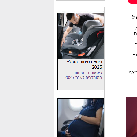
יל
ם
ם
ים
 האף