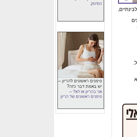
ינתיים,
ים
.
א