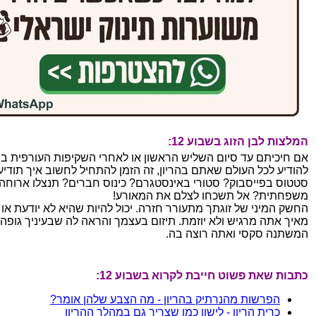
המלצות לבן הזוג בשבוע 12:
אם חיכיתם עד סיום השליש הראשון או לאחרי השקיפות העורפית ב
להודיע לכל העולם שאתם בהריון, זה הזמן להתחיל לחשוב איך תודיעו
סטטוס בפייסבוק? סטורי באינסטגרם? כינוס חברים? תנצלו ארוחה
משפחתית? אל תשכחו לצלם את המאורע!
החשק המיני של זוגתך מתעורר חזרה. יכול להיות שהיא לא יודעת א
מאיך אתה מרגיש ולא יוזמת. תיזום בעצמך והראה לה שבעיניך גופה
המשתנה סקסי ואתה רוצה בה.
כתבות שאת פשוט חייבת לקרוא בשבוע 12:
הפרשות מהנרתיק בהריון - מה הצבע שלהן אומר?
כרית הריון - לישון כמו שצריך גם במהלך ההריון