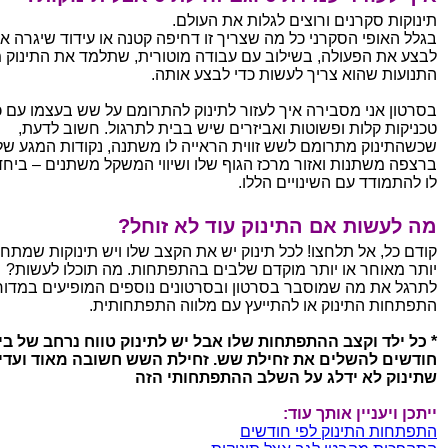
תינוקות סקרנים ורוצים לגלות את העולם.
בגלל האופי הסקרני כל מה שצריך זו דחיפה קטנה או עידוד שיגרה א
לבצע את הפעולה, בשילוב עם עבודה מוטורית, שתלמד את התינוק 
התנועות שהוא צריך לעשות כדי לבצע אותה.
בסרטון אני מסבירה איך לעזור לתינוק להתרומם על שש בעצמו עם 
טכניקות קלות ופשוטות ואביזרים שיש בבית לתרגול. חשוב לדעת,
שכשהתינוק מתרומם לשש זווית הראייה לו משתנה, נקודות המגע של
ברצפה משתנות ואזור מרכז הגוף שלו ושיווי המשקל משתנים – ביחד 
לו להתמודד עם השינויים הללו.
מה לעשות אם התינוק עוד לא זוחל?
קודם כל, אל תלחצו! לכל תינוק יש את הקצב שלו ויש תינוקות שמתחי
יותר מאוחר או יותר מוקדם שלבים בהתפתחות. מה תוכלו לעשות?
לתרגל את מה שמוסבר בסרטון ובסרטונים נוספים המופיעים במדור
התפתחות התינוק או להתייעץ עם מלווה התפתחותית.
חודשים להשלים את זחילת שש. זחילת השש חשובה מאוד ועדי
שתינוק לא ידלג על השלב ההתפתחותי הזה
ייתכן ויעניין אותך עוד:
התפתחות התינוק לפי חודשים