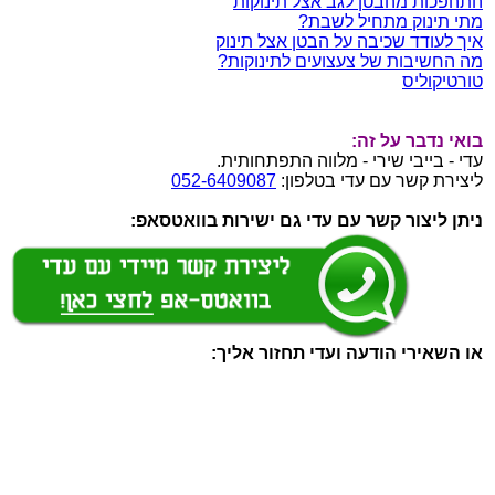
התהפכות מהבטן לגב אצל תינוקות
מתי תינוק מתחיל לשבת?
איך לעודד שכיבה על הבטן אצל תינוק
מה החשיבות של צעצועים לתינוקות?
טורטיקוליס
בואי נדבר על זה:
עדי - בייבי שירי - מלווה התפתחותית.
ליצירת קשר עם עדי בטלפון:
052-6409087
ניתן ליצור קשר עם עדי גם ישירות בוואטסאפ:
או השאירי הודעה ועדי תחזור אליך: