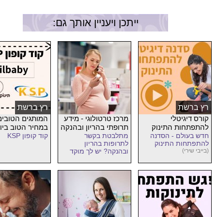
ייתכן ויעניין אותך גם:
רץ ברשת
רץ ברשת
קורס דיגיטלי
מרכז טרטולוגי - מידע
המותגים הטובים
להתפתחות התינוק
תרופתי בהריון ובהנקה
במחיר הטוב ביו
חדש בעולם - הסדנה
מתלבטת בקשר
קוד קופון KSP
להתפתחות התינוק
לתרופות בהריון
(בייבי שירי)
ובהנקה? יש לך מוקד
חינם לשאלות