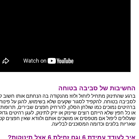
החשיבות של סביבה בטוחה
ברגע שהתינוק מתחיל לזחול ולזוז מהנקודה בה הנחתם אותו חשוב ל
לסביבה בטוחה. להקפיד לסגור שקעים שלא בשימוש, להגן על פינות
ברהיטים נמוכים כמו שולחן הסלון, להרחיק חפצים שבירים, תרופות,
או כל חפץ שלא הייתם רוצים שיינזק או יזיק לתינוק, לעגן רהיטים גדול
שעלולים ליפול אם מטפסים או מושכים אותם ולוודא שאין חפצים קטנ
שאריות בלונים וכדומה המסוכנים לבליעה.
איך לעודד עמידת 6 וגם זחילת 6 אצל תינוקות?