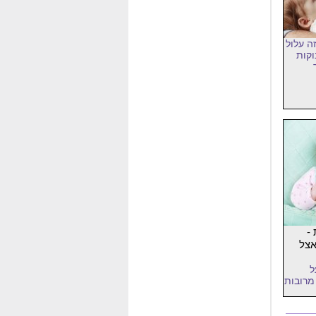
ה עלול
וקות
-
אצל
ל
מרובות