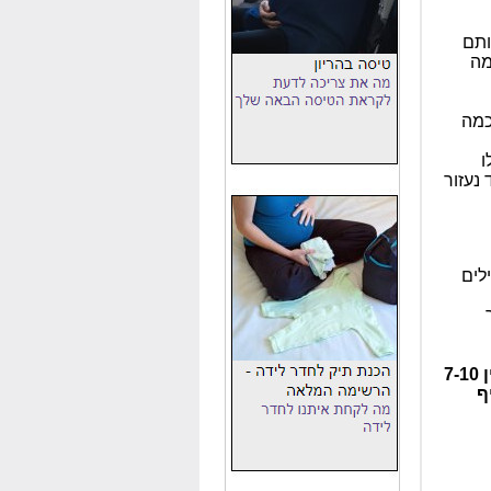
ותם
מה
כמה
ו
נעזור
לים
* כל ילד וקצב ההתפתחות שלו אבל יש לתינוק טווח נרחב של בין 7-10
ף