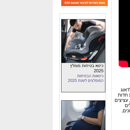
דאוג
 חדות
 עציצים
ים
ים,