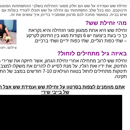
זחילת שש ועמידה על שש הם חלק מסוגי הזחילות בשלבי ההתפתחות המוטור
תינוקכם. כמו בכל שלב התפתחותי גם זחילה על שש תוכלו לעודד בקלות עם א
שיש בבית. במאמר מחכה לכם סרטון שמסביר בדיוק איך עושים את זה.
מהי זחילת שש?
זחילת שש היא אחת ממגוון סוגי הזחילה והיא נקראת
כך כי בעת ביצועה יש 6 נקודות מגע בין התינוק לקרקע
– שתי כפות רגליים, שתי כפות ידיים ושתי ברכיים.
צילום: רעו
באיזה גיל מתחילים לזחול?
זחילת שש לרוב מתחילה אחרי זחילת הגחון, אשר חיזקה את שרירי 
התינוק, את ידיו ואת רגליו, על מנת לסייע לו להרים את משקלו למצב
תינוקות מתחילים לזחול בטווח הגילאים 7-10 חודשים 
תקינה.
אתם מוזמנים לצפות בסרטון על זחילת שש ועמידת שש אצל תי
של בייבי שירי