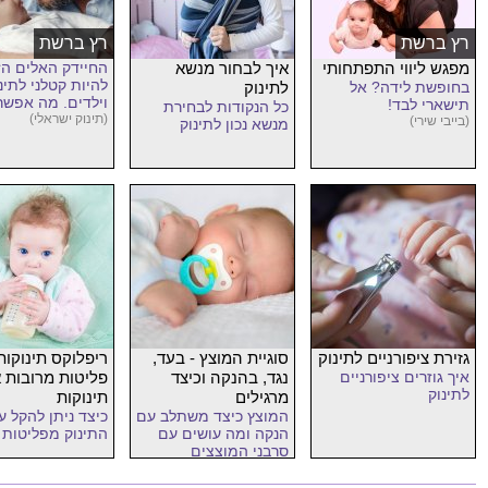
רץ ברשת
רץ ברשת
מפגש ליווי התפתחותי
איך לבחור מנשא
החיידק האלים הז
להיות קטלני לתינ
בחופשת לידה? אל
לתינוק
וילדים. מה אפשר
תישארי לבד!
כל הנקודות לבחירת
לעשות?
(תינוק ישראלי)
(בייבי שירי)
מנשא נכון לתינוק
גזירת ציפורניים לתינוק
סוגיית המוצץ - בעד,
ריפלוקס תינוקות 
איך גוזרים ציפורניים
נגד, בהנקה וכיצד
פליטות מרובות 
לתינוק
מרגילים
תינוקות
המוצץ כיצד משתלב עם
כיצד ניתן להקל ע
הנקה ומה עושים עם
התינוק מפליטות 
סרבני המוצצים