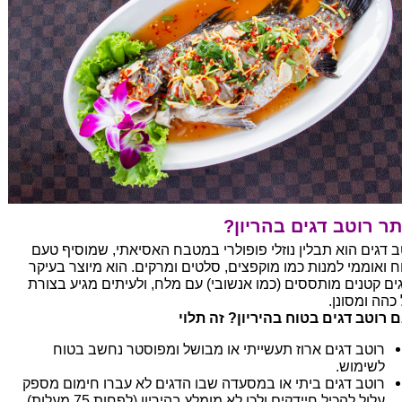
ר רוטב דגים בהריון?
ב דגים הוא תבלין נוזלי פופולרי במטבח האסיאתי, שמוסיף טעם
ח ואוממי למנות כמו מוקפצים, סלטים ומרקים. הוא מיוצר בעיקר
ים קטנים מותססים (כמו אנשובי) עם מלח, ולעיתים מגיע בצורת
 כהה ומסונן.
 רוטב דגים בטוח בהיריון? זה תלוי
רוטב דגים ארוז תעשייתי או מבושל ומפוסטר נחשב בטוח
לשימוש.
רוטב דגים ביתי או במסעדה שבו הדגים לא עברו חימום מספק
עלול להכיל חיידקים ולכן לא מומלץ בהיריון (לפחות 75 מעלות)