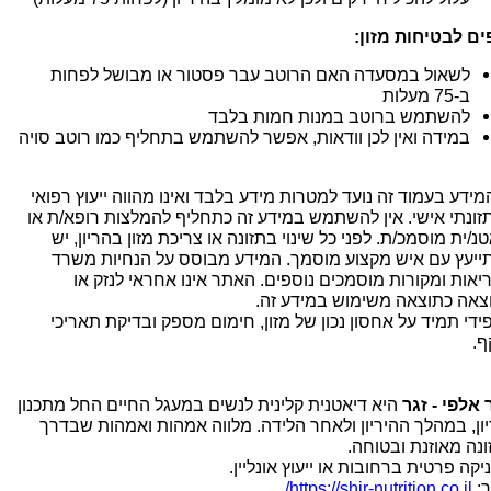
ים לבטיחות מזון:
לשאול במסעדה האם הרוטב עבר פסטור או מבושל לפחות
ב-75 מעלות
להשתמש ברוטב במנות חמות בלבד
במידה ואין לכן וודאות, אפשר להשתמש בתחליף כמו רוטב סויה
המידע בעמוד זה נועד למטרות מידע בלבד ואינו מהווה ייעוץ רפואי
תזונתי אישי. אין להשתמש במידע זה כתחליף להמלצות רופא/ת או
נ/ית מוסמכ/ת. לפני כל שינוי בתזונה או צריכת מזון בהריון, יש
ייעץ עם איש מקצוע מוסמך. המידע מבוסס על הנחיות משרד
יאות ומקורות מוסמכים נוספים. האתר אינו אחראי לנזק או
צאה כתוצאה משימוש במידע זה.
ידי תמיד על אחסון נכון של מזון, חימום מספק ובדיקת תאריכי
ף.
 אלפי - זגר
היא דיאטנית קלינית לנשים במעגל החיים החל מתכנון
יון, במהלך ההיריון ולאחר הלידה. מלווה אמהות ואמהות שבדרך
ונה מאוזנת ובטוחה.
יקה פרטית ברחובות או ייעוץ אונליין.
:
https://shir-nutrition.co.il/