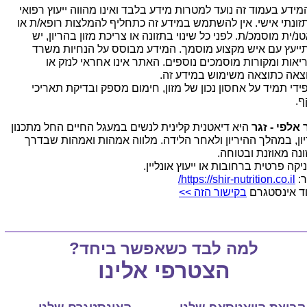
המידע בעמוד זה נועד למטרות מידע בלבד ואינו מהווה ייעוץ רפואי
תזונתי אישי. אין להשתמש במידע זה כתחליף להמלצות רופא/ת או
נ/ית מוסמכ/ת. לפני כל שינוי בתזונה או צריכת מזון בהריון, יש
ייעץ עם איש מקצוע מוסמך. המידע מבוסס על הנחיות משרד
יאות ומקורות מוסמכים נוספים. האתר אינו אחראי לנזק או
צאה כתוצאה משימוש במידע זה.
ידי תמיד על אחסון נכון של מזון, חימום מספק ובדיקת תאריכי
ף.
 אלפי - זגר
היא דיאטנית קלינית לנשים במעגל החיים החל מתכנון
יון, במהלך ההיריון ולאחר הלידה. מלווה אמהות ואמהות שבדרך
ונה מאוזנת ובטוחה.
יקה פרטית ברחובות או ייעוץ אונליין.
:
https://shir-nutrition.co.il/
ד אינסטגרם
בקישור הזה >>
למה לבד כשאפשר ביחד?
הצטרפי אלינו